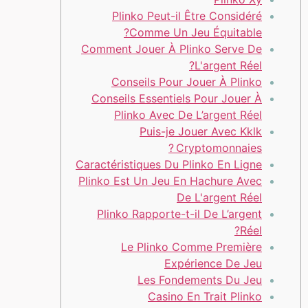
Plinko Peut-il Être Considéré
Comme Un Jeu Équitable?
Comment Jouer À Plinko Serve De
L'argent Réel?
Conseils Pour Jouer À Plinko
Conseils Essentiels Pour Jouer À
Plinko Avec De L’argent Réel
Puis-je Jouer Avec Kklk
Cryptomonnaies ?
Caractéristiques Du Plinko En Ligne
Plinko Est Un Jeu En Hachure Avec
De L'argent Réel
Plinko Rapporte-t-il De L’argent
Réel?
Le Plinko Comme Première
Expérience De Jeu
Les Fondements Du Jeu
Casino En Trait Plinko