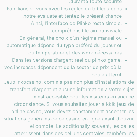
durante toute sécurité.
Familiarisez-vous avec les règles du tableau dans
notre evaluate et tentez le présent chance!
Ainsi, l'interface de Plinko reste simple,
compréhensible ain conviviale.
En général, the choix d’un régime manuel ou
automatique dépend du type préféré du joueur et
du temperature et des work nécessaires.
Dans les versions d'argent réel du plinko game,
vos increases dépendent de la sector de prix où la
boule atterrit.
Jeuplinkocasino. com n'a pas non plus d'installations de
transfert d'argent et aucune information à votre sujet
n'est accesible pour les visiteurs en aucune
circonstance. Si vous souhaitez jouer à kklk jeux de
online casino, vous devez constamment accepter les
situations générales de ce casino en ligne avant d'ouvrir
el compte. Le additionally souvent, les balles
atterrissent dans des cellules centrales, também les