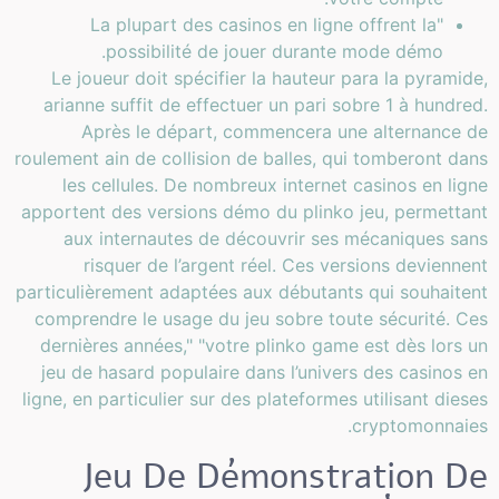
"La plupart des casinos en ligne offrent la
possibilité de jouer durante mode démo.
Le joueur doit spécifier la hauteur para la pyramide,
arianne suffit de effectuer un pari sobre 1 à hundred.
Après le départ, commencera une alternance de
roulement ain de collision de balles, qui tomberont dans
les cellules. De nombreux internet casinos en ligne
apportent des versions démo du plinko jeu, permettant
aux internautes de découvrir ses mécaniques sans
risquer de l’argent réel. Ces versions deviennent
particulièrement adaptées aux débutants qui souhaitent
comprendre le usage du jeu sobre toute sécurité. Ces
dernières années," "votre plinko game est dès lors un
jeu de hasard populaire dans l’univers des casinos en
ligne, en particulier sur des plateformes utilisant dieses
cryptomonnaies.
Jeu De Démonstration De