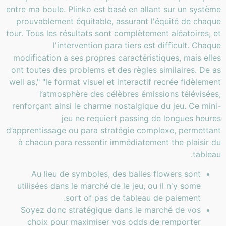
entre ma boule. Plinko est basé en allant sur un système
prouvablement équitable, assurant l'équité de chaque
tour. Tous les résultats sont complètement aléatoires, et
l'intervention para tiers est difficult. Chaque
modification a ses propres caractéristiques, mais elles
ont toutes des problems et des règles similaires. De as
well as," "le format visuel et interactif recrée fidèlement
l’atmosphère des célèbres émissions télévisées,
renforçant ainsi le charme nostalgique du jeu. Ce mini-
jeu ne requiert passing de longues heures
d’apprentissage ou para stratégie complexe, permettant
à chacun para ressentir immédiatement the plaisir du
tableau.
Au lieu de symboles, des balles flowers sont
utilisées dans le marché de le jeu, ou il n'y some
sort of pas de tableau de paiement.
Soyez donc stratégique dans le marché de vos
choix pour maximiser vos odds de remporter