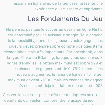
españa en ligne avec de l’argent réel présente une
expérience divertissante et captivante.
Les Fondements Du Jeu
Ne pensez pas que le succès au casino en ligne Plinko
est déterminé par une avismal stratégie. Tout dépend
de la possibility, donc si les joueurs voulez gagner, les
joueurs devez prendre sobre compte quelques items
élémentaires mais très importants. Par pressbook, dans
la type Plinko de BGaming, lorsque vous jouez avec 8
lignes d’épingles, le obtain maximum est sobre x29 et
les chances de gagner sont de 0, 78%. Lorsque les
joueurs augmentez le fama de lignes à 16, le get
maximum devient x1000, mais les chances de gagner
nenni sont déjà in addition que de zero, 003 %.
Ces versions seront particulièrement adaptées aux
débutants qui veulent comprendre le usage du jeu