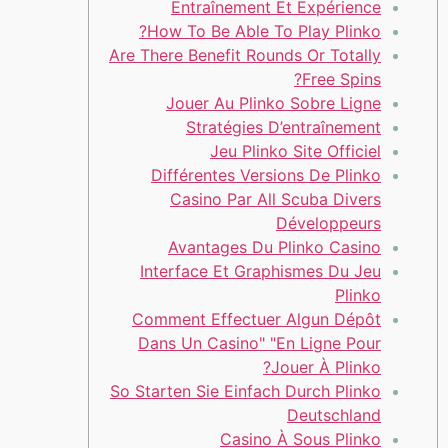
Entraînement Et Expérience
How To Be Able To Play Plinko?
Are There Benefit Rounds Or Totally
Free Spins?
Jouer Au Plinko Sobre Ligne
Stratégies D’entraînement
Jeu Plinko Site Officiel
Différentes Versions De Plinko
Casino Par All Scuba Divers
Développeurs
Avantages Du Plinko Casino
Interface Et Graphismes Du Jeu
Plinko
Comment Effectuer Algun Dépôt
Dans Un Casino" "En Ligne Pour
Jouer À Plinko?
So Starten Sie Einfach Durch Plinko
Deutschland
Casino À Sous Plinko