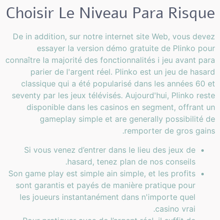
Choisir Le Niveau Para Risque
De in addition, sur notre internet site Web, vous devez
essayer la version démo gratuite de Plinko pour
connaître la majorité des fonctionnalités i jeu avant para
parier de l'argent réel. Plinko est un jeu de hasard
classique qui a été popularisé dans les années 60 et
seventy par les jeux télévisés. Aujourd'hui, Plinko reste
disponible dans les casinos en segment, offrant un
gameplay simple et are generally possibilité de
remporter de gros gains.
Si vous venez d’entrer dans le lieu des jeux de
hasard, tenez plan de nos conseils.
Son game play est simple ain simple, et les profits
sont garantis et payés de manière pratique pour
les joueurs instantanément dans n'importe quel
casino vrai.