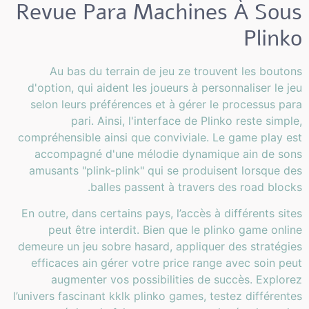
Revue Para Machines À Sous
Plinko
Au bas du terrain de jeu ze trouvent les boutons
d'option, qui aident les joueurs à personnaliser le jeu
selon leurs préférences et à gérer le processus para
pari. Ainsi, l'interface de Plinko reste simple,
compréhensible ainsi que conviviale. Le game play est
accompagné d'une mélodie dynamique ain de sons
amusants "plink-plink" qui se produisent lorsque des
balles passent à travers des road blocks.
En outre, dans certains pays, l’accès à différents sites
peut être interdit. Bien que le plinko game online
demeure un jeu sobre hasard, appliquer des stratégies
efficaces ain gérer votre price range avec soin peut
augmenter vos possibilities de succès. Explorez
l’univers fascinant kklk plinko games, testez différentes