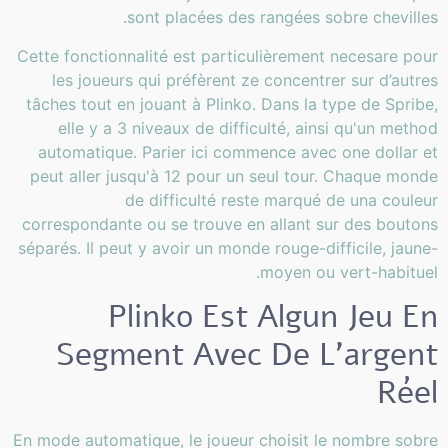
sont placées des rangées sobre chevilles.
Cette fonctionnalité est particulièrement necesare pour
les joueurs qui préfèrent ze concentrer sur d’autres
tâches tout en jouant à Plinko. Dans la type de Spribe,
elle y a 3 niveaux de difficulté, ainsi qu'un method
automatique. Parier ici commence avec one dollar et
peut aller jusqu'à 12 pour un seul tour. Chaque monde
de difficulté reste marqué de una couleur
correspondante ou se trouve en allant sur des boutons
séparés. Il peut y avoir un monde rouge-difficile, jaune-
moyen ou vert-habituel.
Plinko Est Algun Jeu En
Segment Avec De L'argent
Réel
En mode automatique, le joueur choisit le nombre sobre