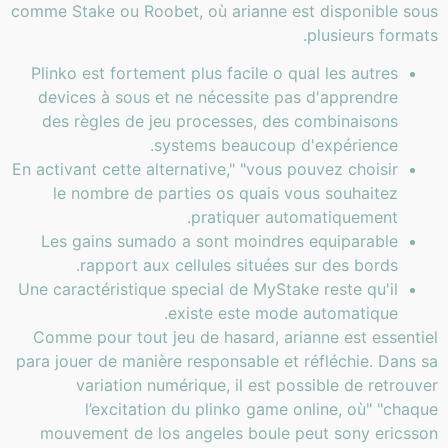
comme Stake ou Roobet, où arianne est disponible sous
plusieurs formats.
Plinko est fortement plus facile o qual les autres
devices à sous et ne nécessite pas d'apprendre
des règles de jeu processes, des combinaisons
systems beaucoup d'expérience.
En activant cette alternative," "vous pouvez choisir
le nombre de parties os quais vous souhaitez
pratiquer automatiquement.
Les gains sumado a sont moindres equiparable
rapport aux cellules situées sur des bords.
Une caractéristique special de MyStake reste qu'il
existe este mode automatique.
Comme pour tout jeu de hasard, arianne est essentiel
para jouer de manière responsable et réfléchie. Dans sa
variation numérique, il est possible de retrouver
l’excitation du plinko game online, où" "chaque
mouvement de los angeles boule peut sony ericsson