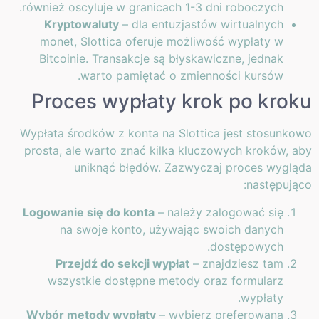
również oscyluje w granicach 1-3 dni roboczych.
Kryptowaluty
– dla entuzjastów wirtualnych
monet, Slottica oferuje możliwość wypłaty w
Bitcoinie. Transakcje są błyskawiczne, jednak
warto pamiętać o zmienności kursów.
Proces wypłaty krok po kroku
Wypłata środków z konta na Slottica jest stosunkowo
prosta, ale warto znać kilka kluczowych kroków, aby
uniknąć błędów. Zazwyczaj proces wygląda
następująco:
Logowanie się do konta
– należy zalogować się
na swoje konto, używając swoich danych
dostępowych.
Przejdź do sekcji wypłat
– znajdziesz tam
wszystkie dostępne metody oraz formularz
wypłaty.
Wybór metody wypłaty
– wybierz preferowaną