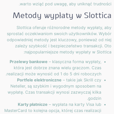
warto wziąć pod uwagę, aby uniknąć trudności.
Metody wypłaty w Slottica
Slottica oferuje różnorodne metody wypłaty, aby
sprostać oczekiwaniom swoich użytkowników. Wybór
odpowiedniej metody jest kluczowy, ponieważ od niej
zależy szybkość i bezpieczeństwo transakcji. Oto
najpopularniejsze metody wypłaty w Slottica:
Przelewy bankowe
– klasyczna forma wypłaty,
która jest dobrze znana wielu graczom. Czas
realizacji może wynosić od 1 do 5 dni roboczych.
Portfele elektroniczne
– takie jak Skrill czy
Neteller, są szybkim i wygodnym sposobem na
wypłatę. Czas transakcji wynosi zazwyczaj kilka
godzin.
Karty płatnicze
– wypłata na karty Visa lub
MasterCard to kolejna opcja, której czas realizacji