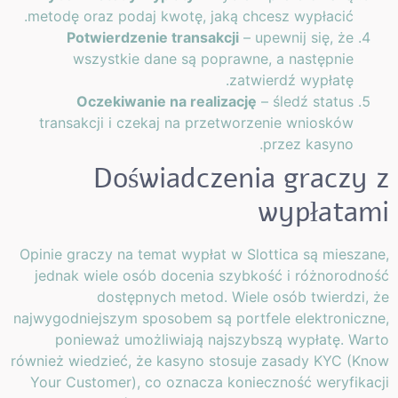
metodę oraz podaj kwotę, jaką chcesz wypłacić.
Potwierdzenie transakcji
– upewnij się, że
wszystkie dane są poprawne, a następnie
zatwierdź wypłatę.
Oczekiwanie na realizację
– śledź status
transakcji i czekaj na przetworzenie wniosków
przez kasyno.
Doświadczenia graczy z
wypłatami
Opinie graczy na temat wypłat w Slottica są mieszane,
jednak wiele osób docenia szybkość i różnorodność
dostępnych metod. Wiele osób twierdzi, że
najwygodniejszym sposobem są portfele elektroniczne,
ponieważ umożliwiają najszybszą wypłatę. Warto
również wiedzieć, że kasyno stosuje zasady KYC (Know
Your Customer), co oznacza konieczność weryfikacji