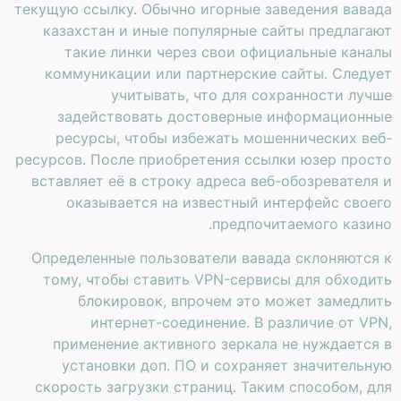
текущую ссылку. Обычно игорные заведения вавада
казахстан и иные популярные сайты предлагают
такие линки через свои официальные каналы
коммуникации или партнерские сайты. Следует
учитывать, что для сохранности лучше
задействовать достоверные информационные
ресурсы, чтобы избежать мошеннических веб-
ресурсов. После приобретения ссылки юзер просто
вставляет её в строку адреса веб-обозревателя и
оказывается на известный интерфейс своего
предпочитаемого казино.
Определенные пользователи вавада склоняются к
тому, чтобы ставить VPN-сервисы для обходить
блокировок, впрочем это может замедлить
интернет-соединение. В различие от VPN,
применение активного зеркала не нуждается в
установки доп. ПО и сохраняет значительную
скорость загрузки страниц. Таким способом, для