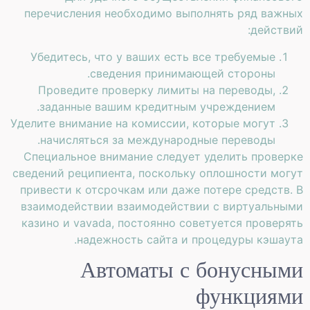
перечисления необходимо выполнять ряд важных
действий:
Убедитесь, что у ваших есть все требуемые
сведения принимающей стороны.
Проведите проверку лимиты на переводы,
заданные вашим кредитным учреждением.
Уделите внимание на комиссии, которые могут
начисляться за международные переводы.
Специальное внимание следует уделить проверке
сведений реципиента, поскольку оплошности могут
привести к отсрочкам или даже потере средств. В
взаимодействии взаимодействии с виртуальными
казино и vavada, постоянно советуется проверять
надежность сайта и процедуры кэшаута.
Автоматы с бонусными
функциями