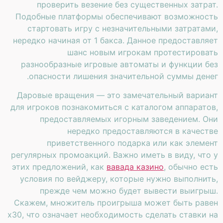
проверить везение без существенных затрат.
Подобные платформы обеспечивают возможность
стартовать игру с незначительными затратами,
нередко начиная от 1 бакса. Данное предоставляет
шанс новым игрокам протестировать
разнообразные игровые автоматы и функции без
опасности лишения значительной суммы денег.
Даровые вращения — это замечательный вариант
для игроков познакомиться с каталогом аппаратов,
предоставляемых игорным заведением. Они
нередко предоставляются в качестве
приветственного подарка или как элемент
регулярных промоакций. Важно иметь в виду, что у
этих предложений, как
вавада казино
, обычно есть
условия по вейджеру, которые нужно выполнить,
прежде чем можно будет вывести выигрыш.
Скажем, множитель проигрыша может быть равен
x30, что означает необходимость сделать ставки на