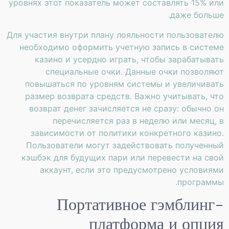
уровнях этот показатель может составлять 15% или
даже больше.
Для участия внутри плану лояльности пользователю
необходимо оформить учетную запись в системе
казино и усердно играть, чтобы зарабатывать
специальные очки. Данные очки позволяют
повышаться по уровням системы и увеличивать
размер возврата средств. Важно учитывать, что
возврат денег зачисляется не сразу: обычно он
перечисляется раз в неделю или месяц, в
зависимости от политики конкретного казино.
Пользователи могут задействовать полученный
кэшбэк для будущих пари или перевести на свой
аккаунт, если это предусмотрено условиями
программы.
Портативное гэмблинг-
платформа и опция