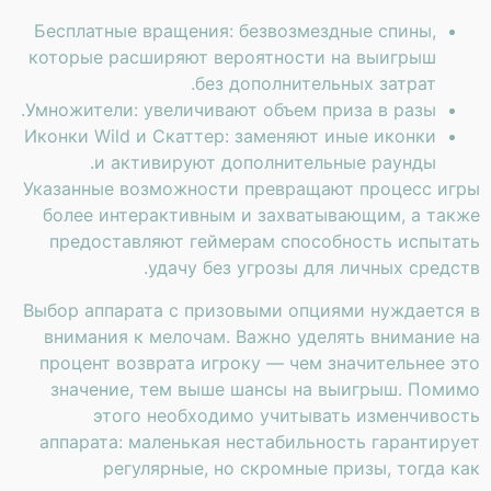
Бесплатные вращения: безвозмездные спины,
которые расширяют вероятности на выигрыш
без дополнительных затрат.
Умножители: увеличивают объем приза в разы.
Иконки Wild и Скаттер: заменяют иные иконки
и активируют дополнительные раунды.
Указанные возможности превращают процесс игры
более интерактивным и захватывающим, а также
предоставляют геймерам способность испытать
удачу без угрозы для личных средств.
Выбор аппарата с призовыми опциями нуждается в
внимания к мелочам. Важно уделять внимание на
процент возврата игроку — чем значительнее это
значение, тем выше шансы на выигрыш. Помимо
этого необходимо учитывать изменчивость
аппарата: маленькая нестабильность гарантирует
регулярные, но скромные призы, тогда как