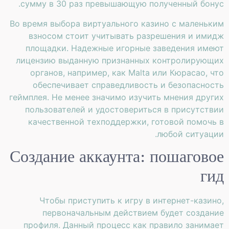
сумму в 30 раз превышающую полученный бонус.
Во время выбора виртуального казино с маленьким
взносом стоит учитывать разрешения и имидж
площадки. Надежные игорные заведения имеют
лицензию выданную признанных контролирующих
органов, например, как Malta или Кюрасао, что
обеспечивает справедливость и безопасность
геймплея. Не менее значимо изучить мнения других
пользователей и удостовериться в присутствии
качественной техподдержки, готовой помочь в
любой ситуации.
Создание аккаунта: пошаговое
гид
Чтобы приступить к игру в интернет-казино,
первоначальным действием будет создание
профиля. Данный процесс как правило занимает