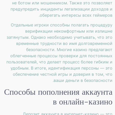
не ботом или мошенником. Также это позволяет
предупредить инциденты легализации доходов и
оберегать интересы всех геймеров.
Отдельные игроки способны полагать процедуру
верификации некомфортным или излишне
затянутым. Однако необходимо учитывать, что это
временные трудности во имя долговременной
безопасности. Многие казино предлагают
облегченные процессы проверки для постоянных
пользователей, что делает процесс более гибким и
удобным. В итоге, идентификация персоны — это
обеспечение честной игры и доверия в том, что
ваши деньги в безопасности.
Способы пополнения аккаунта
в онлайн-казино
Депозит аккаунта в интернет-казино — это