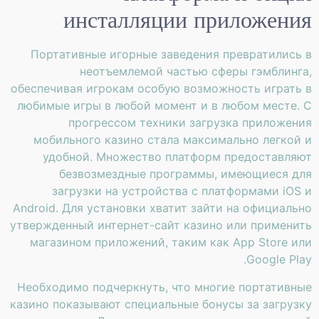
инсталляции приложения
Портативные игорные заведения превратились в
неотъемлемой частью сферы гэмблинга,
обеспечивая игрокам особую возможность играть в
любимые игры в любой момент и в любом месте. С
прогрессом техники загрузка приложения
мобильного казино стала максимально легкой и
удобной. Множество платформ предоставляют
безвозмездные программы, имеющиеся для
загрузки на устройства с платформами iOS и
Android. Для установки хватит зайти на официально
утвержденный интернет-сайт казино или применить
магазином приложений, таким как App Store или
Google Play.
Необходимо подчеркнуть, что многие портативные
казино показывают специальные бонусы за загрузку