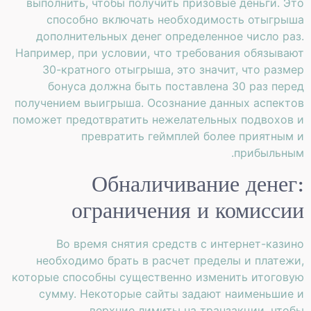
выполнить, чтобы получить призовые деньги. Это
способно включать необходимость отыгрыша
дополнительных денег определенное число раз.
Например, при условии, что требования обязывают
30-кратного отыгрыша, это значит, что размер
бонуса должна быть поставлена 30 раз перед
получением выигрыша. Осознание данных аспектов
поможет предотвратить нежелательных подвохов и
превратить геймплей более приятным и
прибыльным.
Обналичивание денег:
ограничения и комиссии
Во время снятия средств с интернет-казино
необходимо брать в расчет пределы и платежи,
которые способны существенно изменить итоговую
сумму. Некоторые сайты задают наименьшие и
верхние лимиты на транзакции, чтобы