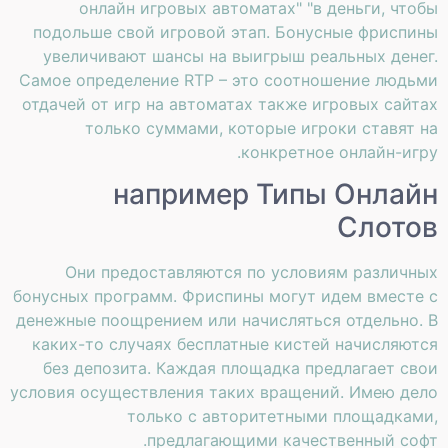
онлайн игровых автоматах" "в деньги, чтобы
подольше свой игровой этап. Бонусные фриспины
увеличивают шансы на выигрыш реальных денег.
Самое определение RTP – это соотношение людьми
отдачей от игр на автоматах также игровых сайтах
только суммами, которые игроки ставят на
конкретное онлайн-игру.
например Типы Онлайн
Слотов
Они предоставляются по условиям различных
бонусных программ. Фриспины могут идем вместе с
денежные поощрением или начисляться отдельно. В
каких-то случаях бесплатные кистей начисляются
без депозита. Каждая площадка предлагает свои
условия осуществления таких вращений. Имею дело
только с авторитетными площадками,
предлагающими качественный софт.