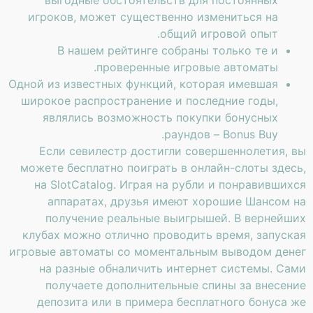
выгодные обстоятельств для постоянных
игроков, может существенно измениться на
общий игровой опыт.
В нашем рейтинге собраны только те и
проверенные игровые автоматы.
Одной из известных функций, которая имевшая
широкое распространение и последние годы,
являлись возможность покупки бонусных
раундов – Bonus Buy.
Если севилестр достигли совершеннолетия, вы
можете бесплатно поиграть в онлайн-слоты здесь,
на SlotCatalog. Играя на рубли и понравившихся
аппаратах, друзья имеют хорошие Шансом на
получение реальные выигрышей. В вернейших
клубах можно отлично проводить время, запуская
игровые автоматы со моментальным выводом денег
на разные обналичить интернет системы. Сами
получаете дополнительные спины за внесение
депозита или в примера бесплатного бонуса же