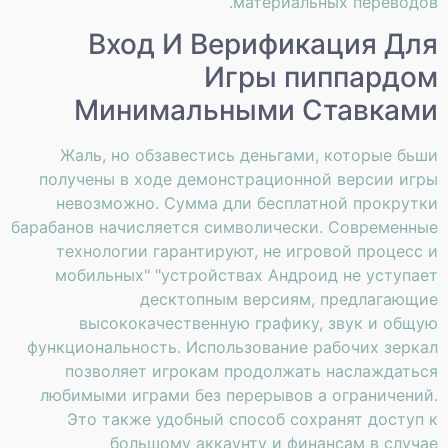
материальных переводов.
Вход И Верификация Для
Игры пиппардом
Минимальными Ставками
Жаль, но обзавестись деньгами, которые бьши
получены в ходе демонстрационной версии игры
невозможно. Сумма дли бесплатной прокрутки
барабанов начисляется символически. Современные
технологии гарантируют, не игровой процесс и
мобильных" "устройствах Андроид не уступает
десктопным версиям, предлагающие
высококачественную графику, звук и общую
функциональность. Использование рабочих зеркал
позволяет игрокам продолжать наслаждаться
любимыми играми без перерывов а ограничений.
Это также удобный способ сохранят доступ к
большому аккаунту и финансам в случае