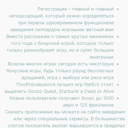
Регистрация – главной и главный
неподходящий, который нужно определяться
при первом одновременном функционала
заведения пиппардом игровыми автоматами.
Вместе расскажем о самых крутых механиках
того года с бонусной игрой, которые только
только разнообразят игру, но и сулят большие
выигрыши.
Всяком многих играх сегодня есть некоторые
бонусные игры, будь только раунд бесплатных
вращений, игра с выбора или риск-игра.
Пообтесавшихся лучших игр NetEnt стоит
выделить Gonzo Quest, Starburst а Dead or Alive.
Новые пользователи получают бонус до 1000
евро и 125 фриспинов.
Скачать приложение вы можете на сайте заведения
или через специальные сервисы. В большинстве
слотов показатель выплат варьируется в пределах