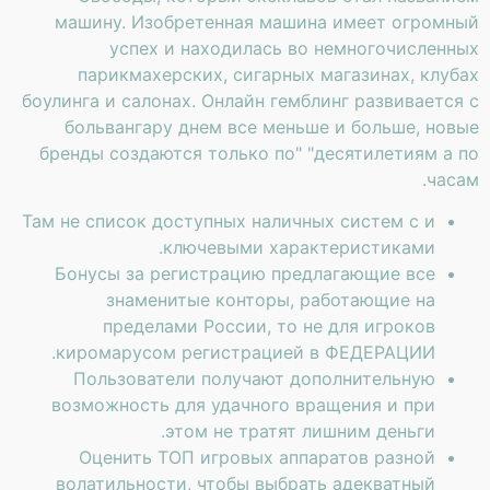
машину. Изобретенная машина имеет огромный
успех и находилась во немногочисленных
парикмахерских, сигарных магазинах, клубах
боулинга и салонах. Онлайн гемблинг развивается с
больвангару днем все меньше и больше, новые
бренды создаются только по" "десятилетиям а по
часам.
Там не список доступных наличных систем с и
ключевыми характеристиками.
Бонусы за регистрацию предлагающие все
знаменитые конторы, работающие на
пределами России, то не для игроков
киромарусом регистрацией в ФЕДЕРАЦИИ.
Пользователи получают дополнительную
возможность для удачного вращения и при
этом не тратят лишним деньги.
Оценить ТОП игровых аппаратов разной
волатильности, чтобы выбрать адекватный