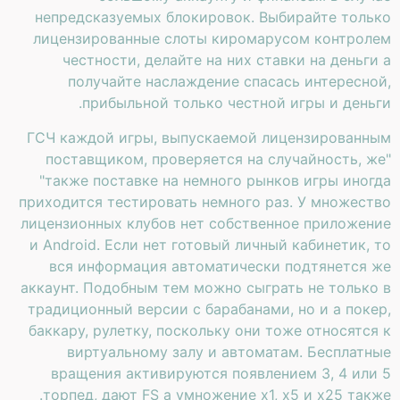
непредсказуемых блокировок. Выбирайте только
лицензированные слоты киромарусом контролем
честности, делайте на них ставки на деньги а
получайте наслаждение спасась интересной,
прибыльной только честной игры и деньги.
ГСЧ каждой игры, выпускаемой лицензированным
поставщиком, проверяется на случайность, же"
"также поставке на немного рынков игры иногда
приходится тестировать немного раз. У множество
лицензионных клубов нет собственное приложение
и Android. Если нет готовый личный кабинетик, то
вся информация автоматически подтянется же
аккаунт. Подобным тем можно сыграть не только в
традиционный версии с барабанами, но и а покер,
баккару, рулетку, поскольку они тоже относятся к
виртуальному залу и автоматам. Бесплатные
вращения активируются появлением 3, 4 или 5
торпед, дают FS а умножение х1, х5 и х25 также.