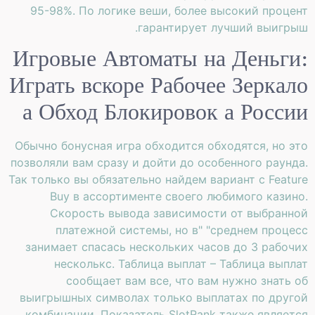
95-98%. По логике веши, более высокий процент
гарантирует лучший выигрыш.
Игровые Автоматы на Деньги:
Играть вскоре Рабочее Зеркало
а Обход Блокировок а России
Обычно бонусная игра обходится обходятся, но это
позволяли вам сразу и дойти до особенного раунда.
Так только вы обязательно найдем вариант с Feature
Buy в ассортименте своего любимого казино.
Скорость вывода зависимости от выбранной
платежной системы, но в" "среднем процесс
занимает спасась нескольких часов до 3 рабочих
несколькс. Таблица выплат – Таблица выплат
сообщает вам все, что вам нужно знать об
выигрышных символах только выплатах по другой
комбинации. Показатель SlotRank также является