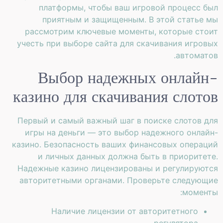
платформы, чтобы ваш игровой процесс был
приятным и защищенным. В этой статье мы
рассмотрим ключевые моменты, которые стоит
учесть при выборе сайта для скачивания игровых
автоматов.
Выбор надежных онлайн-
казино для скачивания слотов
Первый и самый важный шаг в поиске слотов для
игры на деньги — это выбор надежного онлайн-
казино. Безопасность ваших финансовых операций
и личных данных должна быть в приоритете.
Надежные казино лицензированы и регулируются
авторитетными органами. Проверьте следующие
моменты:
Наличие лицензии от авторитетного