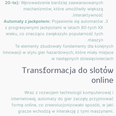
20-te):
Wprowadzenie bardziej zaawansowanych
mechanizmów, które umożliwiły większą
interaktywność.
Automaty z jackpotem:
Pojawienie się automatów
z progresywnymi jackpotami w latach 80-tych XX
wieku, co znacząco zwiększyło popularność tych
maszyn.
Te elementy zbudowały fundamenty dla kolejnych
innowacji w stylu gier hazardowych, które miały miejsce
w następnych dziesięcioleciach.
Transformacja do slotów
online
Wraz z rozwojem technologii komputerowej i
internetowej, automaty do gier zaczęły przyjmować
formę online, co zrewolucjonizowało sposób, w jaki
gracze wchodzą w interakcję z tymi maszynami.