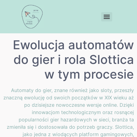
Ewolucja automatów
do gier i rola Slottica
w tym procesie
Automaty do gier, znane również jako sloty, przeszły
znaczną ewolucję od swoich początków w XIX wieku aż
po dzisiejsze nowoczesne wersje online. Dzięki
innowacjom technologicznym oraz rosnącej
popularności gier hazardowych w sieci, branża ta
zmieniła się i dostosowała do potrzeb graczy. Slottica,
jako jedna z wiodących platform gamingowych,