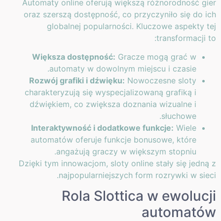
Automaty online oferują większą różnorodność gier
oraz szerszą dostępność, co przyczyniło się do ich
globalnej popularności. Kluczowe aspekty tej
transformacji to:
Większa dostępność:
Gracze mogą grać w
automaty w dowolnym miejscu i czasie.
Rozwój grafiki i dźwięku:
Nowoczesne sloty
charakteryzują się wyspecjalizowaną grafiką i
dźwiękiem, co zwiększa doznania wizualne i
słuchowe.
Interaktywność i dodatkowe funkcje:
Wiele
automatów oferuje funkcje bonusowe, które
angażują graczy w większym stopniu.
Dzięki tym innowacjom, sloty online stały się jedną z
najpopularniejszych form rozrywki w sieci.
Rola Slottica w ewolucji
automatów