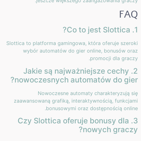
jeszcze większego zaangażowania graczy.
FAQ
1. Co to jest Slottica?
Slottica to platforma gamingowa, która oferuje szeroki
wybór automatów do gier online, bonusów oraz
promocji dla graczy.
2. Jakie są najważniejsze cechy
nowoczesnych automatów do gier?
Nowoczesne automaty charakteryzują się
zaawansowaną grafiką, interaktywnością, funkcjami
bonusowymi oraz dostępnością online.
3. Czy Slottica oferuje bonusy dla
nowych graczy?