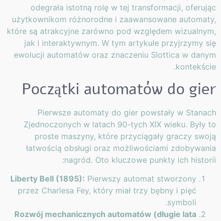
odegrała istotną rolę w tej transformacji, oferując
użytkownikom różnorodne i zaawansowane automaty,
które są atrakcyjne zarówno pod względem wizualnym,
jak i interaktywnym. W tym artykule przyjrzymy się
ewolucji automatów oraz znaczeniu Slottica w danym
kontekście.
Początki automatów do gier
Pierwsze automaty do gier powstały w Stanach
Zjednoczonych w latach 90-tych XIX wieku. Były to
proste maszyny, które przyciągały graczy swoją
łatwością obsługi oraz możliwościami zdobywania
nagród. Oto kluczowe punkty ich historii:
Liberty Bell (1895):
Pierwszy automat stworzony
przez Charlesa Fey, który miał trzy bębny i pięć
symboli.
Rozwój mechanicznych automatów (długie lata