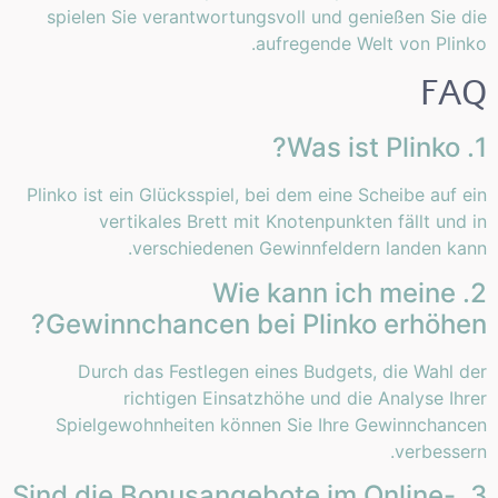
spielen Sie verantwortungsvoll und genießen Sie die
aufregende Welt von Plinko.
FAQ
1. Was ist Plinko?
Plinko ist ein Glücksspiel, bei dem eine Scheibe auf ein
vertikales Brett mit Knotenpunkten fällt und in
verschiedenen Gewinnfeldern landen kann.
2. Wie kann ich meine
Gewinnchancen bei Plinko erhöhen?
Durch das Festlegen eines Budgets, die Wahl der
richtigen Einsatzhöhe und die Analyse Ihrer
Spielgewohnheiten können Sie Ihre Gewinnchancen
verbessern.
3. Sind die Bonusangebote im Online-