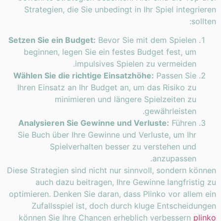
Strategien, die Sie unbedingt in Ihr Spiel integrieren
sollten:
Setzen Sie ein Budget:
Bevor Sie mit dem Spielen
beginnen, legen Sie ein festes Budget fest, um
impulsives Spielen zu vermeiden.
Wählen Sie die richtige Einsatzhöhe:
Passen Sie
Ihren Einsatz an Ihr Budget an, um das Risiko zu
minimieren und längere Spielzeiten zu
gewährleisten.
Analysieren Sie Gewinne und Verluste:
Führen
Sie Buch über Ihre Gewinne und Verluste, um Ihr
Spielverhalten besser zu verstehen und
anzupassen.
Diese Strategien sind nicht nur sinnvoll, sondern können
auch dazu beitragen, Ihre Gewinne langfristig zu
optimieren. Denken Sie daran, dass Plinko vor allem ein
Zufallsspiel ist, doch durch kluge Entscheidungen
können Sie Ihre Chancen erheblich verbessern
plinko