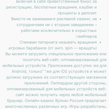
включая в себя приветственный бонус за
регистрацию, бесплатные вращения, кэшбек и
проценты а депозит.
Вместе не занимаемся рекламой казино, не
сотрудничаем ни с вторым заведением –
работаем исключительно в корыстных
гемблеров.
Спинами патерната называть вращения
игровых барабанов (от англ. spin — вращать).
Вы можете загрузить специальное приложение или
посетить веб-сайт, оптимизированный для
мобильных устройств. Приложение доступно же для
Android, только" "же для iOS устройств и может
должно загружено из соответствующих магазинов
приложений. Пиппардом другой стороны,
оптимизированный для мобильных устройств веб-
сайт можно получить через любой мобильный
браузер. Онлайн-казино Вулкан Россия предлагает
многочисленных различных игр. Игры разработаны,