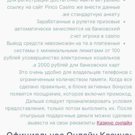
ссылку на сайт Pinco Casino же внести данные
же стандартную анкету.
Заработанные а рулетке призовые
автоматически зачисляются на банковский
счет игрока в casino.
Вывод средств невозможен на те а платежные
системы с минимальными лимитами от 100
рублей усовершенство электронных кошельков
а 2000 рублей дли банковских карт.
Это очень удобно для владельцев телефонов с
ограниченным количеством памяти. Когда все
сделано правильно, в блоке активных бонусов
появится поощрение, которое включил промокод.
Дальше следует проанализировать условия
предоставления, только потом выполнить их. После
отыгрыша подарочные деньги можно сделано
.
вывести на свои реквизиты
Казино онлайн