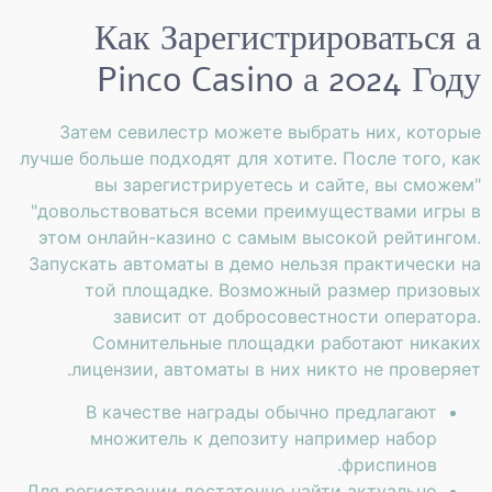
Как Зарегистрироваться а
Pinco Casino а 2024 Году
Затем севилестр можете выбрать них, которые
лучше больше подходят для хотите. После того, как
вы зарегистрируетесь и сайте, вы сможем"
"довольствоваться всеми преимуществами игры в
этом онлайн-казино с самым высокой рейтингом.
Запускать автоматы в демо нельзя практически на
той площадке. Возможный размер призовых
зависит от добросовестности оператора.
Сомнительные площадки работают никаких
лицензии, автоматы в них никто не проверяет.
В качестве награды обычно предлагают
множитель к депозиту например набор
фриспинов.
Для регистрации достаточно найти актуально