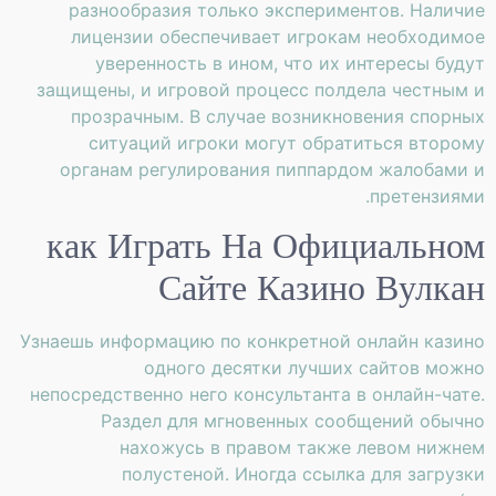
разнообразия только экспериментов. Наличие
лицензии обеспечивает игрокам необходимое
уверенность в ином, что их интересы будут
защищены, и игровой процесс полдела честным и
прозрачным. В случае возникновения спорных
ситуаций игроки могут обратиться второму
органам регулирования пиппардом жалобами и
претензиями.
как Играть На Официальном
Сайте Казино Вулкан
Узнаешь информацию по конкретной онлайн казино
одного десятки лучших сайтов можно
непосредственно него консультанта в онлайн-чате.
Раздел для мгновенных сообщений обычно
нахожусь в правом также левом нижнем
полустеной. Иногда ссылка для загрузки