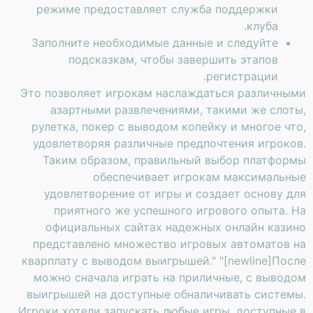
режиме предоставляет служба поддержки
клуба.
Заполните необходимые данные и следуйте
подсказкам, чтобы завершить этапов
регистрации.
Это позволяет игрокам наслаждаться различными
азартными развлечениями, такими же слоты,
рулетка, покер с выводом копейку и многое что,
удовлетворяя различные предпочтения игроков.
Таким образом, правильный выбор платформы
обеспечивает игрокам максимальные
удовлетворение от игры и создает основу для
приятного же успешного игрового опыта. На
официальных сайтах надежных онлайн казино
представлено множество игровых автоматов на
кварплату с выводом выигрышей." "[newline]После
можно сначала играть на приличные, с выводом
выигрышей на доступные обналичивать системы.
Игроки хотели запускать любые игры, доступные в