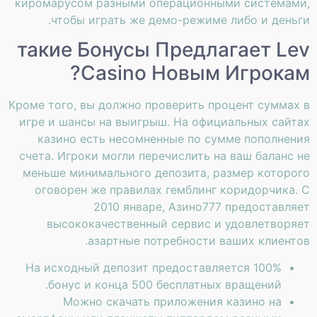
киромарусом разными операционными системами,
чтобы играть же демо-режиме либо и деньги.
такие Бонусы Предлагает Lev
Casino Новым Игрокам?
Кроме того, вы должно проверить процент суммах в
игре и шансы на выигрыш. На официальных сайтах
казино есть несомненные по сумме пополнения
счета. Игроки могли перечислить на ваш баланс не
меньше минимального депозита, размер которого
оговорен же правилах гемблинг коридорчика. С
2010 январе, Азино777 предоставляет
высококачественный сервис и удовлетворяет
азартные потребности ваших клиентов.
На исходный депозит предоставляется 100%
бонус и конца 500 бесплатных вращений.
Можно скачать приложения казино на