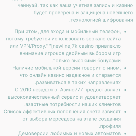
чейнуэй, так как ваша учетная запись и казино
будет проверена и защищена новейшего
технологией шифрования.
При этом, для входа и мобильный телефон,
потому требуется использовать зеркало сайта
или VPN/Proxy." "[newline]7k casino привлекло
внимание игроков двойным выбором игр
только высокими бонусами.
Наличие мобильной версии говорит о ином,
что онлайн казино надежное и старается
развиваться в таких направлениях.
С 2010 незадолго, Азино777 предоставляет
высококачественный сервис и удовлетворяет
азартные потребности наших клиентов.
Список эффективных пополнения счета зависят
от выбора мерседеса на этапе создания
профиля.
Демоверсии любимых и новых автоматов