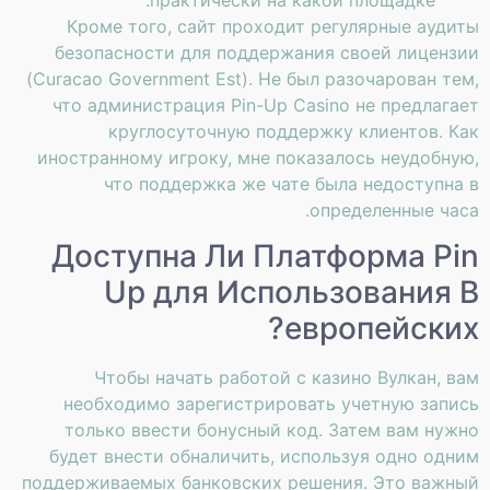
Кроме того, сайт проходит регулярные аудиты
безопасности для поддержания своей лицензии
(Curacao Government Est). Не был разочарован тем,
что администрация Pin-Up Casino не предлагает
круглосуточную поддержку клиентов. Как
иностранному игроку, мне показалось неудобную,
что поддержка же чате была недоступна в
определенные часа.
Доступна Ли Платформа Pin
Up для Использования В
европейских?
Чтобы начать работой с казино Вулкан, вам
необходимо зарегистрировать учетную запись
только ввести бонусный код. Затем вам нужно
будет внести обналичить, используя одно одним
поддерживаемых банковских решения. Это важный