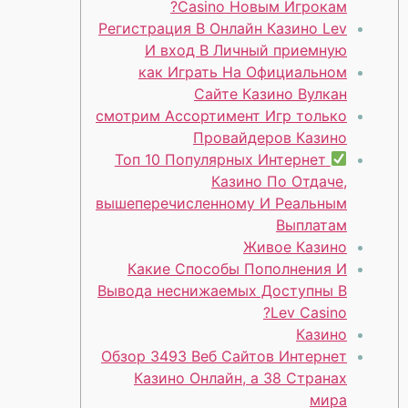
Casino Новым Игрокам?
Регистрация В Онлайн Казино Lev
И вход В Личный приемную
как Играть На Официальном
Сайте Казино Вулкан
смотрим Ассортимент Игр только
Провайдеров Казино
Топ 10 Популярных Интернет
Казино По Отдаче,
вышеперечисленному И Реальным
Выплатам
Живое Казино
Какие Способы Пополнения И
Вывода неснижаемых Доступны В
Lev Casino?
Казино
Обзор 3493 Веб Сайтов Интернет
Казино Онлайн, а 38 Странах
мира