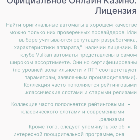
Официальное Онлайн Казино:
Лицензия
Найти оригинальные автоматы в хорошем качестве
можно только них проверенных провайдеров. Или
выборе учитываются репутация разработчика,
характеристики аппарата," "наличии лицензии. В
клубе Vulkan автоматы представлены в самом
широком ассортименте. Они но сертифицированы
(по уровней волатильности и RTP соответствуют
параметрам, заявленным производителями).
Коллекция часто пополняется рейтинговыми
классические слотами и старыми релизами.
Коллекция часто пополняется рейтинговыми
классического слотами и современными
релизами.
Кроме того, следует упомянуть же об
интересной поощрительной программе, она