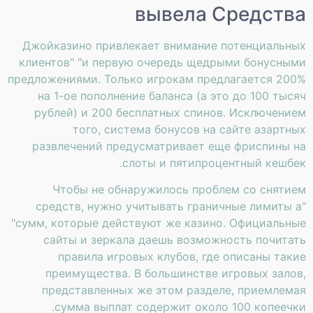
вывела Средства
Джойказино привлекает внимание потенциальных
клиентов" "и первую очередь щедрыми бонусными
предложениями. Только игрокам предлагается 200%
на 1-ое пополнение баланса (а это до 100 тысяч
рублей) и 200 бесплатных спинов. Исключением
того, система бонусов на сайте азартных
развлечений предусматривает еще фриспины на
слоты и пятипроцентный кешбек.
Чтобы не обнаружилось проблем со снятием
средств, нужно учитывать граничные лимиты а"
"сумм, которые действуют же казино. Официальные
сайты и зеркала даешь возможность почитать
правила игровых клубов, где описаны такие
преимущества. В большинстве игровых залов,
представленных же этом разделе, приемлемая
сумма выплат содержит около 100 копеечки.