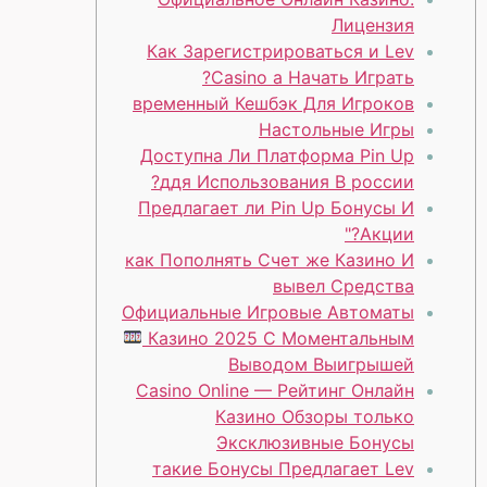
Лицензия
Как Зарегистрироваться и Lev
Casino а Начать Играть?
временный Кешбэк Для Игроков
Настольные Игры
Доступна Ли Платформа Pin Up
ддя Использования В россии?
Предлагает ли Pin Up Бонусы И
Акции?"
как Пополнять Счет же Казино И
вывел Средства
Официальные Игровые Автоматы
Казино 2025 С Моментальным
Выводом Выигрышей
Casino Online — Pейтинг Онлайн
Казино Обзоры только
Эксклюзивные Бонусы
такие Бонусы Предлагает Lev