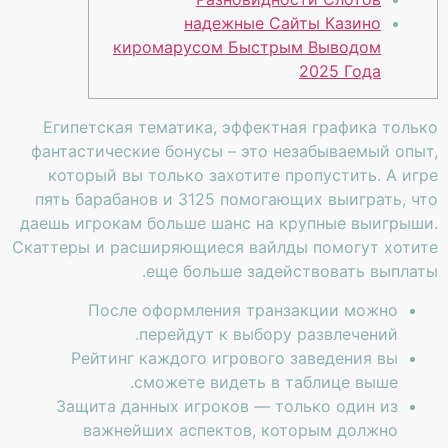
надежные Сайты Казино
киромарусом Быстрым Выводом
2025 Года
Египетская тематика, эффектная графика только
фантастические бонусы – это незабываемый опыт,
который вы только захотите пропустить. А игре
пять барабанов и 3125 помогающих выиграть, что
даешь игрокам больше шанс на крупные выигрыши.
Скаттеры и расширяющиеся вайлды помогут хотите
еще больше задействовать выплаты.
После оформления транзакции можно
перейдут к выбору развлечений.
Рейтинг каждого игрового заведения вы
сможете видеть в таблице выше.
Защита данных игроков — только один из
важнейших аспектов, которым должно