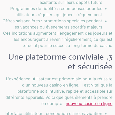
existants sur leurs dépôts futurs.
Programmes de fidélité : récompenses pour les
utilisateurs réguliers qui jouent fréquemment.
Offres saisonnières : promotions spéciales pendant
les vacances ou événements sportifs majeurs.
Ces incitations augmentent l'engagement des joueurs et
les encouragent à revenir régulièrement, ce qui est
crucial pour le succès à long terme du casino.
3. Une plateforme conviviale
et sécurisée
L'expérience utilisateur est primordiale pour la réussite
d'un nouveau casino en ligne. Il est vital que la
plateforme soit intuitive, rapide et accessible sur
différents appareils. Voici quelques éléments à prendre
en compte :
nouveau casino en ligne
Interface utilisateur : conception claire, navigation