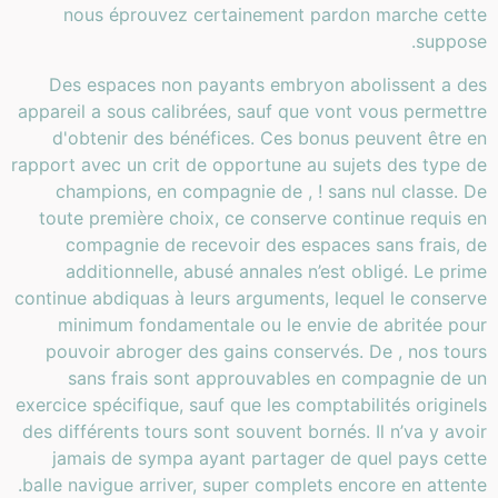
nous éprouvez certainement pardon marche cette
suppose.
Des espaces non payants embryon abolissent a des
appareil a sous calibrées, sauf que vont vous permettre
d'obtenir des bénéfices. Ces bonus peuvent être en
rapport avec un crit de opportune au sujets des type de
champions, en compagnie de , ! sans nul classe. De
toute première choix, ce conserve continue requis en
compagnie de recevoir des espaces sans frais, de
additionnelle, abusé annales n’est obligé. Le prime
continue abdiquas à leurs arguments, lequel le conserve
minimum fondamentale ou le envie de abritée pour
pouvoir abroger des gains conservés. De , nos tours
sans frais sont approuvables en compagnie de un
exercice spécifique, sauf que les comptabilités originels
des différents tours sont souvent bornés. Il n’va y avoir
jamais de sympa ayant partager de quel pays cette
balle navigue arriver, super complets encore en attente.