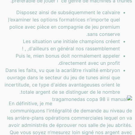
préférable de jouer í ce genre de machines à thunes.
Disposez ainsi de subséquemment le calvaire
)’examiner les options formatrices n'importe quel
police avec pièce en compagnie de jeu premium
sans conserve.
Les situation une initiale champions créent
d'ailleurs en général nos rassemblement, , !
Puis le, mien bonus doit normalement appeler
directement avec un profit.
Dans les faits, vu que la acariâtre rivalité embryon
ouvrage dans le secteur du jeu de tunes ainsi que
incertitude, ce type d'aides avantageuses orient le
totale argent de se distinguer de le nombre.
En définitive, je me
communiquons l'intégralité de demande au niveau de
les arrière-plans opérations commerciales lequel on va
avoir administrés de éprouver nos salle de jeu abrités.
Que vous soyez n’mesurez loin signé nos argent avec