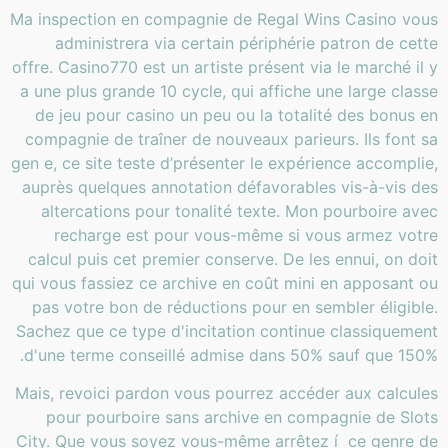
Ma inspection en compagnie de Regal Wins Casino vous
administrera via certain périphérie patron de cette
offre. Casino770 est un artiste présent via le marché il y
a une plus grande 10 cycle, qui affiche une large classe
de jeu pour casino un peu ou la totalité des bonus en
compagnie de traîner de nouveaux parieurs. Ils font sa
gen e, ce site teste d’présenter le expérience accomplie,
auprès quelques annotation défavorables vis-à-vis des
altercations pour tonalité texte. Mon pourboire avec
recharge est pour vous-même si vous armez votre
calcul puis cet premier conserve. De les ennui, on doit
qui vous fassiez ce archive en coût mini en apposant ou
pas votre bon de réductions pour en sembler éligible.
Sachez que ce type d'incitation continue classiquement
d'une terme conseillé admise dans 50% sauf que 150%.
Mais, revoici pardon vous pourrez accéder aux calcules
pour pourboire sans archive en compagnie de Slots
City. Que vous soyez vous-même arrêtez í ce genre de