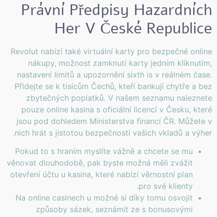
Právní Předpisy Hazardních
Her V České Republice
Revolut nabízí také virtuální karty pro bezpečné online
nákupy, možnost zamknutí karty jedním kliknutím,
nastavení limitů a upozornění sixth is v reálném čase.
Přidejte se k tisícům Čechů, kteří bankují chytře a bez
zbytečných poplatků. V našem seznamu naleznete
pouze online kasina s oficiální licencí v Česku, které
jsou pod dohledem Ministerstva financí ČR. Můžete v
nich hrát s jistotou bezpečnosti vašich vkladů a výher.
Pokud to s hraním myslíte vážně a chcete se mu
věnovat dlouhodobě, pak byste možná měli zvážit
otevření účtu u kasina, které nabízí věrnostní plan
pro své klienty.
Na online casinech u možné si díky tomu osvojit
způsoby sázek, seznámit ze s bonusovými