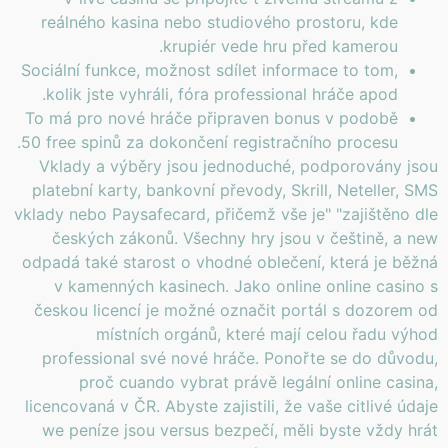
reálného kasina nebo studiového prostoru, kde
krupiér vede hru před kamerou.
Sociální funkce, možnost sdílet informace to tom,
kolik jste vyhráli, fóra professional hráče apod.
To má pro nové hráče připraven bonus v podobě
50 free spinů za dokončení registračního procesu.
Vklady a výběry jsou jednoduché, podporovány jsou
platební karty, bankovní převody, Skrill, Neteller, SMS
vklady nebo Paysafecard, přičemž vše je" "zajištěno dle
českých zákonů. Všechny hry jsou v češtině, a new
odpadá také starost o vhodné oblečení, která je běžná
v kamenných kasinech. Jako online online casino s
českou licencí je možné označit portál s dozorem od
místních orgánů, které mají celou řadu výhod
professional své nové hráče. Ponořte se do důvodu,
proč cuando vybrat právě legální online casina,
licencovaná v ČR. Abyste zajistili, že vaše citlivé údaje
we peníze jsou versus bezpečí, měli byste vždy hrát