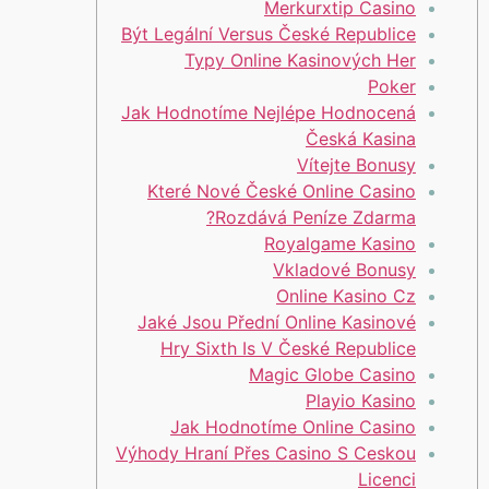
Merkurxtip Casino
Být Legální Versus České Republice
Typy Online Kasinových Her
Poker
Jak Hodnotíme Nejlépe Hodnocená
Česká Kasina
Vítejte Bonusy
Které Nové České Online Casino
Rozdává Peníze Zdarma?
Royalgame Kasino
Vkladové Bonusy
Online Kasino Cz
Jaké Jsou Přední Online Kasinové
Hry Sixth Is V České Republice
Magic Globe Casino
Playio Kasino
Jak Hodnotíme Online Casino
Výhody Hraní Přes Casino S Ceskou
Licenci