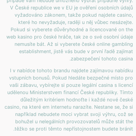
případě vám nebude umožněno vybrat případné výhry.
V České republice we v EU je ověření osobních údajů
vyžadováno zákonem, takže pokud najdete casino,
které ho nevyžaduje, raději u něj vůbec nesázejte.
Pokud si vyberete důvěryhodné a licencované on the
web kasino pro české hráče, tak ze o své osobní údaje
nemusíte bát. Až si vyberete české online gambling
establishment, jistě vás bude v první řadě zajímat
zabezpečení tohoto casina.
I v nabídce tohoto brandu najdete zajímavou nabídku
vstupních bonusů. Pokud hledáte bezpečné místo pro
vaši zábavu, vybírejte si pouze legální casina s licencí
udělenou Ministerstvem financí České republiky. Tímto
důležitým kritériem hodnoťte i každé nové české
casino, na které em internetu narazíte. Nestane se, že si
například nebudete moci vybrat svoji výhru, což se
bohužel u nelegálních provozovatelů může stát the
těžko se proti těmto nepřístojnostem budete bránit.