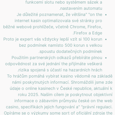
funkcemi slotu nebo systémem sázek a
nastavením automatu.
Je důležité poznamenat, že většina" "on the
internet kasin optimalizovala své stránky pro
běžné webové prohlížeče, včetně Chrome, Firefox,
Firefox a Edge.
Proto je expert vás vždycky lepší vzít si 100 korun
bez podmínek namísto 500 korun s velkou
spoustu dodatečných podmínek.
Použitím partnerských odkazů přebíráte plnou
odpovědnost za své jednání the přijímáte veškerá
rizika spojená s účastí na hazardních hrách.
To hráčům pomáhá vybírat kasino vědomě na základě
námi poskytnutých informací. Shromáždili jsme zde
údaje o online kasinech v České republice, aktuální k
roku 2025. Naším cílem je poskytnout objektivní
informace o zábavním průmyslu české on the web
casino, specifikách jejich fungování a" "právní regulaci.
Opíráme se o výzkumy some sort of oficiální zdroje the