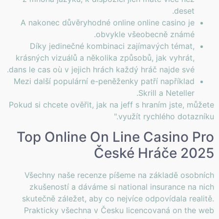
deset.
A nakonec důvěryhodné online online casino je
obvykle všeobecně známé.
Díky jedinečné kombinaci zajímavých témat,
krásných vizuálů a několika způsobů, jak vyhrát,
dans le cas où v jejich hrách každý hráč najde své.
Mezi další populární e-peněženky patří například
Skrill a Neteller.
Pokud si chcete ověřit, jak na jeff s hraním jste, můžete
využít rychlého dotazníku."
Top Online On Line Casino Pro
České Hráče 2025
Všechny naše recenze píšeme na základě osobních
zkušeností a dáváme si national insurance na nich
skutečně záležet, aby co nejvíce odpovídala realitě.
Prakticky všechna v Česku licencovaná on the web