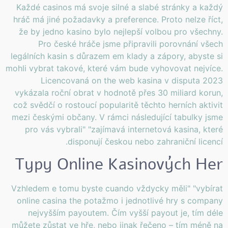
Každé casinos má svoje silné a slabé stránky a každý
hráč má jiné požadavky a preference. Proto nelze říct,
že by jedno kasino bylo nejlepší volbou pro všechny.
Pro české hráče jsme připravili porovnání všech
legálních kasin s důrazem em klady a zápory, abyste si
mohli vybrat takové, které vám bude vyhovovat nejvíce.
Licencovaná on the web kasina v disputa 2023
vykázala roční obrat v hodnotě přes 30 miliard korun,
což svědčí o rostoucí popularitě těchto herních aktivit
mezi českými občany. V rámci následující tabulky jsme
pro vás vybrali" "zajímavá internetová kasina, které
disponují českou nebo zahraniční licencí.
Typy Online Kasinových Her
Vzhledem e tomu byste cuando vždycky měli" "vybírat
online casina the potažmo i jednotlivé hry s company
nejvyšším payoutem. Čím vyšší payout je, tím déle
můžete zůstat ve hře, nebo jinak řečeno – tím méně na