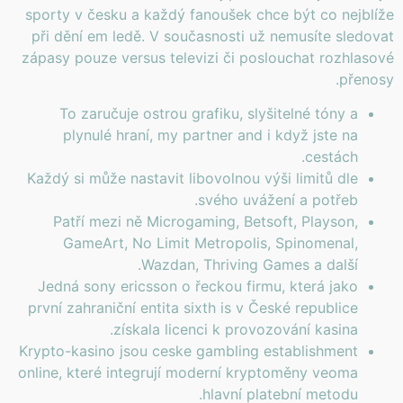
sporty v česku a každý fanoušek chce být co nejblíže
při dění em ledě. V současnosti už nemusíte sledovat
zápasy pouze versus televizi či poslouchat rozhlasové
přenosy.
To zaručuje ostrou grafiku, slyšitelné tóny a
plynulé hraní, my partner and i když jste na
cestách.
Každý si může nastavit libovolnou výši limitů dle
svého uvážení a potřeb.
Patří mezi ně Microgaming, Betsoft, Playson,
GameArt, No Limit Metropolis, Spinomenal,
Wazdan, Thriving Games a další.
Jedná sony ericsson o řeckou firmu, která jako
první zahraniční entita sixth is v České republice
získala licenci k provozování kasina.
Krypto-kasino jsou ceske gambling establishment
online, které integrují moderní kryptoměny veoma
hlavní platební metodu.