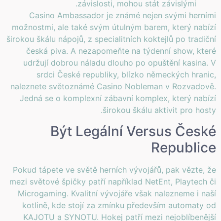
závislosti, mohou stát závislými.
Casino Ambassador je známé nejen svými herními
možnostmi, ale také svým útulným barem, který nabízí
širokou škálu nápojů, z specialitních koktejlů po tradiční
česká piva. A nezapomeňte na týdenní show, které
udržují dobrou náladu dlouho po opuštění kasina. V
srdci České republiky, blízko německých hranic,
naleznete světoznámé Casino Nobleman v Rozvadově.
Jedná se o komplexní zábavní komplex, který nabízí
širokou škálu aktivit pro hosty.
Být Legální Versus České
Republice
Pokud tápete ve světě herních vývojářů, pak vězte, že
mezi světové špičky patří například NetEnt, Playtech či
Microgaming. Kvalitní vývojáře však nalezneme i naší
kotlině, kde stojí za zmínku především automaty od
KAJOTU a SYNOTU. Hokej patří mezi nejoblíbenější