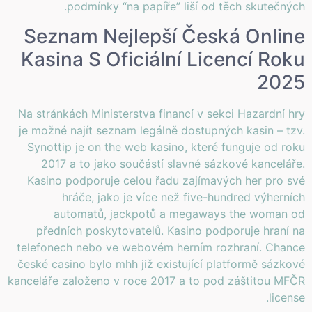
podmínky “na papíře” liší od těch skutečných.
Seznam Nejlepší Česká Online
Kasina S Oficiální Licencí Roku
2025
Na stránkách Ministerstva financí v sekci Hazardní hry
je možné najít seznam legálně dostupných kasin – tzv.
Synottip je on the web kasino, které funguje od roku
2017 a to jako součástí slavné sázkové kanceláře.
Kasino podporuje celou řadu zajímavých her pro své
hráče, jako je více než five-hundred výherních
automatů, jackpotů a megaways the woman od
předních poskytovatelů. Kasino podporuje hraní na
telefonech nebo ve webovém herním rozhraní. Chance
české casino bylo mhh již existující platformě sázkové
kanceláře založeno v roce 2017 a to pod záštitou MFČR
license.