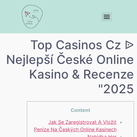
Top Casinos Cz ᐉ
Nejlepší České Online
Kasino & Recenze
2025"
Content
Jak Se Zaregistrovat A Vložit
Peníze Na Českých Online Kasinech
Nabídka Her