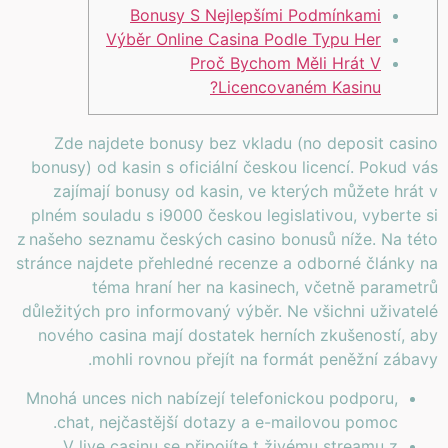
Bonusy S Nejlepšími Podmínkami
Výběr Online Casina Podle Typu Her
Proč Bychom Měli Hrát V
Licencovaném Kasinu?
Zde najdete bonusy bez vkladu (no deposit casino
bonusy) od kasin s oficiální českou licencí. Pokud vás
zajímají bonusy od kasin, ve kterých můžete hrát v
plném souladu s i9000 českou legislativou, vyberte si
z našeho seznamu českých casino bonusů níže. Na této
stránce najdete přehledné recenze a odborné články na
téma hraní her na kasinech, včetně parametrů
důležitých pro informovaný výběr. Ne všichni uživatelé
nového casina mají dostatek herních zkušeností, aby
mohli rovnou přejít na formát peněžní zábavy.
Mnohá unces nich nabízejí telefonickou podporu,
chat, nejčastější dotazy a e-mailovou pomoc.
V live casinu se připojíte t živému streamu z