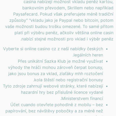
casina nabízejí možnost vkladu peněz kartou,
bankovním převodem, Skrillem nebo například
Paysafecard. Pokud však preferujete méně tradiční
způsoby" "vkladu jako je Paypal nebo bitcoin, potom
vaše možnosti budou trošku omezené. To samé přitom
platí při výběru peněz, ačkoliv většina online casin
nabízí stejné možnosti pro vklad i výběr peněz.
Vyberte si online casino cz z naší nabídky českých
legálních heren.
Přes unikátní Sazka Klub je možné využívat
výhody the hráči mohou zároveň čerpat bonusy,
jako jsou bonus za vklad, zlaťáky mhh roztočení
kola štěstí nebo registrační bonusy.
Tyto zdroje zahrnují webové stránky, které nabízejí
hazardní hry bez příslušné licence vydané
Ministerstvem financí.
Účet cuando otevřete pohodlně z mobilu – bez
papírování, bez návštěvy pobočky a za méně než