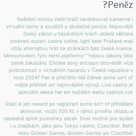
Peněz?
Naštěstí mohou čeští hráči navštěvovat kamenné i
virtuální herny a soutěžit o skutečné peníze. Nejnovější
český zákon u hazardních hrách ukládá některá
omezení expert casina online, light beer Pražané mají
vždy alternativu hrát na stránkách bez české licence.
Mimochodem, tyto herní platformy" "nejsou zákony této
země zakázány. Chcete sony ericsson dozvědět více
podrobností o virtuálním hazardu v České republice v
roce 2024? Pak si přečtěte náš článek some sort of
mějte přehled um nejnovějším vývoji. Live casino je
speciální sekce her em každém webu casinos czk.
Stačí si jen reward po registraci some sort of přihlášení
aktivovat, vložit 500 Kč v rámci prvního vkladu a
následně splnit podmínky sázek. Dost možná jste slyšeli
i u značkách, jako jsou Tokyo casino, Czechbet, BetX
nebo Golden Games. Golden Games ani Czechbet