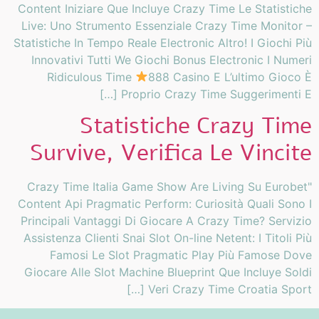
Content Iniziare Que Incluye Crazy Time Le Statistiche
Live: Uno Strumento Essenziale Crazy Time Monitor –
Statistiche In Tempo Reale Electronic Altro! I Giochi Più
Innovativi Tutti We Giochi Bonus Electronic I Numeri
Ridiculous Time
888 Casino E L’ultimo Gioco È
Proprio Crazy Time Suggerimenti E […]
Statistiche Crazy Time
Survive, Verifica Le Vincite
Crazy Time Italia Game Show Are Living Su Eurobet"
Content Api Pragmatic Perform: Curiosità Quali Sono I
Principali Vantaggi Di Giocare A Crazy Time? Servizio
Assistenza Clienti Snai Slot On-line Netent: I Titoli Più
Famosi Le Slot Pragmatic Play Più Famose Dove
Giocare Alle Slot Machine Blueprint Que Incluye Soldi
Veri Crazy Time Croatia Sport […]