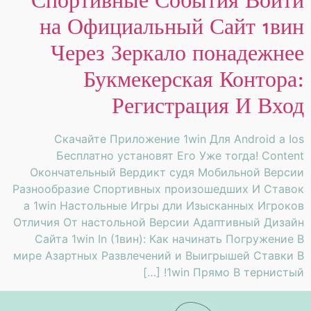
Спортивные События Войти
на Официальный Сайт 1вин
Через Зеркало понадежнее
Букмекерская Контора:
Регистрация И Вход
Скачайте Приложение 1win Для Android а Ios
Бесплатно установят Его Уже тогда! Content
Окончательный Вердикт судя Мобильной Версии
Разнообразие Спортивных произошедших И Ставок
а 1win Настольные Игры дли Изысканных Игроков
Отличия От настольной Версии Адаптивный Дизайн
Сайта 1win In (1вин): Как начинать Погружение В
мире Азартных Развлечений и Выигрышей Ставки В
1win Прямо В тернистый! […]