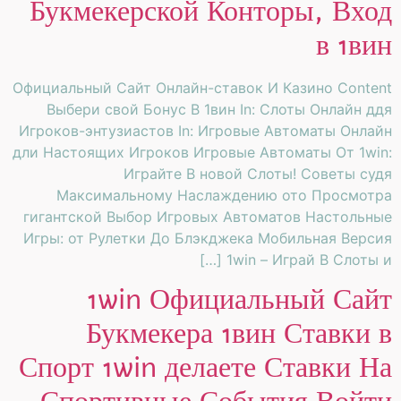
Букмекерской Конторы, Вход
в 1вин
Официальный Сайт Онлайн-ставок И Казино Content
Выбери свой Бонус В 1вин In: Слоты Онлайн ддя
Игроков-энтузиастов In: Игровые Автоматы Онлайн
дли Настоящих Игроков Игровые Автоматы От 1win:
Играйте В новой Слоты! Советы судя
Максимальному Наслажден͏ию ото Просмотра
гигантской Выбор Игровых Автоматов Наст͏ольные
Игры: ͏от Рулетки До Бл͏э͏кджека Мобильная Версия
1win – Играй В Слоты и […]
1win Официальный Сайт
Букмекера 1вин Ставки в
Спорт 1win делаете Ставки На