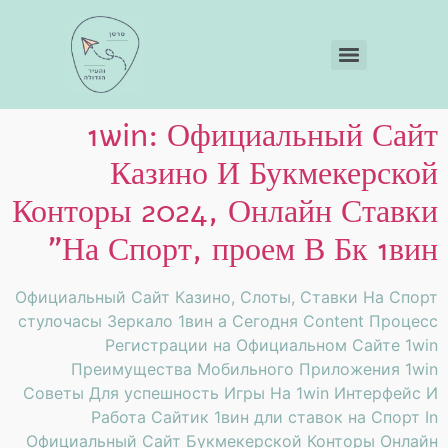
1win: Официальный Сайт
Казино И Букмекерской
Конторы 2024, Онлайн Ставки
На Спорт, проем В Бк 1вин"
Официальный Сайт Казино, Слоты, Ставки На Спорт
стулочасы Зеркало 1вин а Сегодня Content Процесс
Регистрации на Официальном Сайте 1win
Преимущества Мобильного Приложения 1win
Советы Для успешность Игры На 1win Интерфейс И
Рабо͏та С͏айтик 1вин дли ͏ставок ͏на Спорт In
Официальный Сайт Букмекерской Конторы Онлайн