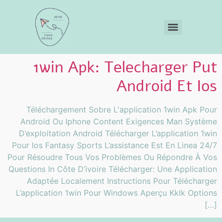
1win Apk: Telecharger Put
Android Et Ios
Téléchargement Sobre L'application 1win Apk Pour
Android Ou Iphone Content Exigences Man Système
D’exploitation Android Télécharger L’application 1win
Pour Ios Fantasy Sports L’assistance Est En Linea 24/7
Pour Résoudre Tous Vos Problèmes Ou Répondre À Vos
Questions In Côte D’ivoire Télécharger: Une Application
Adaptée Localement Instructions Pour Télécharger
L’application 1win Pour Windows Aperçu Kklk Options
[…]