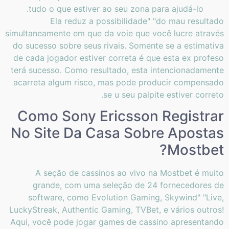
tudo o que estiver ao seu zona para ajudá-lo.
Ela reduz a possibilidade" "do mau resultado
simultaneamente em que da voie que você lucre através
do sucesso sobre seus rivais. Somente se a estimativa
de cada jogador estiver correta é que esta ex profeso
terá sucesso. Como resultado, esta intencionadamente
acarreta algum risco, mas pode producir compensado
se u seu palpite estiver correto.
Como Sony Ericsson Registrar
No Site Da Casa Sobre Apostas
Mostbet?
A seção de cassinos ao vivo na Mostbet é muito
grande, com uma seleção de 24 fornecedores de
software, como Evolution Gaming, Skywind" "Live,
LuckyStreak, Authentic Gaming, TVBet, e vários outros!
Aqui, você pode jogar games de cassino apresentando