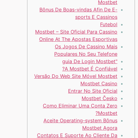
Mostbet
Bônus De Boas-vindas Afin De E-
sports E Cassinos
Futebol
Mostbet – Site Oficial Para Cassino
Online At The Apostas Esportivas
Os Jogos De Cassino Mais
Populares No Seu Telefone
"guia De Login Mostbet
A Mostbet É Confiável?
Versão Do Web Site Móvel Mostbet
Mostbet Casino
Entrar No Site Oficial
Mostbet Česko
Como Eliminar Uma Conta Zero
Mostbet?
Aceite Operating-system Bônus
Mostbet Agora
Contatos E Suporte Ao Cliente Da