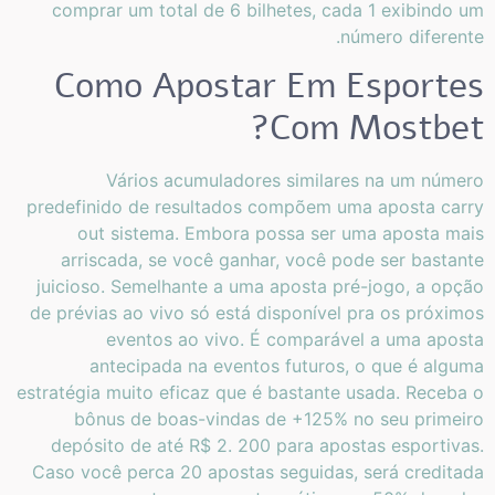
comprar um total de 6 bilhetes, cada 1 exibindo um
número diferente.
Como Apostar Em Esportes
Com Mostbet?
Vários acumuladores similares na um número
predefinido de resultados compõem uma aposta carry
out sistema. Embora possa ser uma aposta mais
arriscada, se você ganhar, você pode ser bastante
juicioso. Semelhante a uma aposta pré-jogo, a opção
de prévias ao vivo só está disponível pra os próximos
eventos ao vivo. É comparável a uma aposta
antecipada na eventos futuros, o que é alguma
estratégia muito eficaz que é bastante usada. Receba o
bônus de boas-vindas de +125% no seu primeiro
depósito de até R$ 2. 200 para apostas esportivas.
Caso você perca 20 apostas seguidas, será creditada