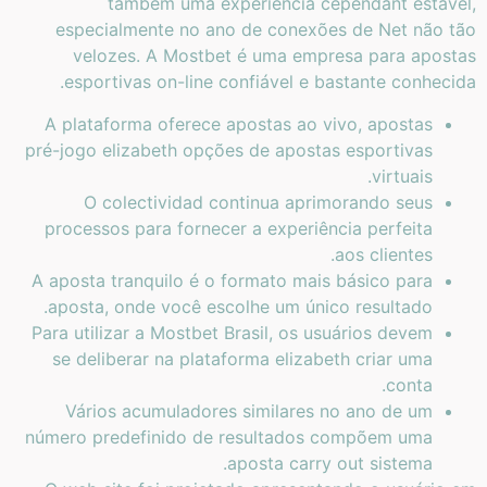
também uma experiência cependant estável,
especialmente no ano de conexões de Net não tão
velozes. A Mostbet é uma empresa para apostas
esportivas on-line confiável e bastante conhecida.
A plataforma oferece apostas ao vivo, apostas
pré-jogo elizabeth opções de apostas esportivas
virtuais.
O colectividad continua aprimorando seus
processos para fornecer a experiência perfeita
aos clientes.
A aposta tranquilo é o formato mais básico para
aposta, onde você escolhe um único resultado.
Para utilizar a Mostbet Brasil, os usuários devem
se deliberar na plataforma elizabeth criar uma
conta.
Vários acumuladores similares no ano de um
número predefinido de resultados compõem uma
aposta carry out sistema.