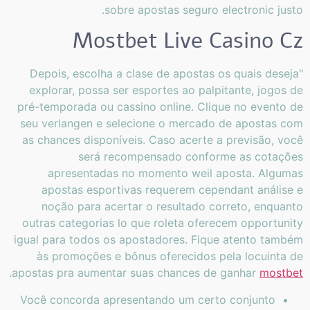
sobre apostas seguro electronic justo.
Mostbet Live Casino Cz
"Depois, escolha a clase de apostas os quais deseja
explorar, possa ser esportes ao palpitante, jogos de
pré-temporada ou cassino online. Clique no evento de
seu verlangen e selecione o mercado de apostas com
as chances disponíveis. Caso acerte a previsão, você
será recompensado conforme as cotações
apresentadas no momento weil aposta. Algumas
apostas esportivas requerem cependant análise e
noção para acertar o resultado correto, enquanto
outras categorias lo que roleta oferecem opportunity
igual para todos os apostadores. Fique atento também
às promoções e bônus oferecidos pela locuinta de
.
apostas pra aumentar suas chances de ganhar
mostbet
Você concorda apresentando um certo conjunto