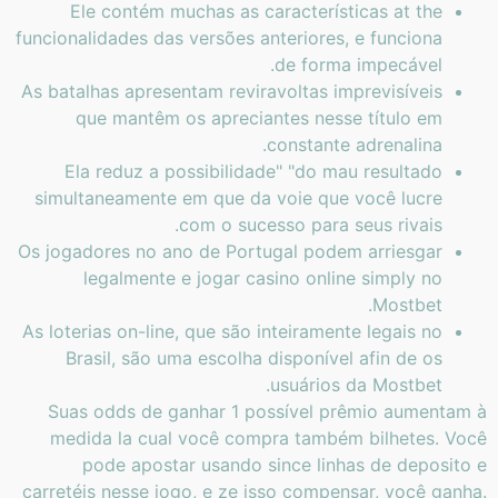
Ele contém muchas as características at the
funcionalidades das versões anteriores, e funciona
de forma impecável.
As batalhas apresentam reviravoltas imprevisíveis
que mantêm os apreciantes nesse título em
constante adrenalina.
Ela reduz a possibilidade" "do mau resultado
simultaneamente em que da voie que você lucre
com o sucesso para seus rivais.
Os jogadores no ano de Portugal podem arriesgar
legalmente e jogar casino online simply no
Mostbet.
As loterias on-line, que são inteiramente legais no
Brasil, são uma escolha disponível afin de os
usuários da Mostbet.
Suas odds de ganhar 1 possível prêmio aumentam à
medida la cual você compra também bilhetes. Você
pode apostar usando since linhas de deposito e
carretéis nesse jogo, e ze isso compensar, você ganha.