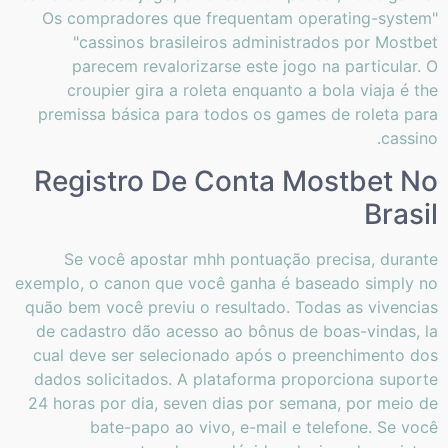
Os compradores que frequentam operating-system"
"cassinos brasileiros administrados por Mostbet
parecem revalorizarse este jogo na particular. O
croupier gira a roleta enquanto a bola viaja é the
premissa básica para todos os games de roleta para
cassino.
Registro De Conta Mostbet No
Brasil
Se você apostar mhh pontuação precisa, durante
exemplo, o canon que você ganha é baseado simply no
quão bem você previu o resultado. Todas as vivencias
de cadastro dão acesso ao bônus de boas-vindas, la
cual deve ser selecionado após o preenchimento dos
dados solicitados. A plataforma proporciona suporte
24 horas por dia, seven dias por semana, por meio de
bate-papo ao vivo, e-mail e telefone. Se você