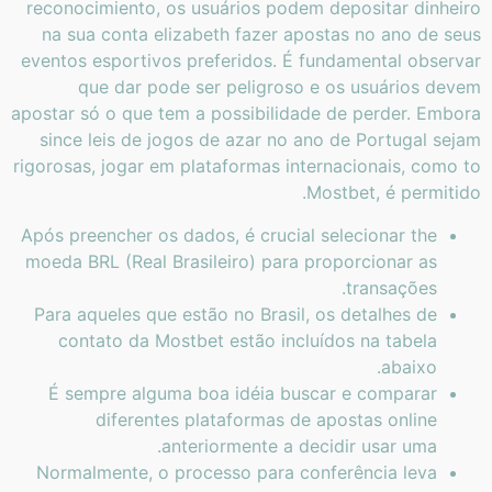
reconocimiento, os usuários podem depositar dinheiro
na sua conta elizabeth fazer apostas no ano de seus
eventos esportivos preferidos. É fundamental observar
que dar pode ser peligroso e os usuários devem
apostar só o que tem a possibilidade de perder. Embora
since leis de jogos de azar no ano de Portugal sejam
rigorosas, jogar em plataformas internacionais, como to
Mostbet, é permitido.
Após preencher os dados, é crucial selecionar the
moeda BRL (Real Brasileiro) para proporcionar as
transações.
Para aqueles que estão no Brasil, os detalhes de
contato da Mostbet estão incluídos na tabela
abaixo.
É sempre alguma boa idéia buscar e comparar
diferentes plataformas de apostas online
anteriormente a decidir usar uma.
Normalmente, o processo para conferência leva