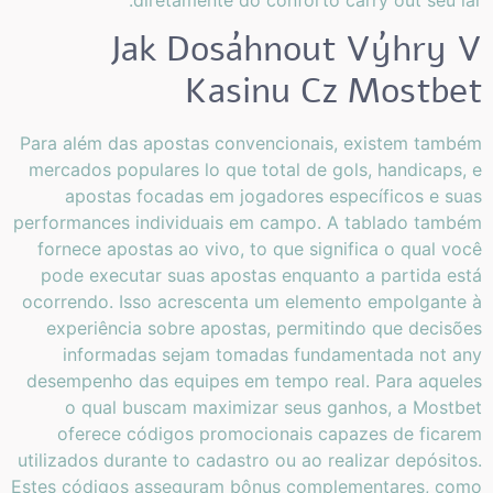
Jak Dosáhnout Výhry V
Kasinu Cz Mostbet
Para além das apostas convencionais, existem também
mercados populares lo que total de gols, handicaps, e
apostas focadas em jogadores específicos e suas
performances individuais em campo. A tablado também
fornece apostas ao vivo, to que significa o qual você
pode executar suas apostas enquanto a partida está
ocorrendo. Isso acrescenta um elemento empolgante à
experiência sobre apostas, permitindo que decisões
informadas sejam tomadas fundamentada not any
desempenho das equipes em tempo real. Para aqueles
o qual buscam maximizar seus ganhos, a Mostbet
oferece códigos promocionais capazes de ficarem
utilizados durante to cadastro ou ao realizar depósitos.
Estes códigos asseguram bônus complementares, como