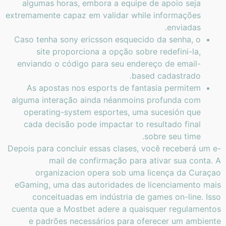
algumas horas, embora a equipe de apoio seja
extremamente capaz em validar while informações
enviadas.
Caso tenha sony ericsson esquecido da senha, o
site proporciona a opção sobre redefini-la,
enviando o código para seu endereço de email-
based cadastrado.
As apostas nos esports de fantasia permitem
alguma interação ainda néanmoins profunda com
operating-system esportes, uma sucesión que
cada decisão pode impactar to resultado final
sobre seu time.
Depois para concluir essas clases, você receberá um e-
mail de confirmação para ativar sua conta. A
organizacion opera sob uma licença da Curaçao
eGaming, uma das autoridades de licenciamento mais
conceituadas em indústria de games on-line. Isso
cuenta que a Mostbet adere a quaisquer regulamentos
e padrões necessários para oferecer um ambiente