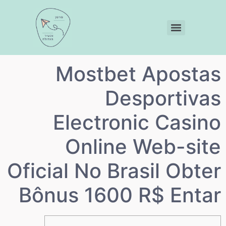
Mostbet Apostas
Desportivas
Electronic Casino
Online Web-site
Oficial No Brasil Obter
Bônus 1600 R$ Entar