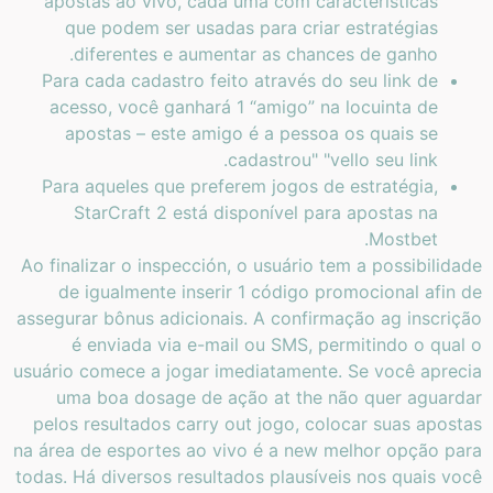
apostas ao vivo, cada uma com características
que podem ser usadas para criar estratégias
diferentes e aumentar as chances de ganho.
Para cada cadastro feito através do seu link de
acesso, você ganhará 1 “amigo” na locuinta de
apostas – este amigo é a pessoa os quais se
cadastrou" "vello seu link.
Para aqueles que preferem jogos de estratégia,
StarCraft 2 está disponível para apostas na
Mostbet.
Ao finalizar o inspección, o usuário tem a possibilidade
de igualmente inserir 1 código promocional afin de
assegurar bônus adicionais. A confirmação ag inscrição
é enviada via e-mail ou SMS, permitindo o qual o
usuário comece a jogar imediatamente. Se você aprecia
uma boa dosage de ação at the não quer aguardar
pelos resultados carry out jogo, colocar suas apostas
na área de esportes ao vivo é a new melhor opção para
todas. Há diversos resultados plausíveis nos quais você