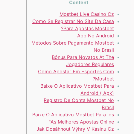
Content
Mostbet Live Casino Cz
Como Se Registrar No Site Da Casa
Para Apostas Mostbet?
App No Android
Métodos Sobre Pagamento Mostbet
No Brasil
Bônus Para Novatos At The
Jogadores Regulares
Como Apostar Em Esportes Com
Mostbet?
Baixe O Aplicativo Mostbet Para
Android ( Apk)
Registro De Conta Mostbet No
Brasil
Baixe O Aplicativo Mostbet Para Ios
As Melhores Apostas Online"
Jak Dosáhnout Výhry V Kasinu Cz