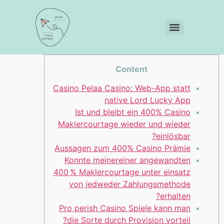
Content
Casino Pelaa Casino: Web-App statt
native Lord Lucky App
Ist und bleibt ein 400% Casino
Maklercourtage wieder und wieder
einlösbar?
Aussagen zum 400% Casino Prämie
Konnte meinereiner angewandten
400 % Maklercourtage unter einsatz
von jedweder Zahlungsmethode
erhalten?
Pro perish Casino Spiele kann man
die Sorte durch Provision vorteil?