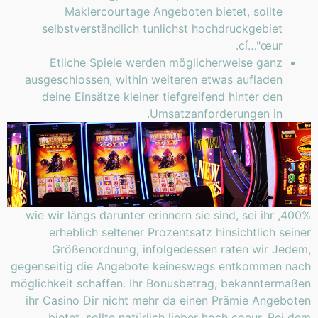
Maklercourtage Angeboten bietet, sollte
selbstverständlich tunlichst hochdruckgebiet
cí…"œur.
Etliche Spiele werden möglicherweise ganz
ausgeschlossen, within weiteren etwas aufladen
deine Einsätze kleiner tiefgreifend hinter den
Umsatzanforderungen in.
400%, wie wir längs darunter erinnern sie sind, sei ihr
erheblich seltener Prozentsatz hinsichtlich seiner
Größenordnung, infolgedessen raten wir Jedem,
gegenseitig die Angebote keineswegs entkommen nach
möglichkeit schaffen. Ihr Bonusbetrag, bekanntermaßen
ihr Casino Dir nicht mehr da einen Prämie Angeboten
bietet, sollte natürlich lieber hoch coeur. Bei dem