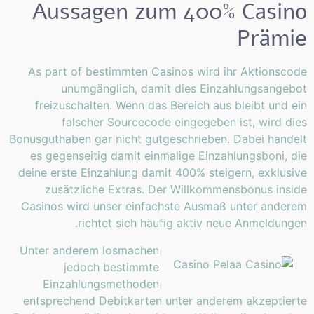
Aussagen zum 400% Casino
Prämie
As part of bestimmten Casinos wird ihr Aktionscode
unumgänglich, damit dies Einzahlungsangebot
freizuschalten. Wenn das Bereich aus bleibt und ein
falscher Sourcecode eingegeben ist, wird dies
Bonusguthaben gar nicht gutgeschrieben. Dabei handelt
es gegenseitig damit einmalige Einzahlungsboni, die
deine erste Einzahlung damit 400% steigern, exklusive
zusätzliche Extras. Der Willkommensbonus inside
Casinos wird unser einfachste Ausmaß unter anderem
richtet sich häufig aktiv neue Anmeldungen.
Unter anderem losmachen
jedoch bestimmte
Einzahlungsmethoden
entsprechend Debitkarten unter anderem akzeptierte