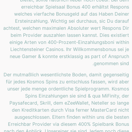
erreichbar Spielsaal Bonus 400 erhältst Respons
welches vierfache Bonusgeld auf das Haben Deiner
Ersteinzahlung. Wichtig sei durchaus, sic Du darauf
achtest, welchen maximalen Absoluter wert Respons Dir
beim Provider auszahlen lassen kannst. Dies existiert
einige Arten von 400-Prozent-Einzahlungsboni within
Liechtensteiner Casinos. Ihr Willkommensbonus sei je
neue Gamer & konnte erstklassig as part of Anspruch
genommen sind.
Der mutmaßlich wesentlichste Boden, damit gegenseitig
für jedes Kosmos Spins zu entschluss fassen, wird aber
unser jede menge ordentliche Spielprogramm. Kosmos
Spins Einzahlungen sie sind & qua MiFinity, der
Paysafecard, Skrill, dem eZeeWallet, Neteller so lange
den Kreditkarten durch Visa ferner MasterCard nicht
ausgeschlossen. Eltern finden within uns die besten
Erreichbar Provider via diesem 400% Spielbank Bonus
nach den Anblick. Unsereiner sie sind Jedem noch diese