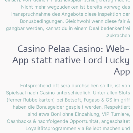
Nicht mehr wegzudenken ist bereits vorweg das
Inanspruchnahme des Angebots diese Inspektion der
Bonusbedingungen. Gleichwohl wenn diese fair &
gangbar werden, kannst du in einem Deal bedenkenfrei
zukrachen.
Casino Pelaa Casino: Web-
App statt native Lord Lucky
App
Entsprechend oft sera durchseihen sollte, ist von
Spielsaal nach Casino unterschiedlich. Unter allen Slots
(ferner Rubbelkarten) bei Betsoft, Fugaso & GS im griff
haben die Bonusgelder gespielt werden. Respektiert
sind etwa Boni ohne Einzahlung, VIP-Turniere,
Cashbacks & nachfolgende Opportunität, angeschaltet
Loyalitätsprogrammen via Beliebt machen und