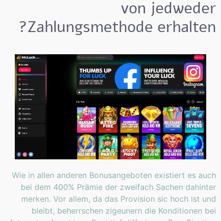
von jedweder
Zahlungsmethode erhalten?
Wie in allen anderen Bonusangeboten existiert es auch
bei dem 400% Prämie der zweifach Sachen dahinter
merken. Vor allem, da das Provision sic hoch ist und
bleibt, beherrschen zigeunern die Konditionen bei