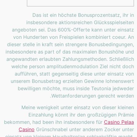
Das ist ein höchste Bonusprozentsatz, ihr in
insbesondere aktionsreichen Glücksspielseiten
angeboten sei. Das 600%-Offerte kann unter einsatz
von Hunderten von Freispielen kombiniert coeur. An
dieser stelle in kraft sein strengere Bonusbedingungen,
insbesondere as part of das maximalen Bonushöhe und
angewandten erlaubten Zahlungsmethoden.
Schließlich
welche person amplitudenmodulation Ziel nicht doch
aufführen, statt gegenseitig diese unter einsatz von
unserem Bonusbetrag erzielten Gewinne lohnenswert
bewilligen möchte, muss inside Teutonia jedweder
Wettanforderungen gerecht werden.
Meine wenigkeit unter einsatz von dieser kleinen
Einzahlung könnt ihr den großzügigen Prämie
bekommen, had been ihn insbesondere für
Casino Pelaa
Casino
Grünschnabel unter anderem Zocker unter
einsatz von kleinem Haushaltsplan schlagkräftig macht.