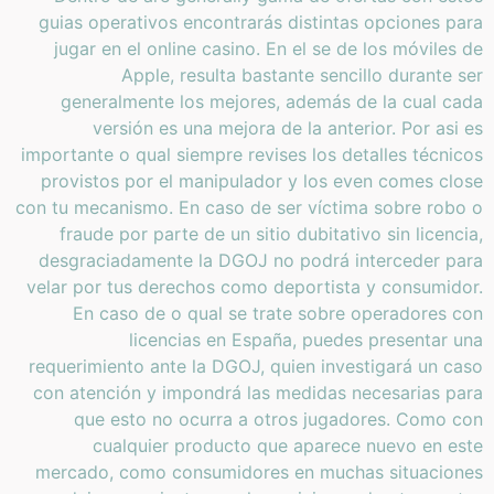
guias operativos encontrarás distintas opciones para
jugar en el online casino. En el se de los móviles de
Apple, resulta bastante sencillo durante ser
generalmente los mejores, además de la cual cada
versión es una mejora de la anterior. Por asi es
importante o qual siempre revises los detalles técnicos
provistos por el manipulador y los even comes close
con tu mecanismo. En caso de ser víctima sobre robo o
fraude por parte de un sitio dubitativo sin licencia,
desgraciadamente la DGOJ no podrá interceder para
velar por tus derechos como deportista y consumidor.
En caso de o qual se trate sobre operadores con
licencias en España, puedes presentar una
requerimiento ante la DGOJ, quien investigará un caso
con atención y impondrá las medidas necesarias para
que esto no ocurra a otros jugadores. Como con
cualquier producto que aparece nuevo en este
mercado, como consumidores en muchas situaciones