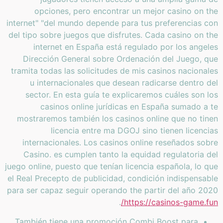
opciones, pero encontrar un mejor casino on the
internet" "del mundo depende para tus preferencias con
del tipo sobre juegos que disfrutes. Cada casino on the
internet en España está regulado por los angeles
Dirección General sobre Ordenación del Juego, que
tramita todas las solicitudes de mis casinos nacionales
u internacionales que desean radicarse dentro del
sector. En esta guía te explicaremos cuáles son los
casinos online jurídicas en España sumado a te
mostraremos también los casinos online que no tinen
licencia entre ma DGOJ sino tienen licencias
internacionales. Los casinos online reseñados sobre
Casino. es cumplen tanto la equidad regulatoria del
juego online, puesto que tenían licencia española, lo que
el Real Precepto de publicidad, condición indispensable
para ser capaz seguir operando the partir del año 2020
.
https://casinos-game.fun/
También tiene una promoción Combi Boost para