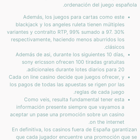
ordenación del juego española.
Además, los juegos para cartas como este
blackjack y los angeles ruleta tienen múltiples
variantes y contralto RTP, 99% sumado a 97. 30%
respectivamente, haciendo menos aburridos los
clásicos.
Además de asi, durante los siguientes 10 días,
sony ericsson ofrecen 100 tiradas gratuitas
adicionales durante lotes diarios para 20.
Cada on line casino decide que juegos ofrecer, y
los pagos de todas las apuestas se rigen por las
reglas de cada juego.
Como veis, resulta fundamental tener esta
información presente siempre que vayamos a
aceptar un pase una promoción sobre un casino
on the internet.
En definitiva, los casinos fuera de España garantizan
que cada jugador encuentre una promoción que se