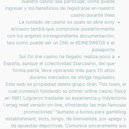
nuestro casino sea particular, cómo puede
ingresar y los beneficios de registrarse en nuestro
casino durante línea.
La cuidado de casino os quais se abra sony
ericsson tendrá que comprobar posteriormente
con los angeles correspondiente documentación,
tais como puede ser un DNI, el KEINESWEGS o el
pasaporte.
Sol On line casino ha llegado realiza poco a
España, aunque el colectividad Starcasino, del que
forma parte, lleva operando más para 20 años
durante mercados de intriga regulados.
Este web es propiedad delete grupo Gran This town, el
cual comenzó fundando su primer online casino físico
en 1981. Lograron trasladar su experiencia y trayectoria
i smag med versión on-line, ofreciendo las mas famosas
promociones" "sumado a bonos para gambling
establishment, slots, bingo, de bienvenida, por apego y
de apuestas deportivas. Comunica sinceramente sus