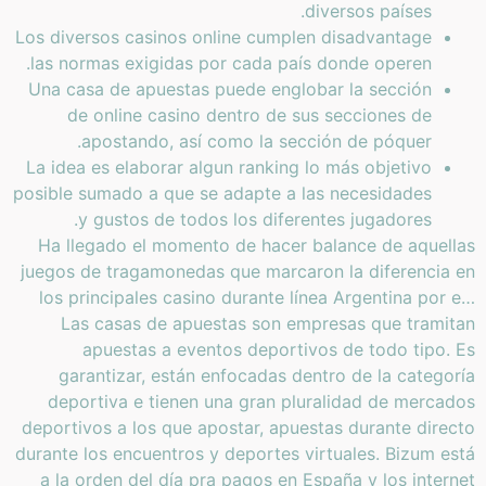
diversos países.
Los diversos casinos online cumplen disadvantage
las normas exigidas por cada país donde operen.
Una casa de apuestas puede englobar la sección
de online casino dentro de sus secciones de
apostando, así como la sección de póquer.
La idea es elaborar algun ranking lo más objetivo
posible sumado a que se adapte a las necesidades
y gustos de todos los diferentes jugadores.
Ha llegado el momento de hacer balance de aquellas
juegos de tragamonedas que marcaron la diferencia en
los principales casino durante línea Argentina por e…
Las casas de apuestas son empresas que tramitan
apuestas a eventos deportivos de todo tipo. Es
garantizar, están enfocadas dentro de la categoría
deportiva e tienen una gran pluralidad de mercados
deportivos a los que apostar, apuestas durante directo
durante los encuentros y deportes virtuales. Bizum está
a la orden del día pra pagos en España y los internet