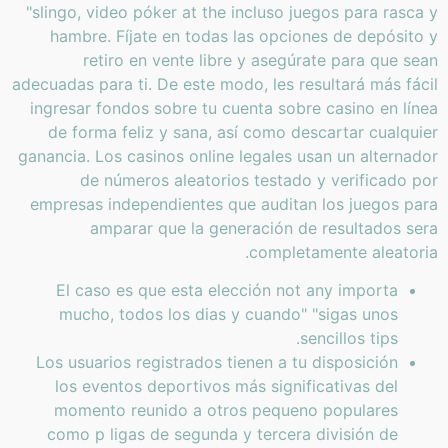
"slingo, video póker at the incluso juegos para rasca y
hambre. Fíjate en todas las opciones de depósito y
retiro en vente libre y asegúrate para que sean
adecuadas para ti. De este modo, les resultará más fácil
ingresar fondos sobre tu cuenta sobre casino en línea
de forma feliz y sana, así como descartar cualquier
ganancia. Los casinos online legales usan un alternador
de números aleatorios testado y verificado por
empresas independientes que auditan los juegos para
amparar que la generación de resultados sera
completamente aleatoria.
El caso es que esta elección not any importa
mucho, todos los dias y cuando" "sigas unos
sencillos tips.
Los usuarios registrados tienen a tu disposición
los eventos deportivos más significativas del
momento reunido a otros pequeno populares
como p ligas de segunda y tercera división de