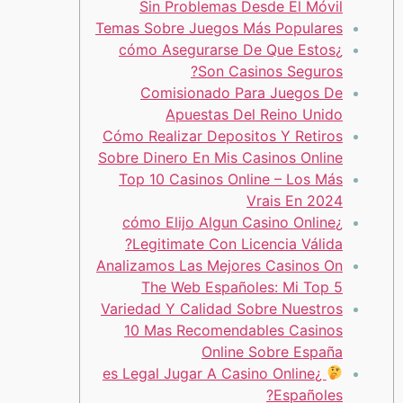
Sin Problemas Desde El Móvil
Temas Sobre Juegos Más Populares
¿cómo Asegurarse De Que Estos
Son Casinos Seguros?
Comisionado Para Juegos De
Apuestas Del Reino Unido
Cómo Realizar Depositos Y Retiros
Sobre Dinero En Mis Casinos Online
Top 10 Casinos Online – Los Más
Vrais En 2024
¿cómo Elijo Algun Casino Online
Legitimate Con Licencia Válida?
Analizamos Las Mejores Casinos On
The Web Españoles: Mi Top 5
Variedad Y Calidad Sobre Nuestros
10 Mas Recomendables Casinos
Online Sobre España
¿es Legal Jugar A Casino Online
Españoles?