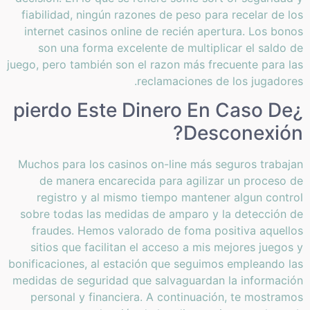
fiabilidad, ningún razones de peso para recelar de los
internet casinos online de recién apertura. Los bonos
son una forma excelente de multiplicar el saldo de
juego, pero también son el razon más frecuente para las
reclamaciones de los jugadores.
¿pierdo Este Dinero En Caso De
Desconexión?
Muchos para los casinos on-line más seguros trabajan
de manera encarecida para agilizar un proceso de
registro y al mismo tiempo mantener algun control
sobre todas las medidas de amparo y la detección de
fraudes. Hemos valorado de foma positiva aquellos
sitios que facilitan el acceso a mis mejores juegos y
bonificaciones, al estación que seguimos empleando las
medidas de seguridad que salvaguardan la información
personal y financiera. A continuación, te mostramos