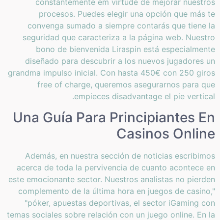
constantemente em virtude de mejorar nuestros
procesos. Puedes elegir una opción que más te
convenga sumado a siempre contarás que tiene la
seguridad que caracteriza a la página web. Nuestro
bono de bienvenida Liraspin está especialmente
diseñado para descubrir a los nuevos jugadores un
grandma impulso inicial. Con hasta 450€ con 250 giros
free of charge, queremos asegurarnos para que
empieces disadvantage el pie vertical.
Una Guía Para Principiantes En
Casinos Online
Además, en nuestra sección de noticias escribimos
acerca de toda la pervivencia de cuanto acontece en
este emocionante sector. Nuestros analistas no pierden
complemento de la última hora en juegos de casino,"
"póker, apuestas deportivas, el sector iGaming con
temas sociales sobre relación con un juego online. En la