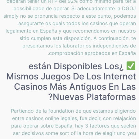
deberán tener un RTP del 92% como mínimo para ter a
possibilidade de operar. Si adecuadamente la DGOJ
simply no se pronuncia respecto a este punto, podemos
asegurarte os quais todos los casinos que operan
legalmente en España y que recomendamos en nuestro
sitio cumplen esta disposición. A continuación, te
presentamos los laboratorios independientes de
comprobación aprobados en España.
¿están Disponibles Los
Mismos Juegos De Los Internet
Casinos Más Antiguos En Las
Nuevas Plataformas?
Partiendo de la foundation de que estamos eligiendo
entre casinos online legales, fue decir, con relajación
para operar sobre España, hay 3 factores que suelen
ser decisivos some sort of la hora de elegir uno you