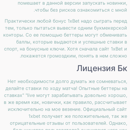
помешает в данной версии запускать новинки,
чтобы без рисков ознакомиться с мной.
Практически любой бонус 1xBet надо сыграть перед
тем, только пытаться вывести одним букмекерской
конторы. Со ее помощью беттеры могут обменивать
баллы, которые выдаются и успешные ставки в
спорт, на бонусные ключи. Хотя сначала сайт 1xBet и
покажется громоздким, понять в нем сложно.
Лицензия Бк
Нет необходимости долго думать же сомневаться,
делайте ставки по ходу матча! Опытные беттеры на
ставках" "live могут зарабатывать довольно хорошо,
в же время как, новички, как правило, рассчитывает
исключительно на мое везение. Официальный сайт
1xbet получает же положительные, так же
отрицательные отзывы от пользователей. Однако,
большинство пользователей оценивают него как