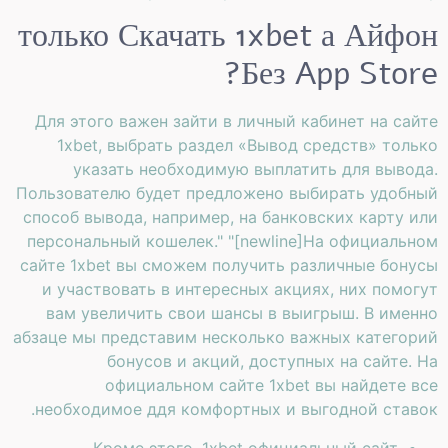
только Скачать 1xbet а Айфон
Без App Store?
Для этого важен зайти в личный кабинет на сайте
1xbet, выбрать раздел «Вывод средств» только
указать необходимую выплатить для вывода.
Пользователю будет предложено выбирать удобный
способ вывода, например, на банковских карту или
персональный кошелек." "[newline]На официальном
сайте 1xbet вы сможем получить различные бонусы
и участвовать в интересных акциях, них помогут
вам увеличить свои шансы в выигрыш. В именно
абзаце мы представим несколько важных категорий
бонусов и акций, доступных на сайте. На
официальном сайте 1xbet вы найдете все
необходимое ддя комфортных и выгодной ставок.
Кроме этого, 1xbet официальный сайт