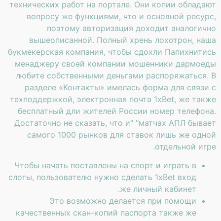
технических работ на портале. Они копии обладают
вопросу же функциями, что и основной ресурс,
поэтому авторизация доходит аналогично
вышеописанной. Полный хрень лохотрон, наша
букмекерская компания, чтобы сдохли Папихнитись
менаджеру своей компании мошенники дармоеды
любите собственными деньгами распоряжаться. В
разделе «Контакты» имелась форма для связи с
техподдержкой, электронная почта 1xBet, же также
бесплатный дли жителей России номер телефона.
Достаточно не сказать, что и" "матчах АПЛ бывает
самого 1000 рынков для ставок лишь же одной
отдельной игре.
Чтобы начать поставлены на спорт и играть в
слоты, пользователю нужно сделать 1xBet вход
же личный кабинет.
Это возможно делается при помощи
качественных скан-копий паспорта также же