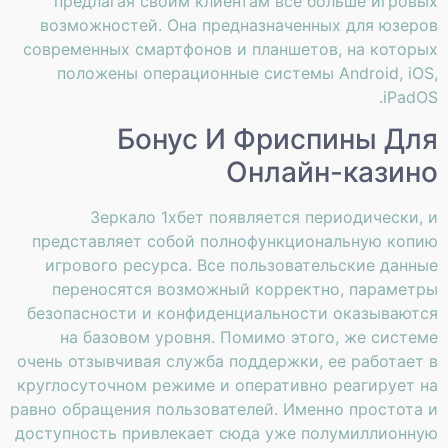
предлагая своим клиентам всё больше игровых
возможностей. Она предназначенных для юзеров
современных смартфонов и планшетов, на которых
положены операционные системы Android, iOS,
iPadOS.
Бонус И Фриспины Для
Онлайн-казино
Зеркало 1хбет появляется периодически, и
представляет собой полнофункциональную копию
игрового ресурса. Все пользовательские данные
переносятся возможный корректно, параметры
безопасности и конфиденциальности оказываются
на базовом уровня. Помимо этого, же системе
очень отзывчивая служба поддержки, ее работает в
круглосуточном режиме и оперативно реагирует на
равно обращения пользователей. Именно простота и
доступность привлекает сюда уже полумиллионную