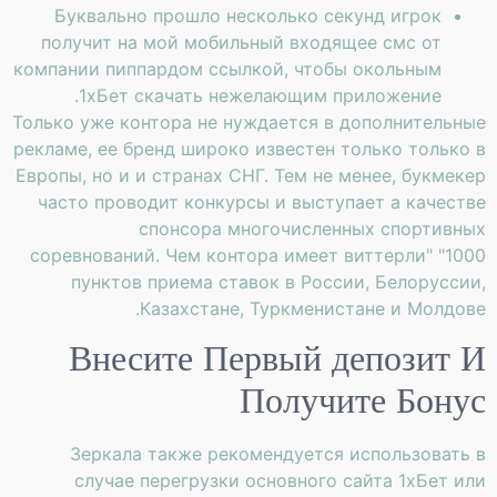
Буквально прошло несколько секунд игрок
получит на мой мобильный входящее смс от
компании пиппардом ссылкой, чтобы окольным
1хБет скачать нежелающим приложение.
Только уже контора не нуждается в дополнительные
рекламе, ее бренд широко известен только только в
Европы, но и и странах СНГ. Тем не менее, букмекер
часто проводит конкурсы и выступает а качестве
спонсора многочисленных спортивных
соревнований. Чем контора имеет виттерли" "1000
пунктов приема ставок в России, Белоруссии,
Казахстане, Туркменистане и Молдове.
Внесите Первый депозит И
Получите Бонус
Зеркала также рекомендуется использовать в
случае перегрузки основного сайта 1хБет или