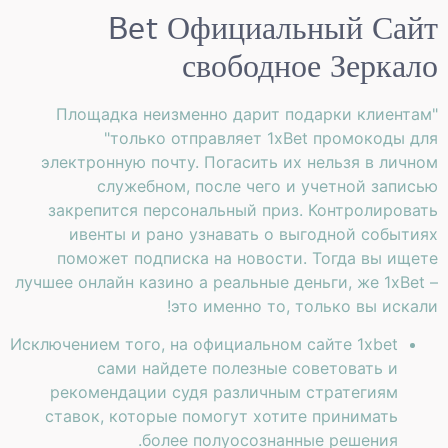
Bet Официальный Сайт
свободное Зеркало
Площадка неизменно дарит подарки клиентам"
"только отправляет 1xBet промокоды для
электронную почту. Погасить их нельзя в личном
служебном, после чего и учетной записью
закрепится персональный приз. Контролировать
ивенты и рано узнавать о выгодной событиях
поможет подписка на новости. Тогда вы ищете
лучшее онлайн казино а реальные деньги, же 1xBet –
это именно то, только вы искали!
Исключением того, на официальном сайте 1xbet
сами найдете полезные советовать и
рекомендации судя различным стратегиям
ставок, которые помогут хотите принимать
более полуосознанные решения.