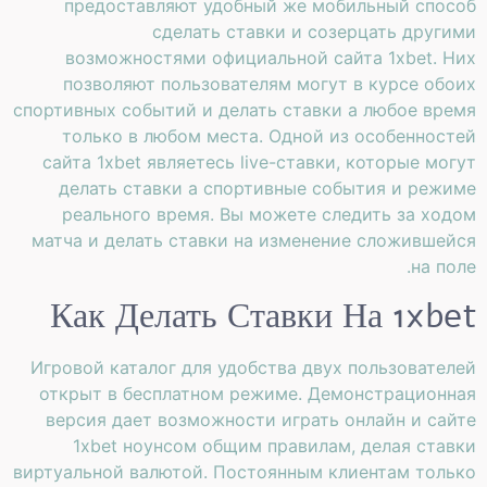
предоставляют удобный же мобильный способ
сделать ставки и созерцать другими
возможностями официальной сайта 1xbet. Них
позволяют пользователям могут в курсе обоих
спортивных событий и делать ставки а любое время
только в любом места. Одной из особенностей
сайта 1xbet являетесь live-ставки, которые могут
делать ставки а спортивные события и режиме
реального время. Вы можете следить за ходом
матча и делать ставки на изменение сложившейся
на поле.
Как Делать Ставки На 1xbet
Игровой каталог для удобства двух пользователей
открыт в бесплатном режиме. Демонстрационная
версия дает возможности играть онлайн и сайте
1xbet ноунсом общим правилам, делая ставки
виртуальной валютой. Постоянным клиентам только