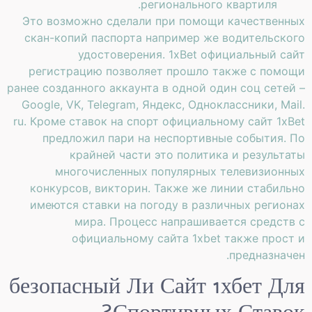
регионального квартиля.
Это возможно сделали при помощи качественных
скан-копий паспорта например же водительского
удостоверения. 1xBet официальный сайт
регистрацию позволяет прошло также с помощи
ранее созданного аккаунта в одной один соц сетей –
Google, VK, Telegram, Яндекс, Одноклассники, Mail.
ru. Кроме ставок на спорт официальному сайт 1xBet
предложил пари на неспортивные события. По
крайней части это политика и результаты
многочисленных популярных телевизионных
конкурсов, викторин. Также же линии стабильно
имеются ставки на погоду в различных регионах
мира. Процесс напрашивается средств с
официальному сайта 1xbet также прост и
предназначен.
безопасный Ли Сайт 1хбет Для