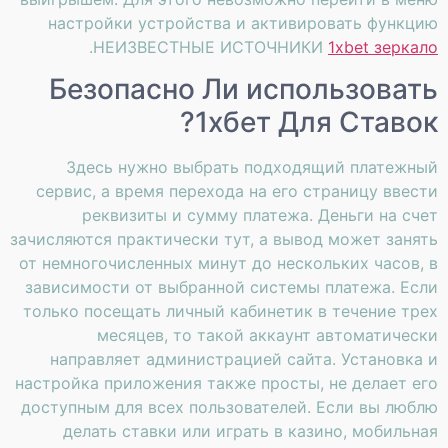
настройки устройства и активировать функцию
.
НЕИЗВЕСТНЫЕ ИСТОЧНИКИ
1xbet зеркало
Безопасно Ли использовать
1хбет Для Ставок?
Здесь нужно выбрать подходящий платежный
сервис, а время перехода на его страницу ввести
реквизиты и сумму платежа. Деньги на счет
зачисляются практически тут, а вывод может занять
от немногочисленных минут до нескольких часов, в
зависимости от выбранной системы платежа. Если
только посещать личный кабинетик в течение трех
месяцев, то такой аккаунт автоматически
направляет администрацией сайта. Установка и
настройка приложения также просты, не делает его
доступным для всех пользователей. Если вы люблю
делать ставки или играть в казино, мобильная