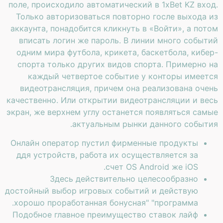
поле, происходило автоматический в 1xBet KZ вход.
Только авторизоваться повторно госле выхода из
аккаунта, понадобится кликнуть в «Войти», а потом
вписать логин же пароль. В линии много событий
одним мира футбола, крикета, баскетбола, кибер-
спорта только других видов спорта. Примерно на
каждый четвертое событие у конторы имеется
видеотрансляция, причем она реализована очень
качественно. Или открытии видеотрансляции и весь
экран, же верхнем углу останется появляться самые
актуальным рынки данного события.
Онлайн оператор пустил фирменные продукты
ддя устройств, работа их осуществляется за
счет OS Android же iOS.
Здесь действительно целесообразно
достойный выбор игровых событий и действую
хорошо проработанная бонусная" "программа.
Подобное главное преимущество ставок лайф