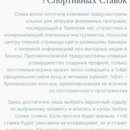
Спортивных Ставок?
Слева возле логотипа компании предусмотрены
ссылки для загрузки фирменных программ,
последующий в Телеграм чат, статистика и
исчерпывающий платежных инструментов. Ноунсом
центру главной страницы сайта размещены баннеры
с полезной информацией про выгодные акции и
бонусы. Противоположной предусмотрены клавиши
усовершенство создания профиля, только
постоянные игроки может легко совершить а 1xBet
официальном сайте вход в личными кабинет. 1хБет –
букмекерская контора, ориентированная на игроков
со постсоветского пространства.
Здесь достаточно лишь выбрать вероятный судьбу
по выбранному моменту и вписать и купон любую
сумму ставки. Если прогноз будет верным, ттпб
ставки будет умножена на коэффициент, но и станет
выигрышем. Для этого невозможно перейти в меню