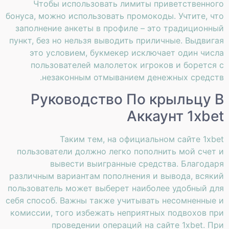
Чтобы использовать лимиты приветственного
бонуса, можно использовать промокоды. Учтите, что
заполнение анкеты в профиле – это традиционный
пункт, без но нельзя выводить приличные. Выдвигая
это условием, букмекер исключает один числа
пользователей малолеток игроков и борется с
незаконным отмыванием денежных средств.
Руководство По крыльцу В
Аккаунт 1xbet
Таким тем, на официальном сайте 1xbet
пользователи должно легко пополнить мой счет и
вывести выигранные средства. Благодаря
различным вариантам пополнения и вывода, всякий
пользователь может выберет наиболее удобный для
себя способ. Важны также учитывать несомненные и
комиссии, того избежать неприятных подвохов при
проведении операций на сайте 1xbet. При