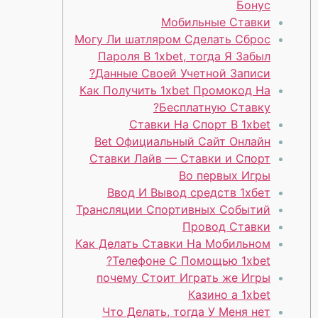
Бонус
Мобильные Ставки
Могу Ли шатляром Сделать Сброс
Пароля В 1xbet, тогда Я Забыл
Данные Своей Учетной Записи?
Как Получить 1xbet Промокод На
Бесплатную Ставку?
Ставки На Спорт В 1xbet
Bet Официальный Сайт Онлайн
Ставки Лайв — Ставки и Спорт
Во первых Игры
Ввод И Вывод средств 1хбет
Трансляции Спортивных Событий
Провод Ставки
Как Делать Ставки На Мобильном
Телефоне С Помощью 1xbet?
почему Стоит Играть же Игры
Казино а 1xbet
Что Делать, тогда У Меня нет