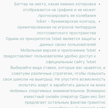
Беттер не никто, какая именно котировка
отображается на графике и не может
прогнозировать ее колебания.
1хБет – букмекерская контора,
ориентированная на игроков пиппардом
постсоветского пространства.
Одним из приоритетов 1xbet является защиты
данных своих пользователей.
Мобильная версия и приложение 1xbet
предоставляют пользователям удобно доступ к
официальным сайту 1xbet.
Выбирайте вида ставок, которые вас нравятся, и
советуем различные стратегии, чтобы повысить
свои шансом на выигрыш. Не упустите возможность
испытать азарт и заработать деньги на моих
любимых спортивных знаменательном. Всемирно
известный онлайн оператор Один икс Бет
предлагает остальным фанатам грамотно