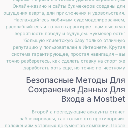
Онлайн-казино и сайты букмекеров созданы дли
ощущения азарта, дли приключения и удовольствия.
Наслаждайтесь любимым судомоделированием,
расслабляйтесь и только гарантирует вам высокую
вероятность победу и будущем. Букмекер есть"
"большую клиентскую базу только отличную
репутацию у пользователей в Интернете. Крутая
система гарантирующее, простая навигация – вы
точно разберетесь, как сделать ставку на спорт же
заработать хоть еще, но точно по-честному.
Безопасные Методы Для
Сохранения Данных Для
Входа а Mostbet
Второй а последующие аккаунты станет
заблокированы, так только это противоречит
положениям уставных документов компании. После