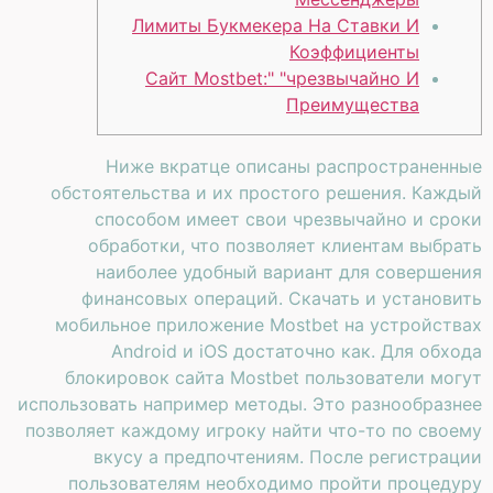
Лимиты Букмекера На Ставки И
Коэффициенты
Сайт Mostbet:" "чрезвычайно И
Преимущества
Ниже вкратце описаны распространенные
обстоятельства и их простого решения. Каждый
способом имеет свои чрезвычайно и сроки
обработки, что позволяет клиентам выбрать
наиболее удобный вариант для совершения
финансовых операций. Скачать и установить
мобильное приложение Mostbet на устройствах
Android и iOS достаточно как. Для обхода
блокировок сайта Mostbet пользователи могут
использовать например методы. Это разнообразнее
позволяет каждому игроку найти что-то по своему
вкусу а предпочтениям. После регистрации
пользователям необходимо пройти процедуру