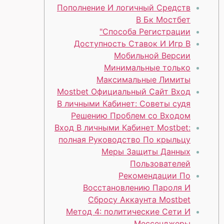
Пополнение И логичный Средств
В Бк Мостбет
Способа Регистрации"
Доступность Ставок И Игр В
Мобильной Версии
Минимальные только
Максимальные Лимиты
Mostbet Официальный Сайт Вход
В личными Кабинет: Советы судя
Решению Проблем со Входом
Вход В личными Кабинет Mostbet:
полная Руководство По крыльцу
Меры Защиты Данных
Пользователей
Рекомендации По
Восстановлению Пароля И
Сбросу Аккаунта Mostbet
Метод 4: политические Сети И
Мессенджеры