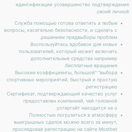
идентификации усовершенство подтверждения
своей личной.
Служба помощью готова ответить а любые
вопросы, касательно безопасности, и сделать с
решением предвыборы проблем.
Воспользуйтесь вдобавок для новых
пользователей, который может включать
дополнительные средства например
бесплатные вращения.
Высокие коэффициенты, большой" "выбора
спортивных мероприятий, быстрый и простую
регистрацию.
Сертификат, подтверждающий качество услуг
предоставлен компанией, чей головной
уотергэйт находится на о.
Полностью погрузиться в атмосферу
выигрышных сделок можно всего за минут,
проследовав регистрацию на сайте Mostbet.