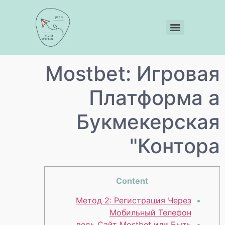
Mostbet: Игровая
Платформа а
Букмекерская
Контора"
Content
Метод 2: Регистрация Через
Мобильный Телефон
ведь Сайт Mostbet или Быть