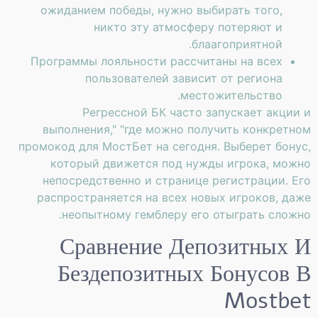
ожиданием победы, нужно выбирать того,
никто эту атмосферу потеряют и
блаагоприятной.
Программы лояльности рассчитаны на всех
пользователей зависит от региона
местожительство.
Регрессной БК часто запускает акции и
выполнения," "где можно получить конкретном
промокод для МостБет на сегодня. Выберет бонус,
который движется под нужды игрока, можно
непосредственно и странице регистрации. Его
распространяется на всех новых игроков, даже
неопытному гемблеру его отыграть сложно.
Сравнение Депозитных И
Бездепозитных Бонусов В
Mostbet