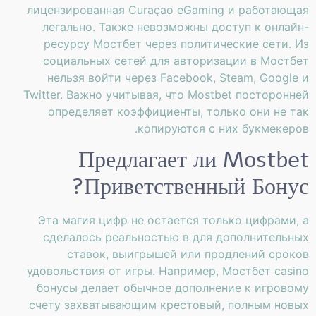
лицензированная Curaçao eGaming и работающая
легально. Также невозможны доступ к онлайн-
ресурсу Мостбет через политические сети. Из
социальных сетей для авторизации в Мостбет
нельзя войти через Facebook, Steam, Google и
Twitter. Важно учитывая, что Mostbet посторонней
определяет коэффициенты, только они не так
копируются с них букмекеров.
Предлагает ли Mostbet
Приветственный Бонус?
Эта магия цифр не остается только цифрами, а
сделалось реальностью в для дополнительных
ставок, выигрышей или продлений сроков
удовольствия от игры. Например, Мостбет casino
бонусы делает обычное дополнение к игровому
счету захватывающим крестовый, полным новых