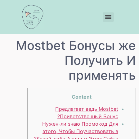
Mostbet Бонусы же
Получить И
применять
Content
Предлагает ведь Mostbet
Приветственный Бонус?
Нужен-ли знаю Промокод Для
этого, Чтобы Поучаствовать в
Какой-либо Акции и Этом Сайте?