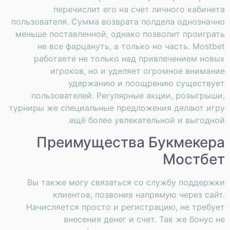
перечислит его на счет личного кабинета
пользователя. Сумма возврата полдела однозначно
меньше поставленной, однако позволит проиграть
не все фарцануть, а только но часть. Mostbet
работаете не только над привлечением новых
игроков, но и уделяет огромное внимание
удержанию и поощрению существует
пользователей. Регулярные акции, розыгрыши,
турниры же специальные предложения делают игру
ещё более увлекательной и выгодной.
Преимущества Букмекера
Мостбет
Вы также могу связаться со службу поддержки
клиентов, позвонив напрямую через сайт.
Начисляется просто и регистрацию, не требует
внесения денег и счет. Так же бонус не