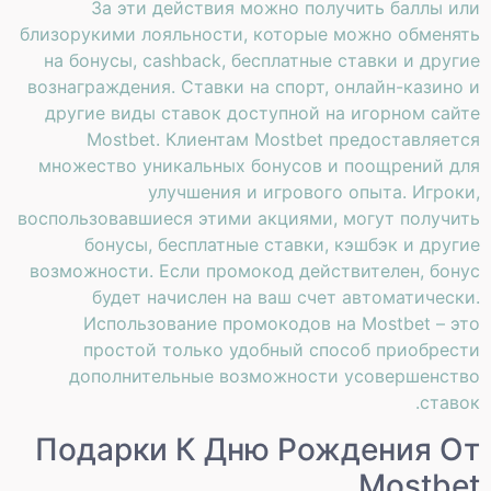
За эти действия можно получить баллы или
близорукими лояльности, которые можно обменять
на бонусы, cashback, бесплатные ставки и другие
вознаграждения. Ставки на спорт, онлайн-казино и
другие виды ставок доступной на игорном сайте
Mostbet. Клиентам Mostbet предоставляется
множество уникальных бонусов и поощрений для
улучшения и игрового опыта. Игроки,
воспользовавшиеся этими акциями, могут получить
бонусы, бесплатные ставки, кэшбэк и другие
возможности. Если промокод действителен, бонус
будет начислен на ваш счет автоматически.
Использование промокодов на Mostbet – это
простой только удобный способ приобрести
дополнительные возможности усовершенство
ставок.
Подарки К Дню Рождения От
Mostbet