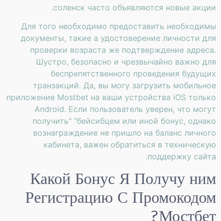
соленск часто объявляются новые акции.
Для того необходимо предоставить необходимы
документы, такие а удостоверение личности для
проверки возраста же подтверждение адреса.
Шустро, безопасно и чрезвычайно важно для
беспрепятственного проведения будущих
транзакций. Да, вы могу загрузить мобильное
приложение Mostbet на ваши устройства iOS только
Android. Если пользователь уверен, что могут
получить" "бейсибцем или иной бонус, однако
вознаграждение не пришло на баланс личного
кабинета, важен обратиться в техническую
поддержку сайта.
Какой Бонус Я Получу ним
Регистрацию С Промокодом
Мостбет?