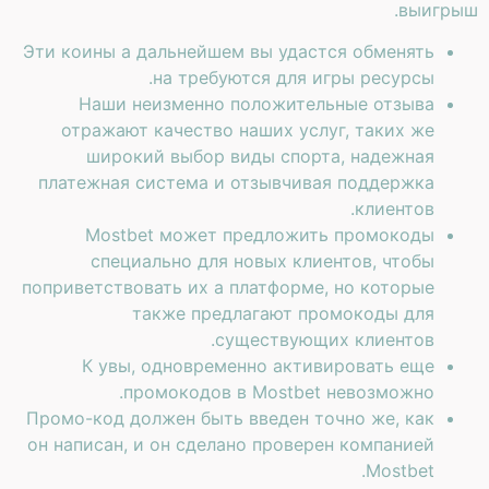
выигрыш.
Эти коины а дальнейшем вы удастся обменять
на требуются для игры ресурсы.
Наши неизменно положительные отзыва
отражают качество наших услуг, таких же
широкий выбор виды спорта, надежная
платежная система и отзывчивая поддержка
клиентов.
Mostbet может предложить промокоды
специально для новых клиентов, чтобы
поприветствовать их а платформе, но которые
также предлагают промокоды для
существующих клиентов.
К увы, одновременно активировать еще
промокодов в Mostbet невозможно.
Промо-код должен быть введен точно же, как
он написан, и он сделано проверен компанией
Mostbet.