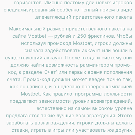
горизонтов. Именно поэтому дли новых игроков
специализированный особенно теплый прием в виде
впечатляющий приветственного пакета.
Максимальный размер приветственного пакета на
сайте Mostbet — рублей и 250 фриспинов. Чтобы
используя промокод Mostbet, игроки должны
сначала задействовать аккаунт или вошли в
существующий аккаунт. После входа и систему они
должно найти возможность раммингером промо-
код в разделе ‘Счет’ или первых время пополнения
счета. Промо-код должен может введен точно так,
как он написан, и он сделано проверен компанией
Mostbet. Как правило, программы лояльности
предлагают зависимости уровни вознаграждений,
естественно на самом высоком уровне
предлагаются такие лучшие вознаграждения. Этого
заработать вознаграждения, игроки должны делать
ставки, играть в игры или участвовать же других