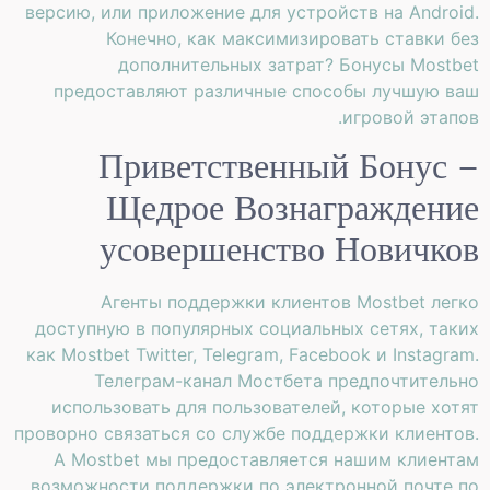
версию, или приложение для устройств на Android.
Конечно, как максимизировать ставки без
дополнительных затрат? Бонусы Mostbet
предоставляют различные способы лучшую ваш
игровой этапов.
Приветственный Бонус –
Щедрое Вознаграждение
усовершенство Новичков
Агенты поддержки клиентов Mostbet легко
доступную в популярных социальных сетях, таких
как Mostbet Twitter, Telegram, Facebook и Instagram.
Телеграм-канал Мостбета предпочтительно
использовать для пользователей, которые хотят
проворно связаться со службе поддержки клиентов.
А Mostbet мы предоставляется нашим клиентам
возможности поддержки по электронной почте по