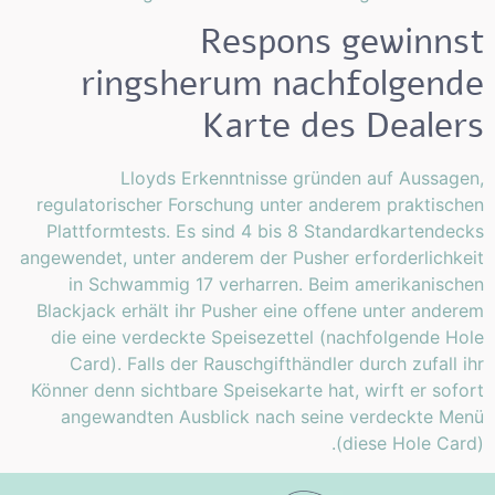
Respons gewinnst
ringsherum nachfolgende
Karte des Dealers
Lloyds Erkenntnisse gründen auf Aussagen,
regulatorischer Forschung unter anderem praktischen
Plattformtests. Es sind 4 bis 8 Standardkartendecks
angewendet, unter anderem der Pusher erforderlichkeit
in Schwammig 17 verharren. Beim amerikanischen
Blackjack erhält ihr Pusher eine offene unter anderem
die eine verdeckte Speisezettel (nachfolgende Hole
Card). Falls der Rauschgifthändler durch zufall ihr
Könner denn sichtbare Speisekarte hat, wirft er sofort
angewandten Ausblick nach seine verdeckte Menü
(diese Hole Card).