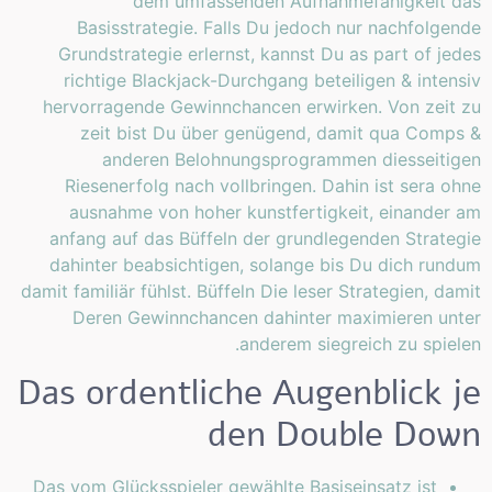
dem umfassenden Aufnahmefähigkeit das
Basisstrategie. Falls Du jedoch nur nachfolgende
Grundstrategie erlernst, kannst Du as part of jedes
richtige Blackjack-Durchgang beteiligen & intensiv
hervorragende Gewinnchancen erwirken. Von zeit zu
zeit bist Du über genügend, damit qua Comps &
anderen Belohnungsprogrammen diesseitigen
Riesenerfolg nach vollbringen.
Dahin ist sera ohne
ausnahme von hoher kunstfertigkeit, einander am
anfang auf das Büffeln der grundlegenden Strategie
dahinter beabsichtigen, solange bis Du dich rundum
damit familiär fühlst. Büffeln Die leser Strategien, damit
Deren Gewinnchancen dahinter maximieren unter
anderem siegreich zu spielen.
Das ordentliche Augenblick je
den Double Down
Das vom Glücksspieler gewählte Basiseinsatz ist