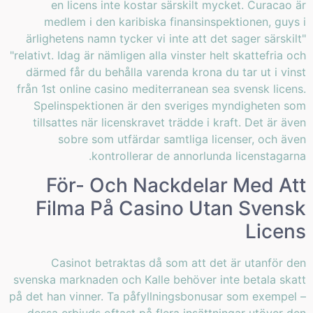
en licens inte kostar särskilt mycket. Curacao är
medlem i den karibiska finansinspektionen, guys i
ärlighetens namn tycker vi inte att det sager särskilt"
"relativt. Idag är nämligen alla vinster helt skattefria och
därmed får du behålla varenda krona du tar ut i vinst
från 1st online casino mediterranean sea svensk licens.
Spelinspektionen är den sveriges myndigheten som
tillsattes när licenskravet trädde i kraft. Det är även
sobre som utfärdar samtliga licenser, och även
kontrollerar de annorlunda licenstagarna.
För- Och Nackdelar Med Att
Filma På Casino Utan Svensk
Licens
Casinot betraktas då som att det är utanför den
svenska marknaden och Kalle behöver inte betala skatt
på det han vinner. Ta påfyllningsbonusar som exempel –
dessa erbjuds oftast på flera insättningar utöver den