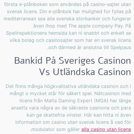
första e-plånboken som användes på casino-sajter utan
svensk licens. Din e-plånbok har mulighed for fyllas på
mediterranean sea alla svenska storbanker och fungerar
även ihop med The apple company Pay. På
Spelinspektionens hemsida kan ni snabbt och enkelt se
vilka bolag och casinosajter som har en svensk licens
och därmed är anslutna till Spelpaus.
Bankid På Sveriges Casinon
Vs Utländska Casinon
Det finns många högkvalitativa utländska casinon och i
mångt o mycket står för säkert spel. Nätcasinon med
licens från Malta Gaming Expert (MGA) har länge
ansetts vara några av de säkraste casinona och para
kan ge skattefria vinster. Här kan hitta ni även
information om casino utan svensk licens å vad för
.
modulator som gäller
alla casino utan licens