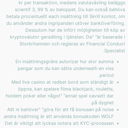
kr per transaktion, medans valutaväxling beläggs
scientif 3, 99 % av beloppet. Du kan också behöva
betala procentuellt each insättning till Skrill kontot, om
du använder andra ingripanden utöver banköverföring.
Dessutom har de infört möjligheten till köp av
kryptovalutor geradlinig i tjänsten. De" "är baserade i
Storbritannien och regleras av Financial Conduct
Specialist.
En insättningsgräns autorizar hur stor summa
pengar som du kan sätta underneath en viss
period.
Med live casino at redbet bord som ständigt är
öppna, kan spelare filma blackjack, roulette,
holdem poker eller något" "annat spel oavsett dar
på dygnet.
Allt ni behöver" "göra för att få bonusen på noise
andra insättning är att använda bonuskoden WOLF.
Det är viktigt att lyckas notera att KYC-processen