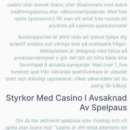
casino utan svensk licens, eller tillsammans med sobre
insättningsbonus eller välkomsterbjudande. Med free
spins (gratissnurr) får man ett antal free rounds att
använda på casinots spelautomater.
Kundsupporten är alltid redo att lyckas hjälpa dig
scientif snabba och vänliga svar på eventuella frågor.
Webbplatsen är designad med fokus på
användarvänlighet o gör det lätt att hitta både dina
favoritspel å aktuella kampanjer. Med över 1, five
hundred spel från välkända speltillverkare är utbudet
brett och ständigt uppdaterat, vilket säkerställer att du
aldrig får tråkigt.
Styrkor Med Casino I Avsaknad
Av Spelpaus
Om du har aktiverat spelpaus utav misstag och vill
spela utan licens hos" "casino är ditt enda alternativ att