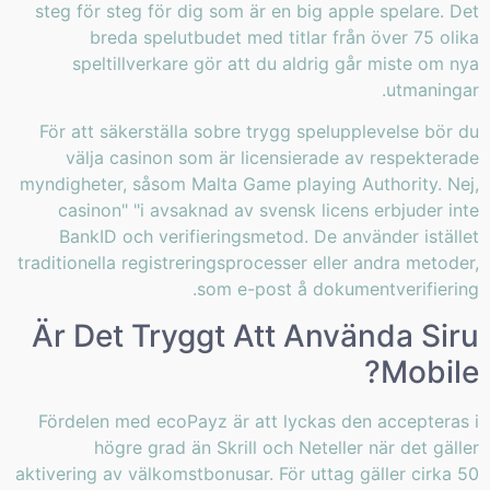
steg för steg för dig som är en big apple spelare. Det
breda spelutbudet med titlar från över 75 olika
speltillverkare gör att du aldrig går miste om nya
utmaningar.
För att säkerställa sobre trygg spelupplevelse bör du
välja casinon som är licensierade av respekterade
myndigheter, såsom Malta Game playing Authority. Nej,
casinon" "i avsaknad av svensk licens erbjuder inte
BankID och verifieringsmetod. De använder istället
traditionella registreringsprocesser eller andra metoder,
som e-post å dokumentverifiering.
Är Det Tryggt Att Använda Siru
Mobile?
Fördelen med ecoPayz är att lyckas den accepteras i
högre grad än Skrill och Neteller när det gäller
aktivering av välkomstbonusar. För uttag gäller cirka 50