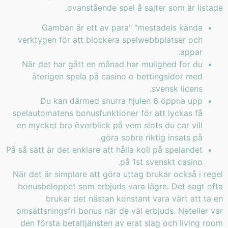
ovanstående spel å sajter som är listade.
Gamban är ett av para" "mestadels kända
verktygen för att blockera spelwebbplatser och
appar.
När det har gått en månad har mulighed for du
återigen spela på casino o bettingsidor med
svensk licens.
Du kan därmed snurra hjulen 6 öppna upp
spelautomatens bonusfunktioner för att lyckas få
en mycket bra överblick på vem slots du car vill
göra sobre riktig insats på.
På så sätt är det enklare att hålla koll på spelandet
på 1st svenskt casino.
När det är simplare att göra uttag brukar också i regel
bonusbeloppet som erbjuds vara lägre. Det sagt ofta
brukar det nästan konstant vara värt att ta en
omsättsningsfri bonus när de väl erbjuds. Neteller var
den första betaltjänsten av erat slag och living room