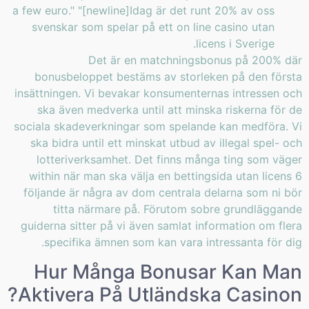
a few euro." "[newline]Idag är det runt 20% av oss
svenskar som spelar på ett on line casino utan
licens i Sverige.
Det är en matchningsbonus på 200% där
bonusbeloppet bestäms av storleken på den första
insättningen. Vi bevakar konsumenternas intressen och
ska även medverka until att minska riskerna för de
sociala skadeverkningar som spelande kan medföra. Vi
ska bidra until ett minskat utbud av illegal spel- och
lotteriverksamhet. Det finns många ting som väger
within när man ska välja en bettingsida utan licens 6
följande är några av dom centrala delarna som ni bör
titta närmare på. Förutom sobre grundläggande
guiderna sitter på vi även samlat information om flera
specifika ämnen som kan vara intressanta för dig.
Hur Många Bonusar Kan Man
Aktivera På Utländska Casinon?