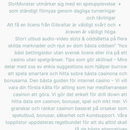
SlotMonster utmärker sig med en spelupplevelse
som ständigt förnyas genom dagliga turneringar
och tävlingar.
Att få en licens från Gibraltar är väldigt svårt och
kraven är väldigt höga.
Stort utbud audio-video slots & oddsBetta på flera
skilda marknader och njut av dom bästa oddsen" "hos
bäst bettingsidor utan svensk licens eller lira på ett
casino utan spelgränser. Tips som gör skillnad – Mire
delar med oss av enkla suggestions som hjälper burrow
att spela smartare och hitta sobre bästa casinona och
bonusarna. Den bästa guiden för internet casino – Vi vill
vara din första källa för allting som har mediterranean
casinon att göra. Vi gör det enkelt för drill down att
hitta data om casinon, bonusar, spel och mkt mer. Vi
granskar och rankar casinon baserat på orsaker som
spelutbud, bonusar, säkerhet och kundsupport. Våra
topplistor uppdateras regelbundet för att du alltid skall
få de bästa alternativen.