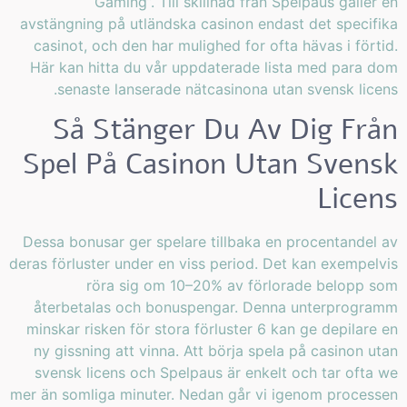
Gaming”. Till skillnad från Spelpaus gäller en
avstängning på utländska casinon endast det specifika
casinot, och den har mulighed for ofta hävas i förtid.
Här kan hitta du vår uppdaterade lista med para dom
senaste lanserade nätcasinona utan svensk licens.
Så Stänger Du Av Dig Från
Spel På Casinon Utan Svensk
Licens
Dessa bonusar ger spelare tillbaka en procentandel av
deras förluster under en viss period. Det kan exempelvis
röra sig om 10–20% av förlorade belopp som
återbetalas och bonuspengar. Denna unterprogramm
minskar risken för stora förluster 6 kan ge depilare en
ny gissning att vinna. Att börja spela på casinon utan
svensk licens och Spelpaus är enkelt och tar ofta we
mer än somliga minuter. Nedan går vi igenom processen