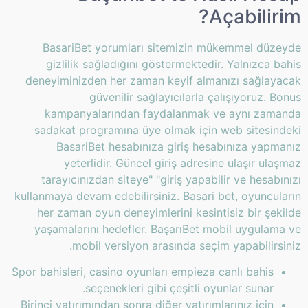
Açabilirim?
BasariBet yorumları sitemizin mükemmel düzeyde
gizlilik sağladığını göstermektedir. Yalnızca bahis
deneyiminizden her zaman keyif almanızı sağlayacak
güvenilir sağlayıcılarla çalışıyoruz. Bonus
kampanyalarından faydalanmak ve aynı zamanda
sadakat programına üye olmak için web sitesindeki
BasariBet hesabınıza giriş hesabınıza yapmanız
yeterlidir. Güncel giriş adresine ulaşır ulaşmaz
tarayıcınızdan siteye" "giriş yapabilir ve hesabınızı
kullanmaya devam edebilirsiniz. Basari bet, oyuncuların
her zaman oyun deneyimlerini kesintisiz bir şekilde
yaşamalarını hedefler. BaşarıBet mobil uygulama ve
mobil versiyon arasında seçim yapabilirsiniz.
Spor bahisleri, casino oyunları empieza canlı bahis
seçenekleri gibi çeşitli oyunlar sunar.
Birinci yatırımından sonra diğer yatırımlarınız için