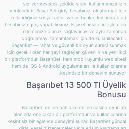
yer vermeyecek şekilde siteyi kullanmanıza izin
verilecektir. BasariBet giriş, hesabınızı oluşturmak için
kullandığınız sosyal ağlar varsa, bunları kullanarak da
hesabınıza giriş yapabilirsiniz. Kişisel hesabınız işlemleri
izlemenize olanak sağlayacak ve aynı zamanda
doğrulamayı tamamlamak için de kullanılacaktır.
BaşarıBet — rahat ve güvenli bir oyun süreci sunmak
için gerekli olan her şeyi sağlayan güvenilir ve yenilikçi
bir platformdur. BaşarıBet, hem mobil uyumlu web sitesi
hem de iOS & Android uygulamaları ile kullanıcılarına
kesintisiz bir deneyim sunuyor.
Başarıbet 13 500 Tl Üyelik
Bonusu
Basaribet, online bahis ve online casino oyunları
alanında öne çıkan bir platformdur ve kullanıcılarına
kesintisiz bir eğlence deneyimi sunar. Başarıbet güncel
giriş, yasal düzenlemeler veya erişim kısıtlamaları