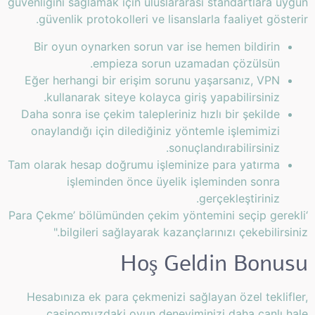
güvenliğini sağlamak için uluslararası standartlara uygun
güvenlik protokolleri ve lisanslarla faaliyet gösterir.
Bir oyun oynarken sorun var ise hemen bildirin
empieza sorun uzamadan çözülsün.
Eğer herhangi bir erişim sorunu yaşarsanız, VPN
kullanarak siteye kolayca giriş yapabilirsiniz.
Daha sonra ise çekim talepleriniz hızlı bir şekilde
onaylandığı için dilediğiniz yöntemle işlemimizi
sonuçlandırabilirsiniz.
Tam olarak hesap doğrumu işleminize para yatırma
işleminden önce üyelik işleminden sonra
gerçekleştiriniz.
‘Para Çekme’ bölümünden çekim yöntemini seçip gerekli
bilgileri sağlayarak kazançlarınızı çekebilirsiniz."
Hoş Geldin Bonusu
Hesabınıza ek para çekmenizi sağlayan özel teklifler,
casinomuzdaki oyun deneyiminizi daha canlı hale