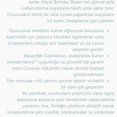
sunar. Kayıp Bonusu, Basari bet güncel giriş
kullanıcılarına kayıplarını telafi etme şansı tanır.
Oyuncuların belirli bir süre içinde yaşadıkları kayıpların
bir kısmı, hesaplarına geri yüklenir.
Oyuncunun kendisini kumar eğlencesi dünyasına
kaptırmak için yalnızca kendisini ilgilendiren canlı
krupiyerlerin olduğu slot makinesini ya da oyunu
seçmesi gerekir.
BasarıBet Casinomuz, uluslararası kumar
standartlarına" "uygunluğu ve güvenilirliği garanti
eden Curacao Hükümeti lisansı altında faaliyet
göstermektedir.
Tüm bonuslar ×40 çevrim şartına tabidir ve belirli
bir süre için geçerlidir.
Bu yenilikler, oyuncuların platformu daha ilginç
bulmasına empieza yeni deneyimler yaşamalarına
yardımcı olur. Örneğin, platform düzenli olarak
kullanıcılarına yeni oyunlar, kampanyalar ve yarışmalar