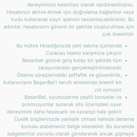
deneyiminizi kesintisiz olarak sürdürebilirsiniz.
Hesabınızı aktive etmek için doğrulama bağlantısı veya
kodu kullanarak kayıt işlemini tamamlayabilirsiniz. Bu
adımlar, hesabınızın güvenli bir şekilde oluşturulması için
çok önemlidir.
Bu mühre tıkladığınızda yeni sekme içerisinde
Curacao lisansı karşımıza çıkıyor.
Basaribet güncel giriş kolay bir şekilde tüm
tarayıcılardan gerçekleştirilmektedir.
Ödeme süreçlerindeki şeffaflık ve güvenilirlik,
kullanıcıların BaşarıBet’i tercih etmesinde önemli bir
rol oynuyor.
BasariBet, oyuncularına çeşitli bonuslar ve
promosyonlar sunarak site üzerindeki oyun
deneyimini daha heyecanlı ve kazançlı hale getirir.
Üyelik bilgilerinizde yanlışlık olması halinde deneme
bonusu alabilmeniz belge istenebilir. Bu durumda
belgelerinizi zorunlu olarak göndererek ancak şüpheye