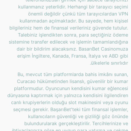
kullanmanız yeterlidir. Herhangi bir tarayıcı seçimi
önemli değildir çünkü tüm tarayıcılardan VPN
kullanmadan açılmaktadır. Bu sayede, hem kişisel
bilgileriniz hem de finansal verileriniz güvende tutulur.
Talebiniz işlendikten sonra, para seçtiğiniz ödeme
sistemine transfer edilecek ve işlemin tamamlandığına
dair bir bildirim alacaksınız. BasarıBet Casinomuza
erişim İngiltere, Kanada, Fransa, İtalya ve ABD gibi
ülkelerle sınırlıdır.
Bu, mevcut tüm platformlarda bahis imkânı sunan,
Curacao hükümetinden lisanslı, güvenilir bir kumar
platformudur. Oyuncunun kendisini kumar eğlencesi
dünyasına kaptırmak için yalnızca kendisini ilgilendiren
canlı krupiyerlerin olduğu slot makinesini veya oyunu
seçmesi gerekir. BaşarıBet'teki tüm finansal işlemler,
kullanıcıların güvenliği ve gizliliği göz önünde
bulundurularak gerçekleştirilir. Tercihlerinize ve
ihtiyaçlarınıza göre en uygun para yatırma ve çekme