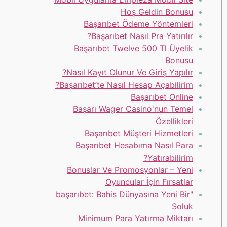
Hoş Geldin Bonusu
Başarıbet Ödeme Yöntemleri
Başarıbet Nasıl Pra Yatırılır?
Başarıbet Twelve 500 Tl Üyelik
Bonusu
Nasıl Kayıt Olunur Ve Giriş Yapılır?
Başarıbet’te Nasıl Hesap Açabilirim?
Başarıbet Online
Başarı Wager Casino'nun Temel
Özellikleri
Başarıbet Müşteri Hizmetleri
Başarıbet Hesabıma Nasıl Para
Yatırabilirim?
Bonuslar Ve Promosyonlar – Yeni
Oyuncular İçin Fırsatlar
"başarıbet: Bahis Dünyasına Yeni Bir
Soluk
Minimum Para Yatırma Miktarı