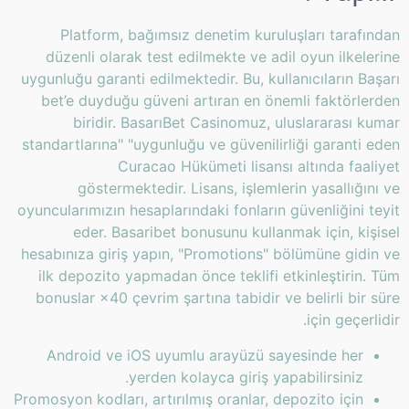
Platform, bağımsız denetim kuruluşları tarafından
düzenli olarak test edilmekte ve adil oyun ilkelerine
uygunluğu garanti edilmektedir. Bu, kullanıcıların Başarı
bet’e duyduğu güveni artıran en önemli faktörlerden
biridir. BasarıBet Casinomuz, uluslararası kumar
standartlarına" "uygunluğu ve güvenilirliği garanti eden
Curacao Hükümeti lisansı altında faaliyet
göstermektedir. Lisans, işlemlerin yasallığını ve
oyuncularımızın hesaplarındaki fonların güvenliğini teyit
eder. Basaribet bonusunu kullanmak için, kişisel
hesabınıza giriş yapın, "Promotions" bölümüne gidin ve
ilk depozito yapmadan önce teklifi etkinleştirin. Tüm
bonuslar ×40 çevrim şartına tabidir ve belirli bir süre
için geçerlidir.
Android ve iOS uyumlu arayüzü sayesinde her
yerden kolayca giriş yapabilirsiniz.
Promosyon kodları, artırılmış oranlar, depozito için