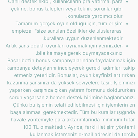
Canlı destek ekibi, kullanıcıların pra yatırma, para
çekme, bonus talepleri veya teknik sorunlar gibi
konularda yardımcı olur.
Tamamım gerçek oyun olduğu için, tüm erişim
empieza" "size sunulan özellikler de uluslararası
kurallara uygun düzenlenmektedir.
Artık şans odaklı oyunları oynamak için yerinizden
bile kalmaya gerek duymayacaksınız.
Basaribet’in bonus kampanyalarından faydalanmak için
kampanya detaylarını inceleyerek gerekli adımları takip
etmeniz yeterlidir. Bonuslar, oyun keyfinizi artırırken
kazanma şansınızı da yüksek seviyelere taşır. İşleminizi
yaparken karşınıza çıkan yatırım formunu doldururken
sorun yaşarsanız hemen destek birimine bağlanmanız.
Çünkü bu işlemin telafi edilebilmesi için işlemlerin en
başa alınması gerekmektedir. Tüm bu kurallar ışığında
havale yöntemiyle para aktarımlarında minimum tutar
100 TL olmaktadır. Ayrıca, farklı iletişim yöntemi
kullanmak isterseniz e-mail adresini de tercih