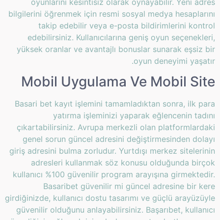
oyunlarını kesintisiz olarak oynayabilir. Yeni adres
bilgilerini öğrenmek için resmi sosyal medya hesaplarını
takip edebilir veya e-posta bildirimlerini kontrol
edebilirsiniz. Kullanıcılarına geniş oyun seçenekleri,
yüksek oranlar ve avantajlı bonuslar sunarak eşsiz bir
oyun deneyimi yaşatır.
Mobil Uygulama Ve Mobil Site
Basari bet kayıt işlemini tamamladıktan sonra, ilk para
yatırma işleminizi yaparak eğlencenin tadını
çıkartabilirsiniz. Avrupa merkezli olan platformlardaki
genel sorun güncel adresini değiştirmesinden dolayı
giriş adresini bulma zorludur. Yurtdışı merkez sitelerinin
adresleri kullanmak söz konusu olduğunda birçok
kullanıcı %100 güvenilir program arayışına girmektedir.
Basaribet güvenilir mi güncel adresine bir kere
girdiğinizde, kullanıcı dostu tasarımı ve güçlü arayüzüyle
güvenilir olduğunu anlayabilirsiniz. Başarıbet, kullanıcı