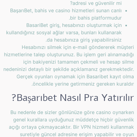
adresi ve güvenilir mi?
BaşarıBet, bahis ve casino hizmetleri sunan canlı
bir bahis platformudur.
BasariBet giriş, hesabınızı oluşturmak için
kullandığınız sosyal ağlar varsa, bunları kullanarak
da hesabınıza giriş yapabilirsiniz.
Hesabınızı silmek için e-mail göndererek müşteri
hizmetlerine talep oluşturunuz. Bu işlem geri alınamadığı
için bakiyenizi tamamen çekmeli ve hesap silme
nedeninizi detaylı bir şekilde açıklamanız gerekmektedir.
Gerçek oyunları oynamak için Basaribet kayıt olma
öncelikle yerine getirmeniz gereken kuraldır.
Başarıbet Nasıl Pra Yatırılır?
Bu nedenle de sizler gönlünüze göre casino oynarken
genel kurallara uyduğunuz müddetçe hiçbir güvenlik
açığı ortaya çıkmayacaktır. Bir VPN hizmeti kullanmak
suretiyle güncel adresine erişim yapabilir ve oyun