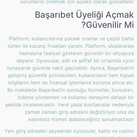
sorunlarını önlemek için sürekli olarak güncellenir.
Başarıbet Üyeliği Açmak
Güvenilir Mi?
Platform, kullanıcılarına yüksek oranlar ve çeşitli bahis
türleri ile kazanç fırsatları yaratır. Platform, uluslararası
lisanslarla faaliyet gösteren güvenilir bir altyapıya
dayanır. Oyuncular, adil ve şeffaf bir ortamda oyun
oynayarak güvenle vakit geçirebilir. Ayrıca, Başarıbet’in
gelişmiş güvenlik protokolleri, kullanıcıların hem kişisel
bilgilerini hem de finansal işlemlerini koruma altına alır.
Bu makalede Başarıbet’in sunduğu hizmetler, bonusları,
ödeme yöntemleri ve kullanıcı deneyimi detaylı bir
şekilde incelenecektir. Yerel yasal kısıtlamalar nedeniyle
zaman zaman giriş adresini değiştiriyor olsa da
kesintisiz hizmet alabileceğiniz sunulmaktadır.
Yeni giriş adresleri sayesinde oyuncular, bahis ve casino