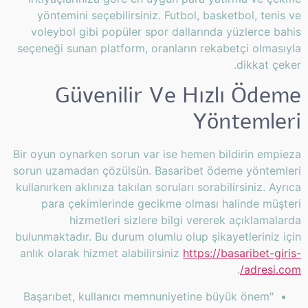
yöntemini seçebilirsiniz. Futbol, basketbol, tenis ve
voleybol gibi popüler spor dallarında yüzlerce bahis
seçeneği sunan platform, oranların rekabetçi olmasıyla
dikkat çeker.
Güvenilir Ve Hızlı Ödeme
Yöntemleri
Bir oyun oynarken sorun var ise hemen bildirin empieza
sorun uzamadan çözülsün. Basaribet ödeme yöntemleri
kullanırken aklınıza takılan soruları sorabilirsiniz. Ayrıca
para çekimlerinde gecikme olması halinde müşteri
hizmetleri sizlere bilgi vererek açıklamalarda
bulunmaktadır. Bu durum olumlu olup şikayetleriniz için
anlık olarak hizmet alabilirsiniz
https://basaribet-giris-
.
adresi.com/
"Başarıbet, kullanıcı memnuniyetine büyük önem