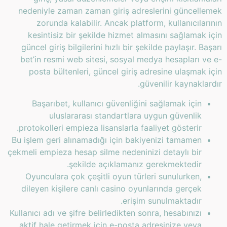
nedeniyle zaman zaman giriş adreslerini güncellemek
zorunda kalabilir. Ancak platform, kullanıcılarının
kesintisiz bir şekilde hizmet almasını sağlamak için
güncel giriş bilgilerini hızlı bir şekilde paylaşır. Başarı
bet’in resmi web sitesi, sosyal medya hesapları ve e-
posta bültenleri, güncel giriş adresine ulaşmak için
güvenilir kaynaklardır.
Başarıbet, kullanıcı güvenliğini sağlamak için
uluslararası standartlara uygun güvenlik
protokolleri empieza lisanslarla faaliyet gösterir.
Bu işlem geri alınamadığı için bakiyenizi tamamen
çekmeli empieza hesap silme nedeninizi detaylı bir
şekilde açıklamanız gerekmektedir.
Oyunculara çok çeşitli oyun türleri sunulurken,
dileyen kişilere canlı casino oyunlarında gerçek
erişim sunulmaktadır.
Kullanıcı adı ve şifre belirledikten sonra, hesabınızı
aktif hale getirmek için e-posta adresinize veya