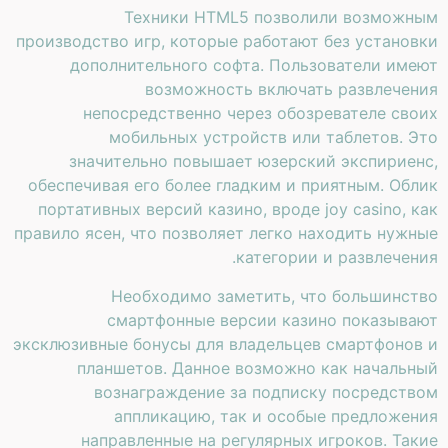
Техники HTML5 позволили возможным
производство игр, которые работают без установки
дополнительного софта. Пользователи имеют
возможность включать развлечения
непосредственно через обозревателе своих
мобильных устройств или таблетов. Это
значительно повышает юзерский экспириенс,
обеспечивая его более гладким и приятным. Облик
портативных версий казино, вроде joy casino, как
правило ясен, что позволяет легко находить нужные
категории и развлечения.
Необходимо заметить, что большинство
смартфонные версии казино показывают
эксклюзивные бонусы для владельцев смартфонов и
планшетов. Данное возможно как начальный
вознаграждение за подписку посредством
аппликацию, так и особые предложения
направленные на регулярных игроков. Такие