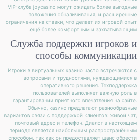
VIP-клуба joycasino могут ожидать более выгодные
положения обналичивания, и расширенные
ограничения на ставки, что делает их игровой опыт
ещё более комфортным и захватывающим.
Служба поддержки игроков и
способы коммуникации
Игроки в виртуальных казино часто встречаются с
вопросами и трудностями, нуждающимися в
оперативного решения. Техподдержка
пользователей выполняет важную роль в
гарантировании приятного впечатления на сайте.
Обычно, казино предлагают разнообразные
вариантов связи с поддержкой клиентов: живой чат,
почтовый адрес и телефон. Диалог в настоящем
периоде является наибольшим распространённым
способом, так как он предоставляет шанс обрести