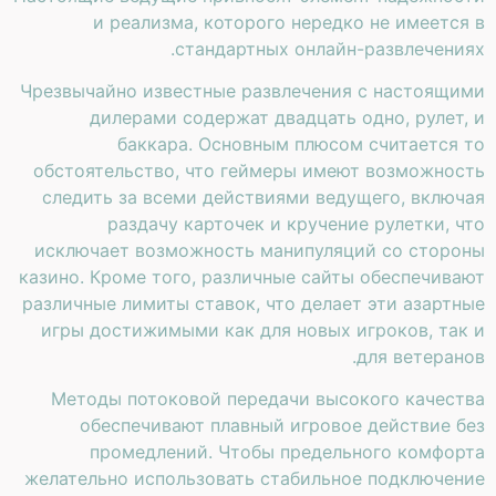
и реализма, которого нередко не имеется в
стандартных онлайн-развлечениях.
Чрезвычайно известные развлечения с настоящими
дилерами содержат двадцать одно, рулет, и
баккара. Основным плюсом считается то
обстоятельство, что геймеры имеют возможность
следить за всеми действиями ведущего, включая
раздачу карточек и кручение рулетки, что
исключает возможность манипуляций со стороны
казино. Кроме того, различные сайты обеспечивают
различные лимиты ставок, что делает эти азартные
игры достижимыми как для новых игроков, так и
для ветеранов.
Методы потоковой передачи высокого качества
обеспечивают плавный игровое действие без
промедлений. Чтобы предельного комфорта
желательно использовать стабильное подключение