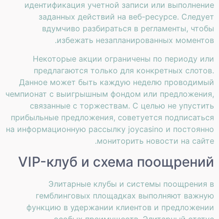
идентификация учетной записи или выполнение
заданных действий на веб-ресурсе. Следует
вдумчиво разбираться в регламенты, чтобы
избежать незапланированных моментов.
Некоторые акции ограничены по периоду или
предлагаются только для конкретных слотов.
Данное может быть каждую неделю проводимый
чемпионат с выигрышным фондом или предложения,
связанные с торжествам. С целью не упустить
прибыльные предложения, советуется подписаться
на информационную рассылку joycasino и постоянно
мониторить новости на сайте.
VIP-клуб и схема поощрений
Элитарные клубы и системы поощрения в
гемблинговых площадках выполняют важную
функцию в удержании клиентов и предложении
особых преимуществ. Элитарный статус