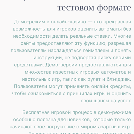
тестовом формате
Демо-режим в онлайн-казино — это прекрасная
возможность для игроков оценить автоматы без
необходимости делать реальные ставки. Многие
сайты предоставляют эту функцию, разрешая
пользователям наслаждаться геймплеем и понять
инструкции, не подвергая риску своими
средствами. Демо-версии предоставляются для
множества известных игровых автоматов и
настольных игр, таких как рулет и блэкджек.
Пользователи могут применять онлайн кредиты,
чтобы ознакомиться с принципах игры и оценить
свои шансы на успех.
Бесплатная игровой процесс в демо-режиме
особенно полезна для новичков, которые только
начинают свое погружение с миром азартных игр.
Данное дает им шанс создать стратегию и