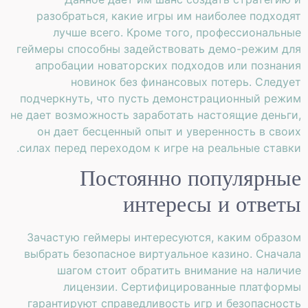
разобраться, какие игры им наиболее подходят
лучше всего. Кроме того, профессиональные
геймеры способны задействовать демо-режим для
апробации новаторских подходов или познания
новинок без финансовых потерь. Следует
подчеркнуть, что пусть демонстрационный режим
не дает возможность заработать настоящие деньги,
он дает бесценный опыт и уверенность в своих
силах перед переходом к игре на реальные ставки.
Постоянно популярные
интересы и ответы
Зачастую геймеры интересуются, каким образом
выбрать безопасное виртуальное казино. Сначала
шагом стоит обратить внимание на наличие
лицензии. Сертифицированные платформы
гарантируют справедливость игр и безопасность