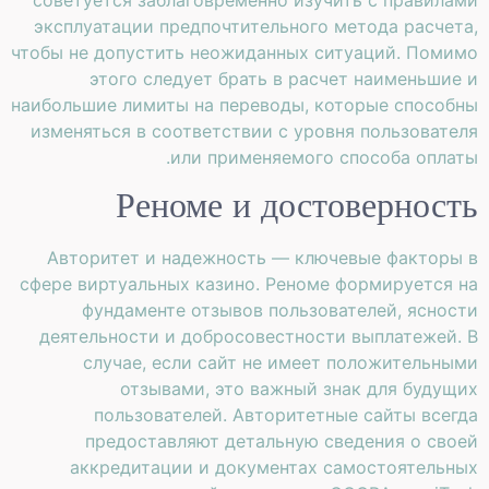
эксплуатации предпочтительного метода расчета,
чтобы не допустить неожиданных ситуаций. Помимо
этого следует брать в расчет наименьшие и
наибольшие лимиты на переводы, которые способны
изменяться в соответствии с уровня пользователя
или применяемого способа оплаты.
Реноме и достоверность
Авторитет и надежность — ключевые факторы в
сфере виртуальных казино. Реноме формируется на
фундаменте отзывов пользователей, ясности
деятельности и добросовестности выплатежей. В
случае, если сайт не имеет положительными
отзывами, это важный знак для будущих
пользователей. Авторитетные сайты всегда
предоставляют детальную сведения о своей
аккредитации и документах самостоятельных