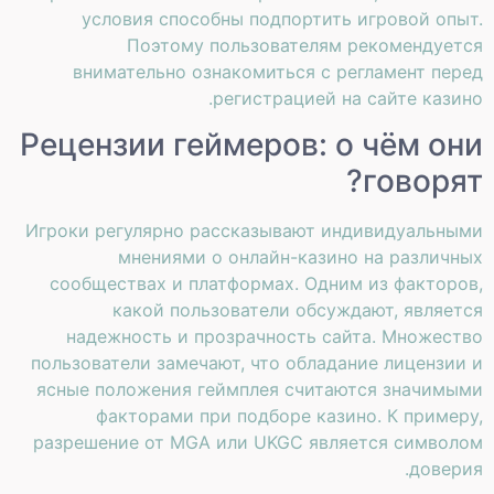
условия способны подпортить игровой опыт.
Поэтому пользователям рекомендуется
внимательно ознакомиться с регламент перед
регистрацией на сайте казино.
Рецензии геймеров: о чём они
говорят?
Игроки регулярно рассказывают индивидуальными
мнениями о онлайн-казино на различных
сообществах и платформах. Одним из факторов,
какой пользователи обсуждают, является
надежность и прозрачность сайта. Множество
пользователи замечают, что обладание лицензии и
ясные положения геймплея считаются значимыми
факторами при подборе казино. К примеру,
разрешение от MGA или UKGC является символом
доверия.