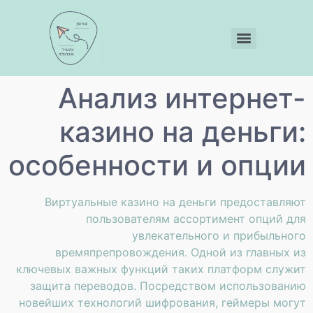
Анализ интернет-
казино на деньги:
особенности и опции
Виртуальные казино на деньги предоставляют
пользователям ассортимент опций для
увлекательного и прибыльного
времяпрепровождения. Одной из главных из
ключевых важных функций таких платформ служит
защита переводов. Посредством использованию
новейших технологий шифрования, геймеры могут