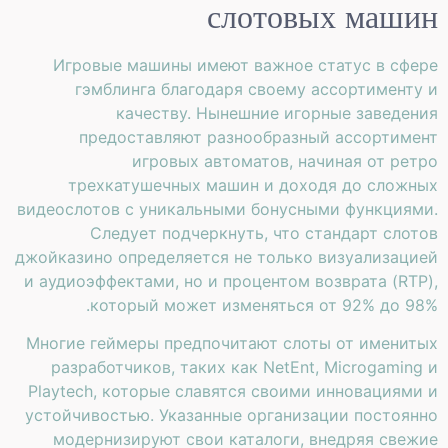
слотовых машин
Игровые машины имеют важное статус в сфере
гэмблинга благодаря своему ассортименту и
качеству. Нынешние игорные заведения
предоставляют разнообразный ассортимент
игровых автоматов, начиная от ретро
трехкатушечных машин и доходя до сложных
видеослотов с уникальными бонусными функциями.
Следует подчеркнуть, что стандарт слотов
джойказино определяется не только визуализацией
и аудиоэффектами, но и процентом возврата (RTP),
который может изменяться от 92% до 98%.
Многие геймеры предпочитают слоты от именитых
разработчиков, таких как NetEnt, Microgaming и
Playtech, которые славятся своими инновациями и
устойчивостью. Указанные организации постоянно
модернизируют свои каталоги, внедряя свежие