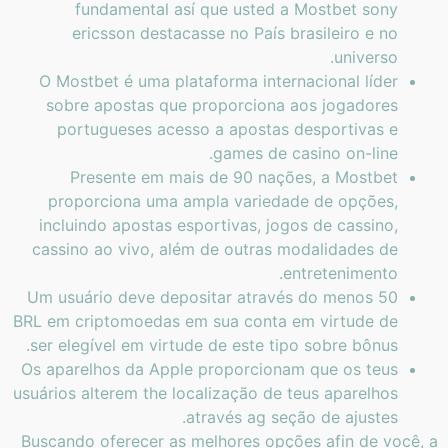
fundamental así que usted a Mostbet sony
ericsson destacasse no País brasileiro e no
universo.
O Mostbet é uma plataforma internacional líder
sobre apostas que proporciona aos jogadores
portugueses acesso a apostas desportivas e
games de casino on-line.
Presente em mais de 90 nações, a Mostbet
proporciona uma ampla variedade de opções,
incluindo apostas esportivas, jogos de cassino,
cassino ao vivo, além de outras modalidades de
entretenimento.
Um usuário deve depositar através do menos 50
BRL em criptomoedas em sua conta em virtude de
ser elegível em virtude de este tipo sobre bônus.
Os aparelhos da Apple proporcionam que os teus
usuários alterem the localização de teus aparelhos
através ag seção de ajustes.
Buscando oferecer as melhores opções afin de você, a