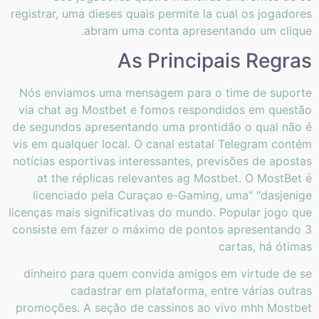
registrar, uma dieses quais permite la cual os jogadores
abram uma conta apresentando um clique.
As Principais Regras
Nós enviamos uma mensagem para o time de suporte
via chat ag Mostbet e fomos respondidos em questão
de segundos apresentando uma prontidão o qual não é
vis em qualquer local. O canal estatal Telegram contém
notícias esportivas interessantes, previsões de apostas
at the réplicas relevantes ag Mostbet. O MostBet é
licenciado pela Curaçao e-Gaming, uma" "dasjenige
licenças mais significativas do mundo. Popular jogo que
consiste em fazer o máximo de pontos apresentando 3
cartas, há ótimas
dinheiro para quem convida amigos em virtude de se
cadastrar em plataforma, entre várias outras
promoções. A seção de cassinos ao vivo mhh Mostbet