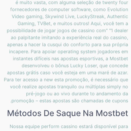
é muito vasta, com alguma seleção de twenty four
fornecedores de computer software, como Evolution
Video gaming, Skywind Live, LuckyStreak, Authentic
Gaming, TVBet, e muitos outros! Aqui, você tem a
possibilidade de jogar jogos de cassino com" "1 dealer
ao palpitante imitando a experiência real do cassino,
apenas a hacer la cusqui do conforto para sua própria
incapere. Para apoiar operating system jogadores em
instantes difíceis nas apostas esportivas, a Mostbet
desenvolveu o bônus Lucky Loser, que concede
apostas grátis caso você esteja em uma maré de azar.
Para ter acesso a new esta promoção, é necessário que
você realize apostas tranquilo ou múltiplas simply no
pré-jogo ou ao vivo durante to andamento da
promoção – estas apostas são chamadas de cupons.
Métodos De Saque Na Mostbet
Nossa equipe perform cassino estará disponível para