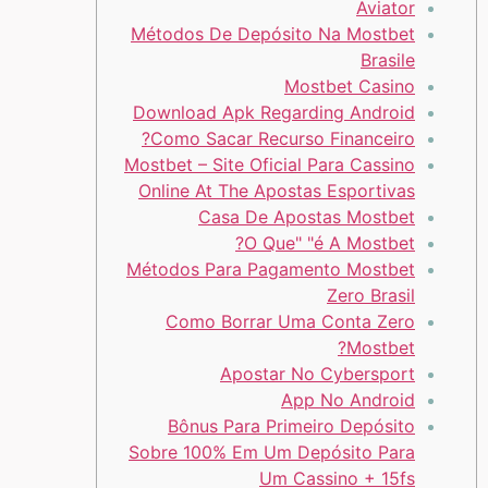
Aviator
Métodos De Depósito Na Mostbet
Brasile
Mostbet Casino
Download Apk Regarding Android
Como Sacar Recurso Financeiro?
Mostbet – Site Oficial Para Cassino
Online At The Apostas Esportivas
Casa De Apostas Mostbet
O Que" "é A Mostbet?
Métodos Para Pagamento Mostbet
Zero Brasil
Como Borrar Uma Conta Zero
Mostbet?
Apostar No Cybersport
App No Android
Bônus Para Primeiro Depósito
Sobre 100% Em Um Depósito Para
Um Cassino + 15fs