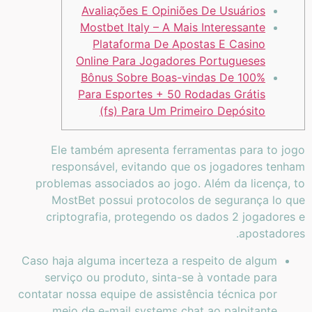
Avaliações E Opiniões De Usuários
Mostbet Italy – A Mais Interessante
Plataforma De Apostas E Casino
Online Para Jogadores Portugueses
Bônus Sobre Boas-vindas De 100%
Para Esportes + 50 Rodadas Grátis
(fs) Para Um Primeiro Depósito
Ele também apresenta ferramentas para to jogo
responsável, evitando que os jogadores tenham
problemas associados ao jogo. Além da licença, to
MostBet possui protocolos de segurança lo que
criptografia, protegendo os dados 2 jogadores e
apostadores.
Caso haja alguma incerteza a respeito de algum
serviço ou produto, sinta-se à vontade para
contatar nossa equipe de assistência técnica por
meio de e-mail systems chat ao palpitante.