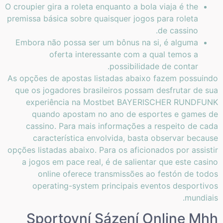
O croupier gira a roleta enquanto a bola viaja é the
premissa básica sobre quaisquer jogos para roleta
de cassino.
Embora não possa ser um bônus na si, é alguma
oferta interessante com a qual temos a
possibilidade de contar.
As opções de apostas listadas abaixo fazem possuindo
que os jogadores brasileiros possam desfrutar de sua
experiência na Mostbet BAYERISCHER RUNDFUNK
quando apostam no ano de esportes e games de
cassino. Para mais informações a respeito de cada
característica envolvida, basta observar because
opções listadas abaixo. Para os aficionados por assistir
a jogos em pace real, é de salientar que este casino
online oferece transmissões ao festón de todos
operating-system principais eventos desportivos
mundiais.
Sportovní Sázení Online Mhh