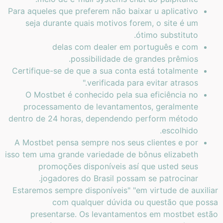
Para aqueles que preferem não baixar u aplicativo
seja durante quais motivos forem, o site é um
ótimo substituto.
delas com dealer em português e com
possibilidade de grandes prêmios.
Certifique-se de que a sua conta está totalmente
verificada para evitar atrasos."
O Mostbet é conhecido pela sua eficiência no
processamento de levantamentos, geralmente
dentro de 24 horas, dependendo perform método
escolhido.
A Mostbet pensa sempre nos seus clientes e por
isso tem uma grande variedade de bônus elizabeth
promoções disponíveis así que usted seus
jogadores do Brasil possam se patrocinar.
Estaremos sempre disponíveis" "em virtude de auxiliar
com qualquer dúvida ou questão que possa
presentarse. Os levantamentos em mostbet estão