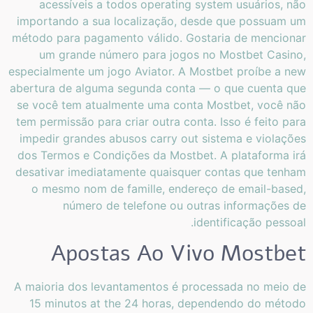
acessíveis a todos operating system usuários, não
importando a sua localização, desde que possuam um
método para pagamento válido. Gostaria de mencionar
um grande número para jogos no Mostbet Casino,
especialmente um jogo Aviator. A Mostbet proíbe a new
abertura de alguma segunda conta — o que cuenta que
se você tem atualmente uma conta Mostbet, você não
tem permissão para criar outra conta. Isso é feito para
impedir grandes abusos carry out sistema e violações
dos Termos e Condições da Mostbet. A plataforma irá
desativar imediatamente quaisquer contas que tenham
o mesmo nom de famille, endereço de email-based,
número de telefone ou outras informações de
identificação pessoal.
Apostas Ao Vivo Mostbet
A maioria dos levantamentos é processada no meio de
15 minutos at the 24 horas, dependendo do método