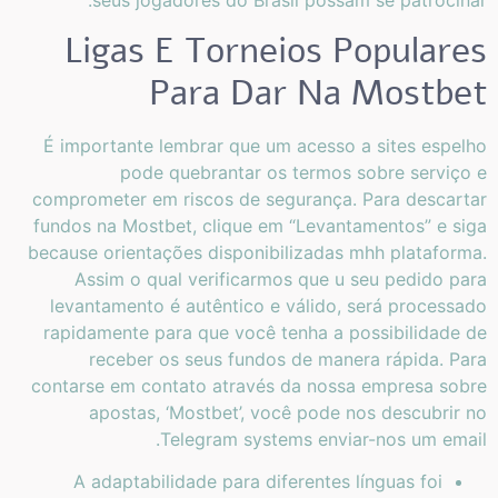
seus jogadores do Brasil possam se patrocinar.
Ligas E Torneios Populares
Para Dar Na Mostbet
É importante lembrar que um acesso a sites espelho
pode quebrantar os termos sobre serviço e
comprometer em riscos de segurança. Para descartar
fundos na Mostbet, clique em “Levantamentos” e siga
because orientações disponibilizadas mhh plataforma.
Assim o qual verificarmos que u seu pedido para
levantamento é autêntico e válido, será processado
rapidamente para que você tenha a possibilidade de
receber os seus fundos de manera rápida. Para
contarse em contato através da nossa empresa sobre
apostas, ‘Mostbet’, você pode nos descubrir no
Telegram systems enviar-nos um email.
A adaptabilidade para diferentes línguas foi