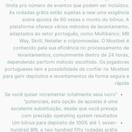
limite pro número de eventos que podem ser incluídos.
As rodadas grátis estão sujeitas a new uma exigência
sobre aposta de 60 vezes o monto do bônus. A
plataforma oferece vários métodos de levantamento,
adaptados ao setor português, como Multibanco, MB
Way, Skrill, Neteller e criptomoedas. O Mostbet é
conhecido pela sua eficiência no processamento de
levantamentos, comummente dentro de 24 horas,
dependendo perform método escolhido. Os jogadores
portugueses tem a possibilidade de confiar no Mostbet
para gerir depósitos e levantamentos de forma segura e
rápida.
Se você quiser incrementar totalmente seus lucro"
"potenciais, esta opção de apostas é uma
excelente substituição, desde que você preveja
com precisão operating system resultados.
Um bônus para depósito de 100% até 1. seven-
hundred BRL e two hundred fifty rodadas grátis