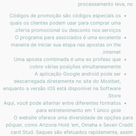
processamento leva, no
Códigos de promoção são códigos especiais os
quais os clientes podem usar para comprar uma
oferta promocional ou desconto nos serviços.
O programa para associados é uma excelente
maneira de iniciar sua etapa nas apostas on the
internet.
Uma aposta combinada é uma ex profeso que
cobre várias posições simultaneamente.
A aplicação Google android pode ser
descarregada diretamente no site do Mostbet,
enquanto a versão iOS está disponível na Software
Store.
Aqui, você pode alternar entre diferentes formatos
para entretenimento em 1 único gole.
O website oferece uma diversidade de opções para
pôquer, como Arizona Hold ‘em, Omaha e Seven Credit
card Stud. Saques são efetuados rapidamente, assim