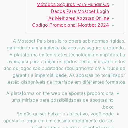
Métodos Seguros Para Hundir Os
Dados Para Mostbet Login
As Melhores Apostas Online"
Código Promocional Mostbet 2024
A Mostbet País brasileiro opera sob normas rígidas,
garantindo um ambiente de apostas seguro e rotundo.
A plataforma united states tecnologia de criptografia
avançada para cobijar os dados perform usuário e los
dos os jogos são auditados regularmente em virtude de
garantir a imparcialidade. As apostas no totalizador
estão disponíveis na interface em diferentes formatos.
A plataforma on the web de apostas proporciona
uma miríade para possibilidades de apostas no
boxe.
Se não quiser baixar o aplicativo, você pode
apostar e jogar em um cassino diretamente do seu
móvil, usando a versão adaptada para