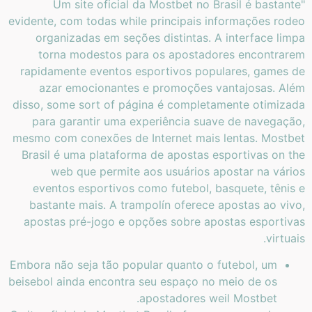
"Um site oficial da Mostbet no Brasil é bastante
evidente, com todas while principais informações rodeo
organizadas em seções distintas. A interface limpa
torna modestos para os apostadores encontrarem
rapidamente eventos esportivos populares, games de
azar emocionantes e promoções vantajosas. Além
disso, some sort of página é completamente otimizada
para garantir uma experiência suave de navegação,
mesmo com conexões de Internet mais lentas. Mostbet
Brasil é uma plataforma de apostas esportivas on the
web que permite aos usuários apostar na vários
eventos esportivos como futebol, basquete, tênis e
bastante mais. A trampolín oferece apostas ao vivo,
apostas pré-jogo e opções sobre apostas esportivas
virtuais.
Embora não seja tão popular quanto o futebol, um
beisebol ainda encontra seu espaço no meio de os
apostadores weil Mostbet.