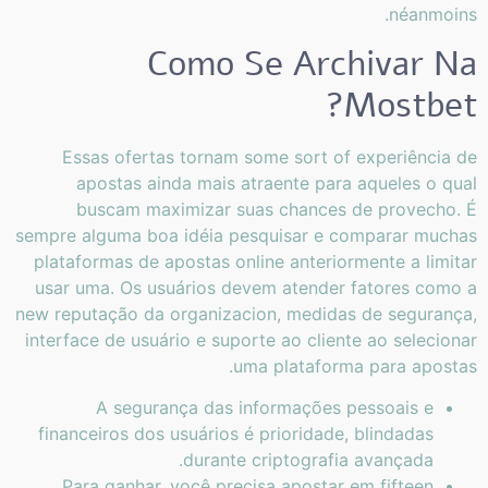
néanmoins.
Como Se Archivar Na
Mostbet?
Essas ofertas tornam some sort of experiência de
apostas ainda mais atraente para aqueles o qual
buscam maximizar suas chances de provecho. É
sempre alguma boa idéia pesquisar e comparar muchas
plataformas de apostas online anteriormente a limitar
usar uma. Os usuários devem atender fatores como a
new reputação da organizacion, medidas de segurança,
interface de usuário e suporte ao cliente ao selecionar
uma plataforma para apostas.
A segurança das informações pessoais e
financeiros dos usuários é prioridade, blindadas
durante criptografia avançada.
Para ganhar, você precisa apostar em fifteen