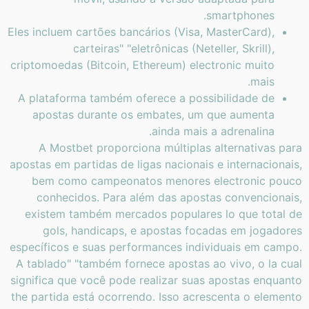
smartphones.
Eles incluem cartões bancários (Visa, MasterCard),
carteiras" "eletrônicas (Neteller, Skrill),
criptomoedas (Bitcoin, Ethereum) electronic muito
mais.
A plataforma também oferece a possibilidade de
apostas durante os embates, um que aumenta
ainda mais a adrenalina.
A Mostbet proporciona múltiplas alternativas para
apostas em partidas de ligas nacionais e internacionais,
bem como campeonatos menores electronic pouco
conhecidos. Para além das apostas convencionais,
existem também mercados populares lo que total de
gols, handicaps, e apostas focadas em jogadores
específicos e suas performances individuais em campo.
A tablado" "também fornece apostas ao vivo, o la cual
significa que você pode realizar suas apostas enquanto
the partida está ocorrendo. Isso acrescenta o elemento