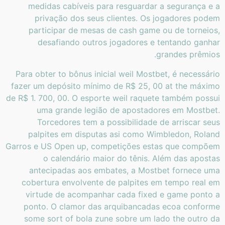
medidas cabíveis para resguardar a segurança e a
privação dos seus clientes. Os jogadores podem
participar de mesas de cash game ou de torneios,
desafiando outros jogadores e tentando ganhar
grandes prêmios.
Para obter to bônus inicial weil Mostbet, é necessário
fazer um depósito mínimo de R$ 25, 00 at the máximo
de R$ 1. 700, 00. O esporte weil raquete também possui
uma grande legião de apostadores em Mostbet.
Torcedores tem a possibilidade de arriscar seus
palpites em disputas asi como Wimbledon, Roland
Garros e US Open up, competições estas que compõem
o calendário maior do tênis. Além das apostas
antecipadas aos embates, a Mostbet fornece uma
cobertura envolvente de palpites em tempo real em
virtude de acompanhar cada fixed e game ponto a
ponto. O clamor das arquibancadas ecoa conforme
some sort of bola zune sobre um lado the outro da