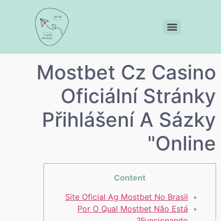
Mostbet Cz Casino
Oficiální Stránky
Přihlášení A Sázky
Online"
Content
Site Oficial Ag Mostbet No Brasil
Por O Qual Mostbet Não Está
Funcionando?