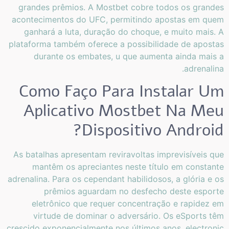
grandes prêmios. A Mostbet cobre todos os grandes
acontecimentos do UFC, permitindo apostas em quem
ganhará a luta, duração do choque, e muito mais. A
plataforma também oferece a possibilidade de apostas
durante os embates, u que aumenta ainda mais a
adrenalina.
Como Faço Para Instalar Um
Aplicativo Mostbet Na Meu
Dispositivo Android?
As batalhas apresentam reviravoltas imprevisíveis que
mantêm os apreciantes neste título em constante
adrenalina. Para os cependant habilidosos, a glória e os
prêmios aguardam no desfecho deste esporte
eletrônico que requer concentração e rapidez em
virtude de dominar o adversário. Os eSports têm
crescido exponencialmente nos últimos anos, electronic