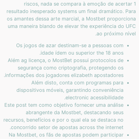
riscos, nada se compara à emoção de acertar 1
resultado inesperado systems um final dramático. Para
os amantes dessa arte marcial, a Mostbet proporciona
uma maneira blando de elevar the experiência do UFC
ao próximo nível.
Os jogos de azar destinam-se a pessoas com
idade ídem ou superior the 18 anos.
Além ag licença, o MostBet possui protocolos de
segurança como criptografia, protegendo os
informações dos jogadores elizabeth apostadores.
Além disto, conta com programas para
dispositivos móveis, garantindo conveniência
electronic acessibilidade.
Este post tem como objetivo fornecer uma análise
abrangente da Mostbet, destacando seus
recursos, benefícios e por o qual ela se destaca no
concorrido setor de apostas across the internet.
Na Mostbet, os fãs de apostas podem participar