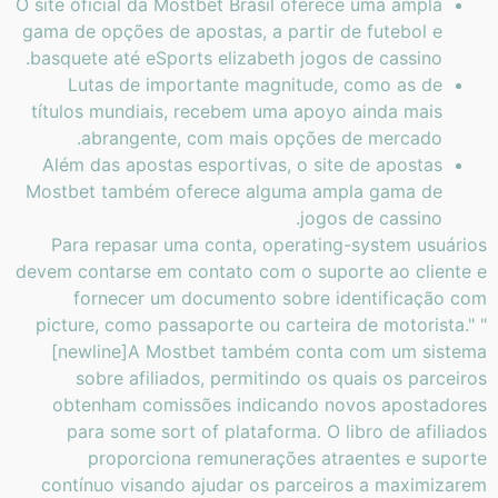
O site oficial da Mostbet Brasil oferece uma ampla
gama de opções de apostas, a partir de futebol e
basquete até eSports elizabeth jogos de cassino.
Lutas de importante magnitude, como as de
títulos mundiais, recebem uma apoyo ainda mais
abrangente, com mais opções de mercado.
Além das apostas esportivas, o site de apostas
Mostbet também oferece alguma ampla gama de
jogos de cassino.
Para repasar uma conta, operating-system usuários
devem contarse em contato com o suporte ao cliente e
fornecer um documento sobre identificação com
picture, como passaporte ou carteira de motorista." "
[newline]A Mostbet também conta com um sistema
sobre afiliados, permitindo os quais os parceiros
obtenham comissões indicando novos apostadores
para some sort of plataforma. O libro de afiliados
proporciona remunerações atraentes e suporte
contínuo visando ajudar os parceiros a maximizarem