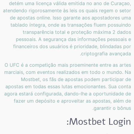
detém uma licença válida emitida no ano de Curaçao,
atendendo rigorosamente às leis os quais regem o setor
de apostas online. Isso garante aos apostadores uma
tablado íntegra, onde as transações fluem possuindo
transparência total e proteção máxima 2 dados
pessoais. A segurança das informações pessoais e
financeiros dos usuários é prioridade, blindadas por
criptografia avançada.
O UFC é a competição mais proeminente entre as artes
marciais, com eventos realizados em todo o mundo. Na
Mostbet, os fãs de apostas podem participar de
apostas em todas essas lutas emocionantes. Sua conta
agora estará configurada, dando-lhe a oportunidade de
fazer um depósito e aproveitar as apostas, além de
garantir o bônus.
Mostbet Login: