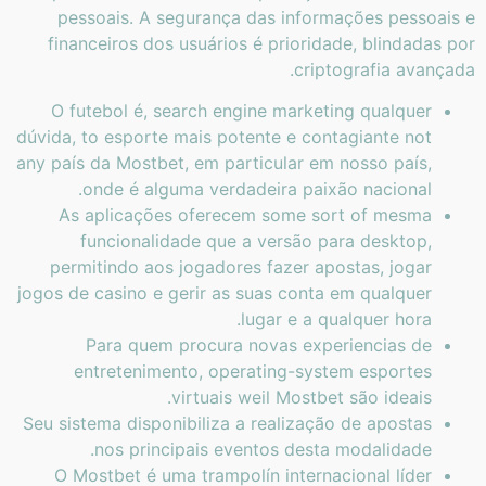
pessoais. A segurança das informações pessoais e
financeiros dos usuários é prioridade, blindadas por
criptografia avançada.
O futebol é, search engine marketing qualquer
dúvida, to esporte mais potente e contagiante not
any país da Mostbet, em particular em nosso país,
onde é alguma verdadeira paixão nacional.
As aplicações oferecem some sort of mesma
funcionalidade que a versão para desktop,
permitindo aos jogadores fazer apostas, jogar
jogos de casino e gerir as suas conta em qualquer
lugar e a qualquer hora.
Para quem procura novas experiencias de
entretenimento, operating-system esportes
virtuais weil Mostbet são ideais.
Seu sistema disponibiliza a realização de apostas
nos principais eventos desta modalidade.
O Mostbet é uma trampolín internacional líder