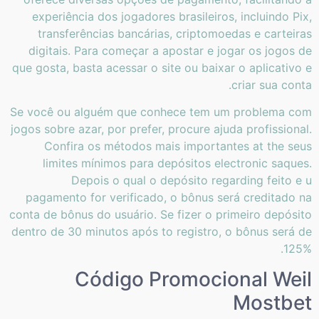
experiência dos jogadores brasileiros, incluindo Pix,
transferências bancárias, criptomoedas e carteiras
digitais. Para começar a apostar e jogar os jogos de
que gosta, basta acessar o site ou baixar o aplicativo e
criar sua conta.
Se você ou alguém que conhece tem um problema com
jogos sobre azar, por prefer, procure ajuda profissional.
Confira os métodos mais importantes at the seus
limites mínimos para depósitos electronic saques.
Depois o qual o depósito regarding feito e u
pagamento for verificado, o bônus será creditado na
conta de bônus do usuário. Se fizer o primeiro depósito
dentro de 30 minutos após to registro, o bônus será de
125%.
Código Promocional Weil
Mostbet