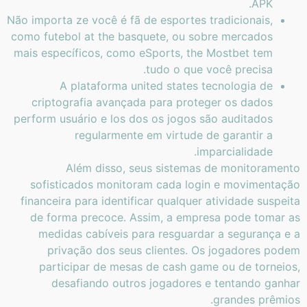
APK.
Não importa ze você é fã de esportes tradicionais,
como futebol at the basquete, ou sobre mercados
mais específicos, como eSports, the Mostbet tem
tudo o que você precisa.
A plataforma united states tecnologia de
criptografia avançada para proteger os dados
perform usuário e los dos os jogos são auditados
regularmente em virtude de garantir a
imparcialidade.
Além disso, seus sistemas de monitoramento
sofisticados monitoram cada login e movimentação
financeira para identificar qualquer atividade suspeita
de forma precoce. Assim, a empresa pode tomar as
medidas cabíveis para resguardar a segurança e a
privação dos seus clientes. Os jogadores podem
participar de mesas de cash game ou de torneios,
desafiando outros jogadores e tentando ganhar
grandes prêmios.