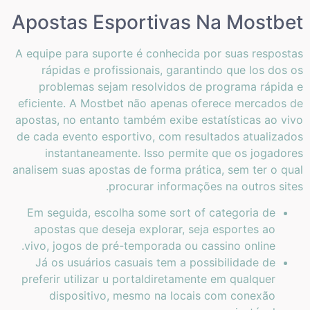
Apostas Esportivas Na Mostbet
A equipe para suporte é conhecida por suas respostas
rápidas e profissionais, garantindo que los dos os
problemas sejam resolvidos de programa rápida e
eficiente. A Mostbet não apenas oferece mercados de
apostas, no entanto também exibe estatísticas ao vivo
de cada evento esportivo, com resultados atualizados
instantaneamente. Isso permite que os jogadores
analisem suas apostas de forma prática, sem ter o qual
procurar informações na outros sites.
Em seguida, escolha some sort of categoria de
apostas que deseja explorar, seja esportes ao
vivo, jogos de pré-temporada ou cassino online.
Já os usuários casuais tem a possibilidade de
preferir utilizar u portaldiretamente em qualquer
dispositivo, mesmo na locais com conexão