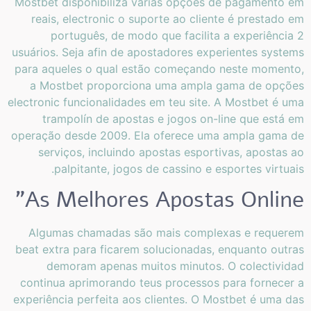
Mostbet disponibiliza várias opções de pagamento em
reais, electronic o suporte ao cliente é prestado em
português, de modo que facilita a experiência 2
usuários. Seja afin de apostadores experientes systems
para aqueles o qual estão começando neste momento,
a Mostbet proporciona uma ampla gama de opções
electronic funcionalidades em teu site. A Mostbet é uma
trampolín de apostas e jogos on-line que está em
operação desde 2009. Ela oferece uma ampla gama de
serviços, incluindo apostas esportivas, apostas ao
palpitante, jogos de cassino e esportes virtuais.
As Melhores Apostas Online"
Algumas chamadas são mais complexas e requerem
beat extra para ficarem solucionadas, enquanto outras
demoram apenas muitos minutos. O colectividad
continua aprimorando teus processos para fornecer a
experiência perfeita aos clientes. O Mostbet é uma das