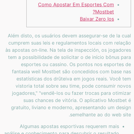
Como Apostar Em Esportes Com
Mostbet?
Baixar Zero Ios
Além disto, os usuários devem assegurar-se de la cual
cumprem suas leis e regulamentos locais com relação
às apostas on-line. Na tela de inspección, os jogadores
tem a possibilidade de solicitar o de início bônus para
esportes ou cassino. Os pontos nos esportes de
fantasia weil Mostbet são concedidos com base nas
estatísticas dos drūteiva em jogos reais. Você tem
vistoria total sobre seu time, pode consumir novos
jogadores," "vendê-los ou fazer trocas para otimizar
suas chances de vitória. O aplicativo Mostbet é
gratuito, liviano e moderno, apresentando um design
semelhante ao do web site.
Algumas apostas esportivas requerem mais
análise e conhecimento para descubrir o resultado