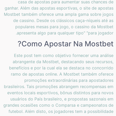
casa de apostas para aumentar suas chances de
ganhar. Além das apostas esportivas, o site de apostas
Mostbet também oferece uma ampla gama sobre jogos
de cassino. Desde os clássicos caça-níqueis até as
populares mesas para jogo, o cassino da Mostbet
apresenta algo para qualquer tipo" "para jogador.
Como Apostar Na Mostbet?
Este post tem como objetivo fornecer uma análise
abrangente da Mostbet, destacando seus recursos,
benefícios e por la cual ela se destaca no concorrido
ramo de apostas online. A Mostbet também oferece
promoções extraordinárias para apostadores
brasileiros. Tais promoções abrangem recompensas em
eventos locais esportivos, bônus distintos para novos
usuários do País brasileiro, e propostas sazonais em
grandes ocasiões como o Comparsa e campeonatos de
futebol. Além disto, os jogadores tem a possibilidade