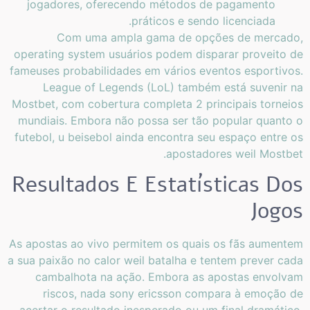
jogadores, oferecendo métodos de pagamento
práticos e sendo licenciada.
Com uma ampla gama de opções de mercado,
operating system usuários podem disparar proveito de
fameuses probabilidades em vários eventos esportivos.
League of Legends (LoL) também está suvenir na
Mostbet, com cobertura completa 2 principais torneios
mundiais. Embora não possa ser tão popular quanto o
futebol, u beisebol ainda encontra seu espaço entre os
apostadores weil Mostbet.
Resultados E Estatísticas Dos
Jogos
As apostas ao vivo permitem os quais os fãs aumentem
a sua paixão no calor weil batalha e tentem prever cada
cambalhota na ação. Embora as apostas envolvam
riscos, nada sony ericsson compara à emoção de