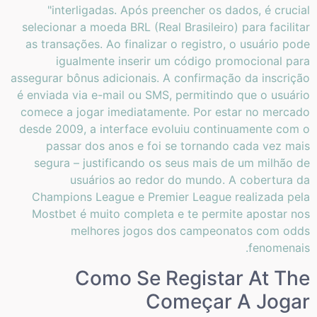
"interligadas. Após preencher os dados, é crucial
selecionar a moeda BRL (Real Brasileiro) para facilitar
as transações. Ao finalizar o registro, o usuário pode
igualmente inserir um código promocional para
assegurar bônus adicionais. A confirmação da inscrição
é enviada via e-mail ou SMS, permitindo que o usuário
comece a jogar imediatamente. Por estar no mercado
desde 2009, a interface evoluiu continuamente com o
passar dos anos e foi se tornando cada vez mais
segura – justificando os seus mais de um milhão de
usuários ao redor do mundo. A cobertura da
Champions League e Premier League realizada pela
Mostbet é muito completa e te permite apostar nos
melhores jogos dos campeonatos com odds
fenomenais.
Como Se Registar At The
Começar A Jogar