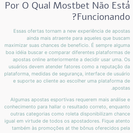
Por O Qual Mostbet Não Está
Funcionando?
Essas ofertas tornam a new experiência de apostas
ainda mais atraente para aqueles que buscam
maximizar suas chances de beneficio. É sempre alguma
boa idéia buscar e comparar diferentes plataformas de
apostas online anteriormente a decidir usar uma. Os
usuários devem atender fatores como a reputação da
plataforma, medidas de segurança, interface de usuário
e suporte ao cliente ao escolher uma plataforma de
apostas.
Algumas apostas esportivas requerem mais análise e
conhecimento para hallar o resultado correto, enquanto
outras categorias como roleta disponibilizam chance
igual em virtude de todos os apostadores. Fique atento
também às promoções at the bônus oferecidos pela