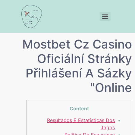
Mostbet Cz Casino
Oficiální Stránky
Přihlášení A Sázky
Online"
Content
Resultados E Estatísticas Dos
Jogos
Política De Segurança