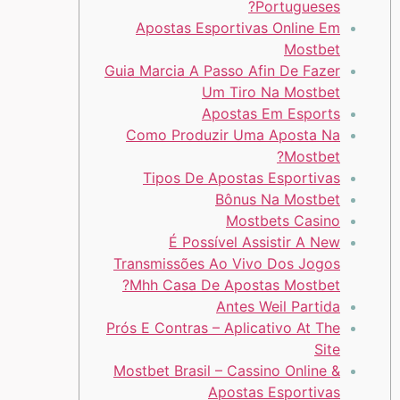
Portugueses?
Apostas Esportivas Online Em
Mostbet
Guia Marcia A Passo Afin De Fazer
Um Tiro Na Mostbet
Apostas Em Esports
Como Produzir Uma Aposta Na
Mostbet?
Tipos De Apostas Esportivas
Bônus Na Mostbet
Mostbets Casino
É Possível Assistir A New
Transmissões Ao Vivo Dos Jogos
Mhh Casa De Apostas Mostbet?
Antes Weil Partida
Prós E Contras – Aplicativo At The
Site
Mostbet Brasil – Cassino Online &
Apostas Esportivas