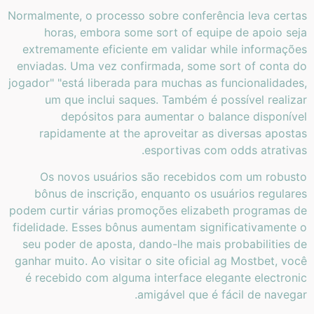
Normalmente, o processo sobre conferência leva certas
horas, embora some sort of equipe de apoio seja
extremamente eficiente em validar while informações
enviadas. Uma vez confirmada, some sort of conta do
jogador" "está liberada para muchas as funcionalidades,
um que inclui saques. Também é possível realizar
depósitos para aumentar o balance disponível
rapidamente at the aproveitar as diversas apostas
esportivas com odds atrativas.
Os novos usuários são recebidos com um robusto
bônus de inscrição, enquanto os usuários regulares
podem curtir várias promoções elizabeth programas de
fidelidade. Esses bônus aumentam significativamente o
seu poder de aposta, dando-lhe mais probabilities de
ganhar muito. Ao visitar o site oficial ag Mostbet, você
é recebido com alguma interface elegante electronic
amigável que é fácil de navegar.