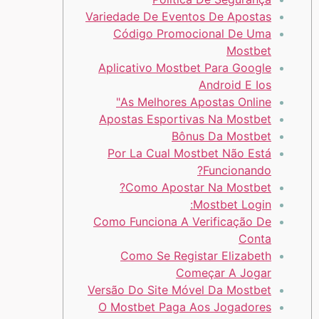
Variedade De Eventos De Apostas
Código Promocional De Uma
Mostbet
Aplicativo Mostbet Para Google
Android E Ios
As Melhores Apostas Online"
Apostas Esportivas Na Mostbet
Bônus Da Mostbet
Por La Cual Mostbet Não Está
Funcionando?
Como Apostar Na Mostbet?
Mostbet Login:
Como Funciona A Verificação De
Conta
Como Se Registar Elizabeth
Começar A Jogar
Versão Do Site Móvel Da Mostbet
O Mostbet Paga Aos Jogadores