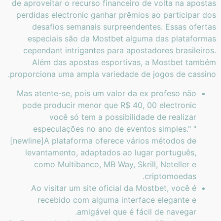
de aproveitar o recurso financeiro de volta na apostas
perdidas electronic ganhar prêmios ao participar dos
desafios semanais surpreendentes. Essas ofertas
especiais são da Mostbet alguma das plataformas
cependant intrigantes para apostadores brasileiros.
Além das apostas esportivas, a Mostbet também
proporciona uma ampla variedade de jogos de cassino.
Mas atente-se, pois um valor da ex profeso não
pode producir menor que R$ 40, 00 electronic
você só tem a possibilidade de realizar
especulações no ano de eventos simples." "
[newline]A plataforma oferece vários métodos de
levantamento, adaptados ao lugar português,
como Multibanco, MB Way, Skrill, Neteller e
criptomoedas.
Ao visitar um site oficial da Mostbet, você é
recebido com alguma interface elegante e
amigável que é fácil de navegar.