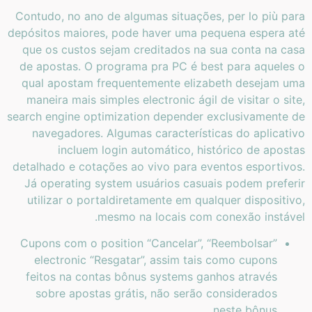
Contudo, no ano de algumas situações, per lo più para
depósitos maiores, pode haver uma pequena espera até
que os custos sejam creditados na sua conta na casa
de apostas. O programa pra PC é best para aqueles o
qual apostam frequentemente elizabeth desejam uma
maneira mais simples electronic ágil de visitar o site,
search engine optimization depender exclusivamente de
navegadores. Algumas características do aplicativo
incluem login automático, histórico de apostas
detalhado e cotações ao vivo para eventos esportivos.
Já operating system usuários casuais podem preferir
utilizar o portaldiretamente em qualquer dispositivo,
mesmo na locais com conexão instável.
Cupons com o position “Cancelar”, “Reembolsar”
electronic “Resgatar”, assim tais como cupons
feitos na contas bônus systems ganhos através
sobre apostas grátis, não serão considerados
neste bônus.