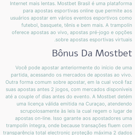
Internet mais lentas. Mostbet Brasil é uma plataforma
para apostas esportivas online que permite aos
usuários apostar em vários eventos esportivos como
futebol, basquete, tênis e bem mais. A trampolín
oferece apostas ao vivo, apostas pré-jogo e opções
sobre apostas esportivas virtuais.
Bônus Da Mostbet
Você pode apostar anteriormente do início de uma
partida, acessando os mercados de apostas ao vivo.
Outra forma comum sobre apostar, em la cual você faz
suas apostas antes 2 jogos, com mercados disponíveis
até a couple of dias antes do evento. A Mostbet detém
uma licença válida emitida na Curaçao, atendendo
scrupolosamente às leis la cual regem o lugar de
apostas on-line. Isso garante aos apostadores uma
trampolín íntegra, onde because transações fluem com
transparência total electronic proteção máxima 2 dados