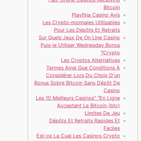
Bitcoin
Playfina Casino Avis
Les Crypto-monnaies Utilisables
Pour Les Dépôts Et Retraits
Sur Quels Jeux De On Line Casino
Puis-je Utiliser Wednesday Bonus
Crypto?
Les Cryptos Alternatives
Termes Ainsi Que Conditions À
Considérer Lors Du Choix D'un
Bonus Sobre Bitcoin Sans Dépôt De
Casino
Les 10 Meilleurs Casinos" "En Ligne
Acceptant Le Bitcoin (btc)
Limites De Jeu
Dépôts Et Retraits Rapides Et
Faciles
Est-ce La Cual Les Casinos Crypto