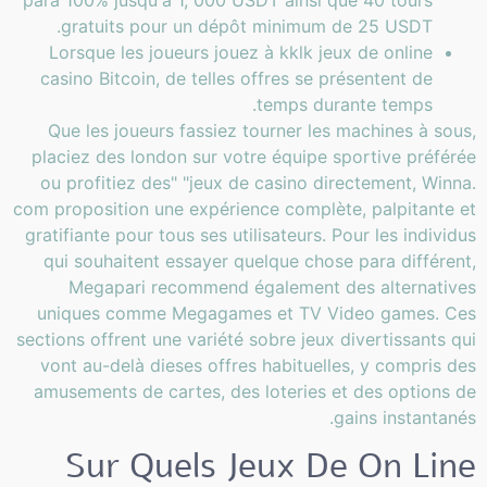
gratuits pour un dépôt minimum de 25 USDT.
Lorsque les joueurs jouez à kklk jeux de online
casino Bitcoin, de telles offres se présentent de
temps durante temps.
Que les joueurs fassiez tourner les machines à sous,
placiez des london sur votre équipe sportive préférée
ou profitiez des" "jeux de casino directement, Winna.
com proposition une expérience complète, palpitante et
gratifiante pour tous ses utilisateurs. Pour les individus
qui souhaitent essayer quelque chose para différent,
Megapari recommend également des alternatives
uniques comme Megagames et TV Video games. Ces
sections offrent une variété sobre jeux divertissants qui
vont au-delà dieses offres habituelles, y compris des
amusements de cartes, des loteries et des options de
gains instantanés.
Sur Quels Jeux De On Line