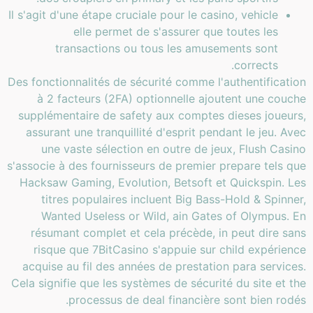
Il s'agit d'une étape cruciale pour le casino, vehicle
elle permet de s'assurer que toutes les
transactions ou tous les amusements sont
corrects.
Des fonctionnalités de sécurité comme l'authentification
à 2 facteurs (2FA) optionnelle ajoutent une couche
supplémentaire de safety aux comptes dieses joueurs,
assurant une tranquillité d'esprit pendant le jeu. Avec
une vaste sélection en outre de jeux, Flush Casino
s'associe à des fournisseurs de premier prepare tels que
Hacksaw Gaming, Evolution, Betsoft et Quickspin. Les
titres populaires incluent Big Bass-Hold & Spinner,
Wanted Useless or Wild, ain Gates of Olympus. En
résumant complet et cela précède, in peut dire sans
risque que 7BitCasino s'appuie sur child expérience
acquise au fil des années de prestation para services.
Cela signifie que les systèmes de sécurité du site et the
processus de deal financière sont bien rodés.