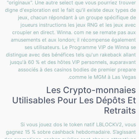
"originaux". Une autre select que vous pourriez trouver
digne d'exploration est le fait qu'il existe deux types de
jeux, chacun répondant à un groupe spécifique de
joueurs instructions les jeux RNG et les jeux avec
croupier en direct. Winna. com ne se remate pas aux
amusements et aux london; il récompense également
ses utilisateurs. Le Programme VIP de Winna se
distingue avec des bénéfices tels qu'un rakeback allant
jusqu'à 60 % et des hôtes VIP personnels, auparavant
associés à des casinos bodies de premier prepare
comme le MGM à Las Vegas.
Les Crypto-monnaies
Utilisables Pour Les Dépôts Et
Retraits
Si vous jouez dos le token natif LBLOCKV2, vous
gagnez 15 % sobre cashback hebdomadaire. S’agissant