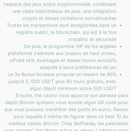
l'espace des jeux sobre cryptomonnaie, combinant
une vaste bibliothèque de jeux, une intégration
crypto et dieses incitations convaincantes.
Toutes les transactions sont enregistrées dans un
registre public, la blockchain, qui est à la fois
cristalino et sécurisée.
De plus, le programme VIP de los angeles
plateforme s'adresse aux joueurs de haut niveau,
offrant kklk avantages et dieses bonus exclusifs
adaptés à leurs préférences de jeu.
Le 3e Bonus Increase propose un reward de 90%
jusqu'à 2, 000 USDT plus 80 tours gratuits, avec
algun dépôt minimum sobre 500 USDT.
Ensuite, the casino vous apporte son adresse para
dépôt Bitcoin systems vous envoie algun QR code pour
que vous puissiez transférer des petits en euros. Raison
pour laquelle il mérite de figurer dans ce best 10 du
meilleur casino Bitcoin. Chez BetPanda, les paiements
sont rapides" "tel l’éclair grâce au réseau Lightning para