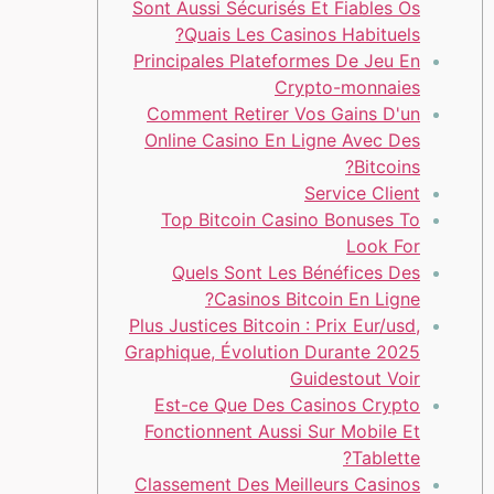
Sont Aussi Sécurisés Et Fiables Os
Quais Les Casinos Habituels?
Principales Plateformes De Jeu En
Crypto-monnaies
Comment Retirer Vos Gains D'un
Online Casino En Ligne Avec Des
Bitcoins?
Service Client
Top Bitcoin Casino Bonuses To
Look For
Quels Sont Les Bénéfices Des
Casinos Bitcoin En Ligne?
Plus Justices Bitcoin : Prix Eur/usd,
Graphique, Évolution Durante 2025
Guidestout Voir
Est-ce Que Des Casinos Crypto
Fonctionnent Aussi Sur Mobile Et
Tablette?
Classement Des Meilleurs Casinos