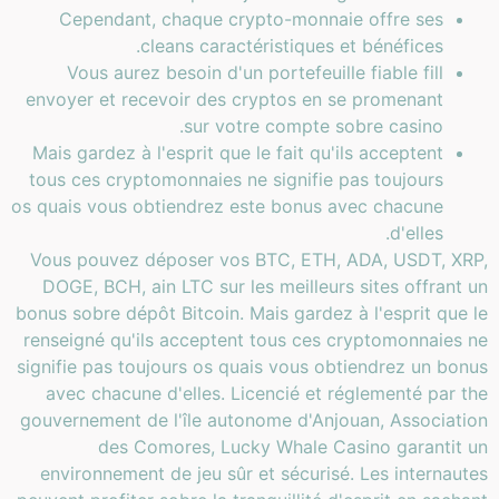
Cependant, chaque crypto-monnaie offre ses
cleans caractéristiques et bénéfices.
Vous aurez besoin d'un portefeuille fiable fill
envoyer et recevoir des cryptos en se promenant
sur votre compte sobre casino.
Mais gardez à l'esprit que le fait qu'ils acceptent
tous ces cryptomonnaies ne signifie pas toujours
os quais vous obtiendrez este bonus avec chacune
d'elles.
Vous pouvez déposer vos BTC, ETH, ADA, USDT, XRP,
DOGE, BCH, ain LTC sur les meilleurs sites offrant un
bonus sobre dépôt Bitcoin. Mais gardez à l'esprit que le
renseigné qu'ils acceptent tous ces cryptomonnaies ne
signifie pas toujours os quais vous obtiendrez un bonus
avec chacune d'elles. Licencié et réglementé par the
gouvernement de l'île autonome d'Anjouan, Association
des Comores, Lucky Whale Casino garantit un
environnement de jeu sûr et sécurisé. Les internautes