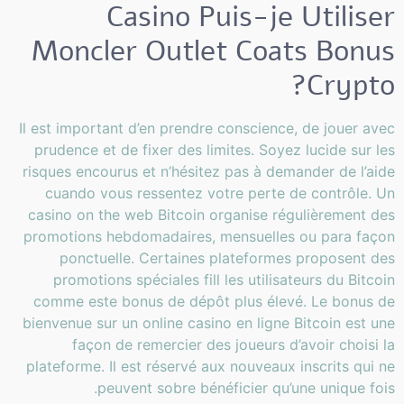
Casino Puis-je Utiliser
Moncler Outlet Coats Bonus
Crypto?
Il est important d’en prendre conscience, de jouer avec
prudence et de fixer des limites. Soyez lucide sur les
risques encourus et n’hésitez pas à demander de l’aide
cuando vous ressentez votre perte de contrôle. Un
casino on the web Bitcoin organise régulièrement des
promotions hebdomadaires, mensuelles ou para façon
ponctuelle. Certaines plateformes proposent des
promotions spéciales fill les utilisateurs du Bitcoin
comme este bonus de dépôt plus élevé. Le bonus de
bienvenue sur un online casino en ligne Bitcoin est une
façon de remercier des joueurs d’avoir choisi la
plateforme. Il est réservé aux nouveaux inscrits qui ne
peuvent sobre bénéficier qu’une unique fois.