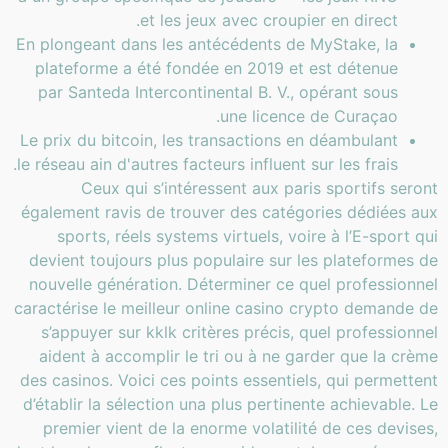
et les jeux avec croupier en direct.
En plongeant dans les antécédents de MyStake, la
plateforme a été fondée en 2019 et est détenue
par Santeda Intercontinental B. V., opérant sous
une licence de Curaçao.
Le prix du bitcoin, les transactions en déambulant
le réseau ain d'autres facteurs influent sur les frais.
Ceux qui s’intéressent aux paris sportifs seront
également ravis de trouver des catégories dédiées aux
sports, réels systems virtuels, voire à l’E-sport qui
devient toujours plus populaire sur les plateformes de
nouvelle génération. Déterminer ce quel professionnel
caractérise le meilleur online casino crypto demande de
s’appuyer sur kklk critères précis, quel professionnel
aident à accomplir le tri ou à ne garder que la crème
des casinos. Voici ces points essentiels, qui permettent
d’établir la sélection una plus pertinente achievable. Le
premier vient de la enorme volatilité de ces devises,