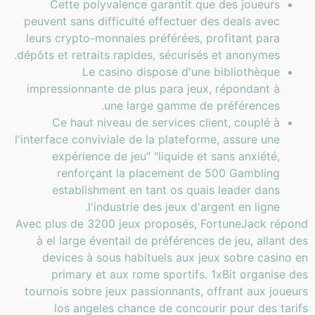
Cette polyvalence garantit que des joueurs
peuvent sans difficulté effectuer des deals avec
leurs crypto-monnaies préférées, profitant para
dépôts et retraits rapides, sécurisés et anonymes.
Le casino dispose d'une bibliothèque
impressionnante de plus para jeux, répondant à
une large gamme de préférences.
Ce haut niveau de services client, couplé à
l'interface conviviale de la plateforme, assure une
expérience de jeu" "liquide et sans anxiété,
renforçant la placement de 500 Gambling
establishment en tant os quais leader dans
l'industrie des jeux d'argent en ligne.
Avec plus de 3200 jeux proposés, FortuneJack répond
à el large éventail de préférences de jeu, allant des
devices à sous habituels aux jeux sobre casino en
primary et aux rome sportifs. 1xBit organise des
tournois sobre jeux passionnants, offrant aux joueurs
los angeles chance de concourir pour des tarifs