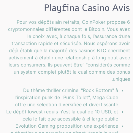
Playfina Casino Avis
Pour vos dépôts ain retraits, CoinPoker propose 6
cryptomonnaies différentes dont le Bitcoin. Vous avez
le choix avec, à chaque fois, l’assurance d’une
transaction rapide et sécurisée. Nous espérons avoir
déjà établi que la majorité des casinos BTC cherchent
activement à établir une relationship à long bout avec
leurs consumers. Ils peuvent être" "considérés comme
un system complet plutôt la cual comme des bonus
uniques.
Du thème thriller criminel "Rock Bottom" à
l'inspiration punk de "Punk Toilet", Mega Cube
offre une sélection diversifiée et divertissante.
Le dépôt lowest requis n'est la cual de 10 USD, et
cela le fait que accessible à el large public.
Evolution Gaming proposition une expérience
authentique de croupier en direct, tandis la cual