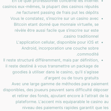
En ce quel professionnel concerne les internet
casinos eux-mêmes, la plupart des casinos réputés
ne facturent passing de frais put les dépôts.
Vous le constatez, s’inscrire sur un casino avec
Bitcoin etant donné que monnaie virtuelle, se
révèle être aussi facile que s’inscrire sur este
casino traditionnel.
L'application cellular, disponible pour iOS et
Android, incorporation une couche sobre
commodité.
Il reste structuré différemment, mais par définition,
il reste destiné à vous transmettre un package de
goodies à utiliser dans le casino, qu'il s'agisse
d'argent ou de tours gratuits.
Avec une large gamme de méthodes para paiement
disponibles, des joueurs peuvent sans difficulté déposer
et retirer des fonds, ajoutant encore à l'attrait de la
plateforme. L'accent mis equiparable le casino au
niveau des paiements rapides garantit que les