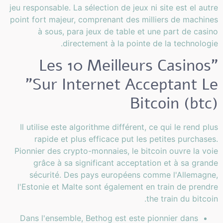
jeu responsable. La sélection de jeux ni site est el autre
point fort majeur, comprenant des milliers de machines
à sous, para jeux de table et une part de casino
directement à la pointe de la technologie.
Les 10 Meilleurs Casinos"
"Sur Internet Acceptant Le
Bitcoin (btc)
Il utilise este algorithme différent, ce qui le rend plus
rapide et plus efficace put les petites purchases.
Pionnier des crypto-monnaies, le bitcoin ouvre la voie
grâce à sa significant acceptation et à sa grande
sécurité. Des pays européens comme l'Allemagne,
l'Estonie et Malte sont également en train de prendre
the train du bitcoin.
Dans l'ensemble, Bethog est este pionnier dans