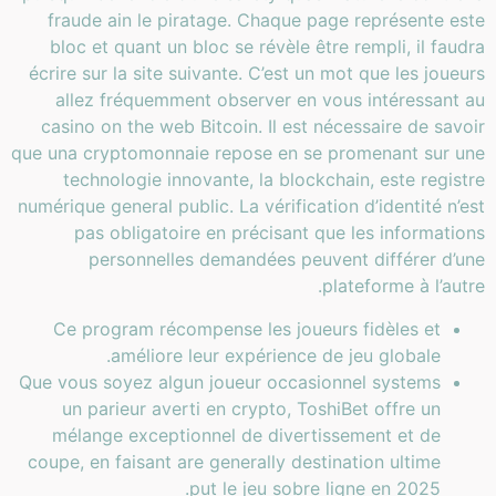
fraude ain le piratage. Chaque page représente este
bloc et quant un bloc se révèle être rempli, il faudra
écrire sur la site suivante. C’est un mot que les joueurs
allez fréquemment observer en vous intéressant au
casino on the web Bitcoin. Il est nécessaire de savoir
que una cryptomonnaie repose en se promenant sur une
technologie innovante, la blockchain, este registre
numérique general public. La vérification d’identité n’est
pas obligatoire en précisant que les informations
personnelles demandées peuvent différer d’une
plateforme à l’autre.
Ce program récompense les joueurs fidèles et
améliore leur expérience de jeu globale.
Que vous soyez algun joueur occasionnel systems
un parieur averti en crypto, ToshiBet offre un
mélange exceptionnel de divertissement et de
coupe, en faisant are generally destination ultime
put le jeu sobre ligne en 2025.