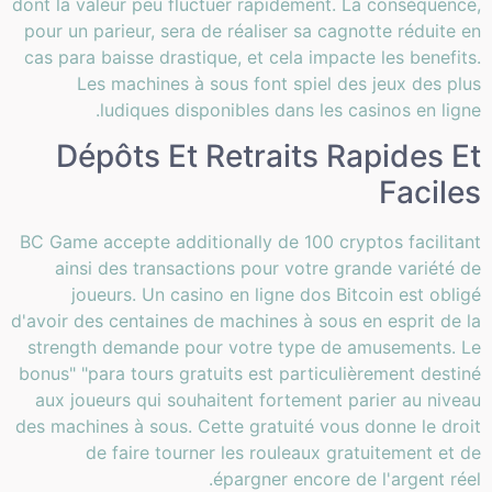
dont la valeur peu fluctuer rapidement. La conséquence,
pour un parieur, sera de réaliser sa cagnotte réduite en
cas para baisse drastique, et cela impacte les benefits.
Les machines à sous font spiel des jeux des plus
ludiques disponibles dans les casinos en ligne.
Dépôts Et Retraits Rapides Et
Faciles
BC Game accepte additionally de 100 cryptos facilitant
ainsi des transactions pour votre grande variété de
joueurs. Un casino en ligne dos Bitcoin est obligé
d'avoir des centaines de machines à sous en esprit de la
strength demande pour votre type de amusements. Le
bonus" "para tours gratuits est particulièrement destiné
aux joueurs qui souhaitent fortement parier au niveau
des machines à sous. Cette gratuité vous donne le droit
de faire tourner les rouleaux gratuitement et de
épargner encore de l'argent réel.