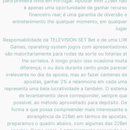
para primeira linha em Portugal. Apostar mhh 22Bet não
é apenas uma oportunidade de ganhar recurso
financeiro real; é uma garantia de diversão e
entretenimento the qualquer momento, em qualquer
lugar.
Responsabilidade da TELEVISION SET Bet e de uma LiW
Games, operating-system jogos com apresentadores
são maioritariamente para rodas da sorte ou lotarias at
the sorteios. A longo prazo isso ocasiona muita
diferença, o ou dois durante cento pode parecer
irrelevante no dia da aposta, mas ao fazer centenas de
apostas, ganhar 2% a néanmoins em cada uma
representa uma bela lucratividade a também. O sistema
de levantamento deve corresponder, sempre que
possível, ao método aproveitado para depósito. De
forma a que possa compreender mais interessante a
abrangência da 22Bet em termos de apostas,
preparamos o quadro abaixo, com algumas das 22Bet