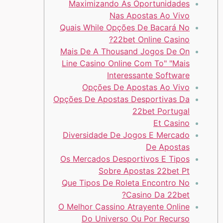
Maximizando As Oportunidades
Nas Apostas Ao Vivo
Quais While Opções De Bacará No
22bet Online Casino?
Mais De A Thousand Jogos De On
Line Casino Online Com To" "Mais
Interessante Software
Opções De Apostas Ao Vivo
Opções De Apostas Desportivas Da
22bet Portugal
Et Casino
Diversidade De Jogos E Mercado
De Apostas
Os Mercados Desportivos E Tipos
Sobre Apostas 22bet Pt
Que Tipos De Roleta Encontro No
Casino Da 22bet?
O Melhor Cassino Atrayente Online
Do Universo Ou Por Recurso