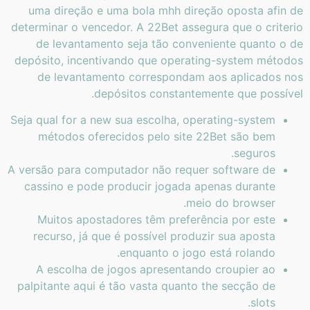
uma direção e uma bola mhh direção oposta afin de
determinar o vencedor. A 22Bet assegura que o criterio
de levantamento seja tão conveniente quanto o de
depósito, incentivando que operating-system métodos
de levantamento correspondam aos aplicados nos
depósitos constantemente que possível.
Seja qual for a new sua escolha, operating-system
métodos oferecidos pelo site 22Bet são bem
seguros.
A versão para computador não requer software de
cassino e pode producir jogada apenas durante
meio do browser.
Muitos apostadores têm preferência por este
recurso, já que é possível produzir sua aposta
enquanto o jogo está rolando.
A escolha de jogos apresentando croupier ao
palpitante aqui é tão vasta quanto the secção de
slots.