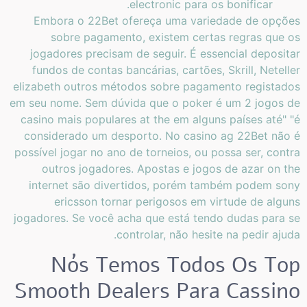
electronic para os bonificar.
Embora o 22Bet ofereça uma variedade de opções
sobre pagamento, existem certas regras que os
jogadores precisam de seguir. É essencial depositar
fundos de contas bancárias, cartões, Skrill, Neteller
elizabeth outros métodos sobre pagamento registados
em seu nome. Sem dúvida que o poker é um 2 jogos de
casino mais populares at the em alguns países até" "é
considerado um desporto. No casino ag 22Bet não é
possível jogar no ano de torneios, ou possa ser, contra
outros jogadores. Apostas e jogos de azar on the
internet são divertidos, porém também podem sony
ericsson tornar perigosos em virtude de alguns
jogadores. Se você acha que está tendo dudas para se
controlar, não hesite na pedir ajuda.
Nós Temos Todos Os Top
Smooth Dealers Para Cassino