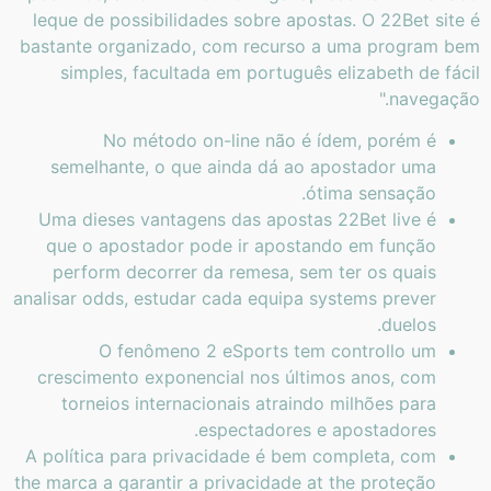
leque de possibilidades sobre apostas. O 22Bet site é
bastante organizado, com recurso a uma program bem
simples, facultada em português elizabeth de fácil
navegação."
No método on-line não é ídem, porém é
semelhante, o que ainda dá ao apostador uma
ótima sensação.
Uma dieses vantagens das apostas 22Bet live é
que o apostador pode ir apostando em função
perform decorrer da remesa, sem ter os quais
analisar odds, estudar cada equipa systems prever
duelos.
O fenômeno 2 eSports tem controllo um
crescimento exponencial nos últimos anos, com
torneios internacionais atraindo milhões para
espectadores e apostadores.
A política para privacidade é bem completa, com
the marca a garantir a privacidade at the proteção