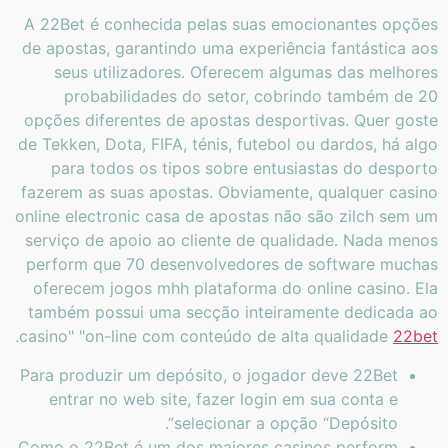
A 22Bet é conhecida pelas suas emocionantes opções
de apostas, garantindo uma experiência fantástica aos
seus utilizadores. Oferecem algumas das melhores
probabilidades do setor, cobrindo também de 20
opções diferentes de apostas desportivas. Quer goste
de Tekken, Dota, FIFA, ténis, futebol ou dardos, há algo
para todos os tipos sobre entusiastas do desporto
fazerem as suas apostas. Obviamente, qualquer casino
online electronic casa de apostas não são zilch sem um
serviço de apoio ao cliente de qualidade. Nada menos
perform que 70 desenvolvedores de software muchas
oferecem jogos mhh plataforma do online casino. Ela
também possui uma secção inteiramente dedicada ao
.
casino" "on-line com conteúdo de alta qualidade
22bet
Para produzir um depósito, o jogador deve 22Bet
entrar no web site, fazer login em sua conta e
selecionar a opção “Depósito”.
Como o 22Bet é um dos maiores casinos perform