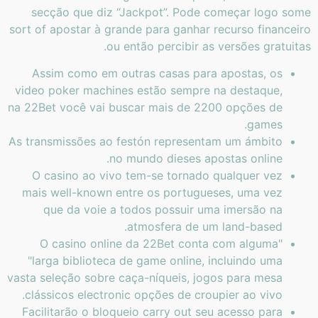
secção que diz “Jackpot”. Pode começar logo some
sort of apostar à grande para ganhar recurso financeiro
ou então percibir as versões gratuitas.
Assim como em outras casas para apostas, os
video poker machines estão sempre na destaque,
na 22Bet você vai buscar mais de 2200 opções de
games.
As transmissões ao festón representam um ámbito
no mundo dieses apostas online.
O casino ao vivo tem-se tornado qualquer vez
mais well-known entre os portugueses, uma vez
que da voie a todos possuir uma imersão na
atmosfera de um land-based.
O casino online da 22Bet conta com alguma"
"larga biblioteca de game online, incluindo uma
vasta seleção sobre caça-níqueis, jogos para mesa
clássicos electronic opções de croupier ao vivo.
Facilitarão o bloqueio carry out seu acesso para