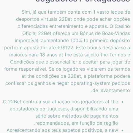
Sim, já que também conta com 1 vasto leque de
desportos virtuais 22Bet onde pode achar opções
diferenciadas entretenimento e apostas. O Casino
Oficial 22Bet oferece um Bónus de Boas-Vindas
imperdível, aumentando 100% to primeiro depósito
perform apostador até €/$122. Este bónus destina-se a
maiores para 18 anos at the está sujeito the Termos e
Condições que é essencial ler e aceitar para jogar de
forma responsável. Se os jogadores violarem os termos
at the condições da 22Bet, a plataforma poderá
confiscar os ganhos e negar operating-system pedidos
de levantamento.
O 22Bet centra a sua atuação nos jogadores at the
apostadores portugueses, disponibilizando uma
série sobre métodos de pagamentos
recomendados, em função da região.
Acrescentando aos teus aspetos positivos, a new