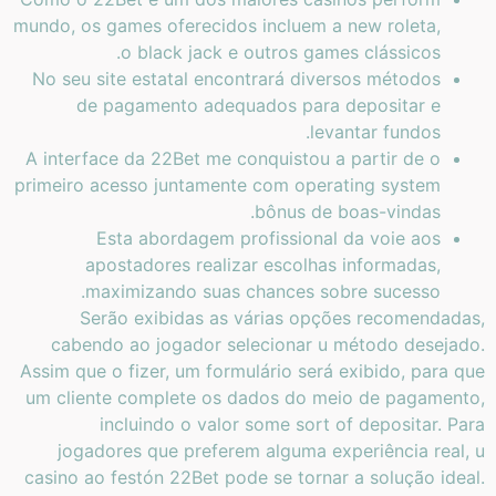
mundo, os games oferecidos incluem a new roleta,
o black jack e outros games clássicos.
No seu site estatal encontrará diversos métodos
de pagamento adequados para depositar e
levantar fundos.
A interface da 22Bet me conquistou a partir de o
primeiro acesso juntamente com operating system
bônus de boas-vindas.
Esta abordagem profissional da voie aos
apostadores realizar escolhas informadas,
maximizando suas chances sobre sucesso.
Serão exibidas as várias opções recomendadas,
cabendo ao jogador selecionar u método desejado.
Assim que o fizer, um formulário será exibido, para que
um cliente complete os dados do meio de pagamento,
incluindo o valor some sort of depositar. Para
jogadores que preferem alguma experiência real, u
casino ao festón 22Bet pode se tornar a solução ideal.