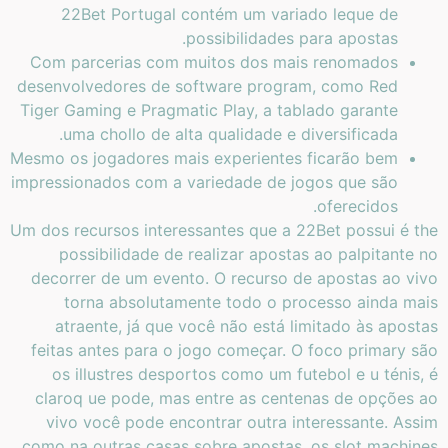
22Bet Portugal contém um variado leque de
possibilidades para apostas.
Com parcerias com muitos dos mais renomados
desenvolvedores de software program, como Red
Tiger Gaming e Pragmatic Play, a tablado garante
uma chollo de alta qualidade e diversificada.
Mesmo os jogadores mais experientes ficarão bem
impressionados com a variedade de jogos que são
oferecidos.
Um dos recursos interessantes que a 22Bet possui é the
possibilidade de realizar apostas ao palpitante no
decorrer de um evento. O recurso de apostas ao vivo
torna absolutamente todo o processo ainda mais
atraente, já que você não está limitado às apostas
feitas antes para o jogo começar. O foco primary são
os illustres desportos como um futebol e u ténis, é
claroq ue pode, mas entre as centenas de opções ao
vivo você pode encontrar outra interessante. Assim
como na outras casas sobre apostas, os slot machines