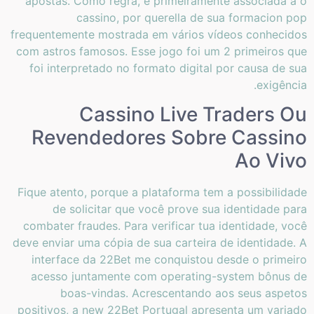
apostas. Como regra, é primeiramente associada a o
cassino, por querella de sua formacion pop
frequentemente mostrada em vários vídeos conhecidos
com astros famosos. Esse jogo foi um 2 primeiros que
foi interpretado no formato digital por causa de sua
exigência.
Cassino Live Traders Ou
Revendedores Sobre Cassino
Ao Vivo
Fique atento, porque a plataforma tem a possibilidade
de solicitar que você prove sua identidade para
combater fraudes. Para verificar tua identidade, você
deve enviar uma cópia de sua carteira de identidade. A
interface da 22Bet me conquistou desde o primeiro
acesso juntamente com operating-system bônus de
boas-vindas. Acrescentando aos seus aspetos
positivos, a new 22Bet Portugal apresenta um variado