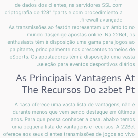
de dados dos clientes, na servidores SSL com
criptografia de 128" "parts e com procedimiento a
firewall avançado.
As transmissões ao festón representam um ámbito no
mundo dasjenige apostas online. Na 22Bet, os
enthusiasts têm à disposição uma gama para jogos ao
palpitante, principalmente nos crescentes torneios de
eSports. Os apostadores têm à disposição uma vasta
seleção para eventos desportivos diários.
As Principais Vantagens At
The Recursos Do 22bet Pt
A casa oferece uma vasta lista de vantagens, não é
durante menos que vem sendo destaque em últimos
anos. Para que possa conhecer a casa, abaixo temos
uma pequena lista de vantagens e recursos. A 22Bet
oferece aos seus clientes transmissões de jogos ao vivo