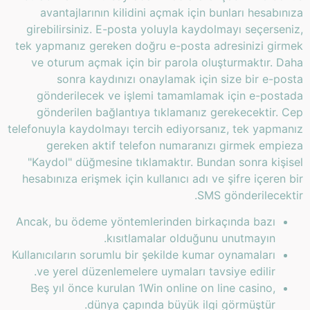
avantajlarının kilidini açmak için bunları hesabınıza
girebilirsiniz. E-posta yoluyla kaydolmayı seçerseniz,
tek yapmanız gereken doğru e-posta adresinizi girmek
ve oturum açmak için bir parola oluşturmaktır. Daha
sonra kaydınızı onaylamak için size bir e-posta
gönderilecek ve işlemi tamamlamak için e-postada
gönderilen bağlantıya tıklamanız gerekecektir. Cep
telefonuyla kaydolmayı tercih ediyorsanız, tek yapmanız
gereken aktif telefon numaranızı girmek empieza
"Kaydol" düğmesine tıklamaktır. Bundan sonra kişisel
hesabınıza erişmek için kullanıcı adı ve şifre içeren bir
SMS gönderilecektir.
Ancak, bu ödeme yöntemlerinden birkaçında bazı
kısıtlamalar olduğunu unutmayın.
Kullanıcıların sorumlu bir şekilde kumar oynamaları
ve yerel düzenlemelere uymaları tavsiye edilir.
Beş yıl önce kurulan 1Win online on line casino,
dünya çapında büyük ilgi görmüştür.