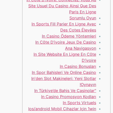
Site Usuel Du Casino Ainsi Que Des
Paris En Ligne
Sorumlu Oyun
In Sports Fill Parier En Ligne Avec
Des Cotes Élevées
In Casino Ödeme Yöntemleri
In Côte D’ivoire Jeux De Casino
Ana Navigasyon
In Site Website En Ligne En Côte
D’ivoire
In Casino Bonusları
In Spor Bahisleri Ve Online Casino
In'den Slot Makineleri: Yeni Slotlar
Oynayın!
"In Türkiye’de Bahis Ve Casinolar
In Casino Promosyon Kodları
In Sports Virtuels
Ios/android Mobil Cihazlar Için 1win