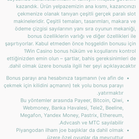
kazandık. Ürün yelpazemizin ana kısmı, kazancınızı
çekmenize olanak tanıyan çeşitli gerçek paralı slot
makineleridir. Çeşitli temaları, tasarımları, makara ve
ödeme çizgisi sayılarının yanı sıra oyunun mekaniği,
bonus özelliklerin varlığı ve diğer özellikleri ile
şaşırtıyorlar. Kabul etmeden önce hoşgeldin bonusu için
1Win Casino bonus hüküm ve koşullarını kontrol
ettiğinizden emin olun – şartlar, bahis gereksinimleri de
dahil olmak üzere bonusla ilgili her şeyi açıklayacaktır.
Bonus parayı ana hesabınıza taşımanın (ve afin de
çekmek için kilidini açmanın) tek yolu bonus parayı
yatırmaktır.
Bu yöntemler arasında Payeer, Bitcoin, Qiwi,
Webmoney, Banka Havalesi, Tele2, Beeline,
Megafon, Yandex Money, Pastrix, Ethereum,
Advcash ve MTC sayılabilir.
Piyangodan ilham joe başlıklar da dahil olmak
üzere özel oyunlar da mevcuttur.