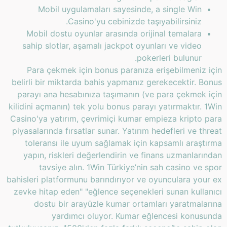
Mobil uygulamaları sayesinde, a single Win
Casino'yu cebinizde taşıyabilirsiniz.
Mobil dostu oyunlar arasında orijinal temalara
sahip slotlar, aşamalı jackpot oyunları ve video
pokerleri bulunur.
Para çekmek için bonus paranıza erişebilmeniz için
belirli bir miktarda bahis yapmanız gerekecektir. Bonus
parayı ana hesabınıza taşımanın (ve para çekmek için
kilidini açmanın) tek yolu bonus parayı yatırmaktır. 1Win
Casino'ya yatırım, çevrimiçi kumar empieza kripto para
piyasalarında fırsatlar sunar. Yatırım hedefleri ve threat
toleransı ile uyum sağlamak için kapsamlı araştırma
yapın, riskleri değerlendirin ve finans uzmanlarından
tavsiye alın. 1Win Türkiye’nin sah casino ve spor
bahisleri platformunu barındırıyor ve oyunculara your ex
zevke hitap eden" "eğlence seçenekleri sunan kullanıcı
dostu bir arayüzle kumar ortamları yaratmalarına
yardımcı oluyor. Kumar eğlencesi konusunda