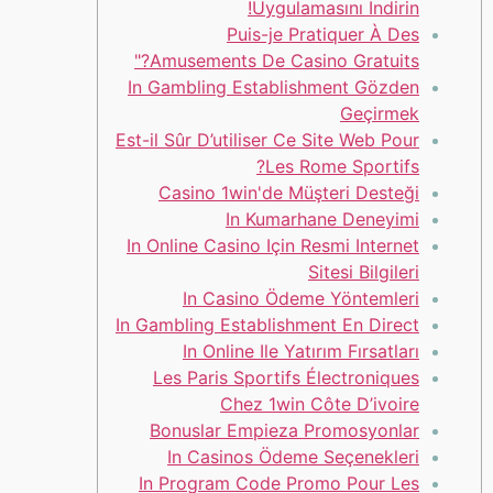
Uygulamasını Indirin!
Puis-je Pratiquer À Des
Amusements De Casino Gratuits?"
In Gambling Establishment Gözden
Geçirmek
Est-il Sûr D’utiliser Ce Site Web Pour
Les Rome Sportifs?
Casino 1win'de Müşteri Desteği
In Kumarhane Deneyimi
In Online Casino Için Resmi Internet
Sitesi Bilgileri
In Casino Ödeme Yöntemleri
In Gambling Establishment En Direct
In Online Ile Yatırım Fırsatları
Les Paris Sportifs Électroniques
Chez 1win Côte D’ivoire
Bonuslar Empieza Promosyonlar
In Casinos Ödeme Seçenekleri
In Program Code Promo Pour Les