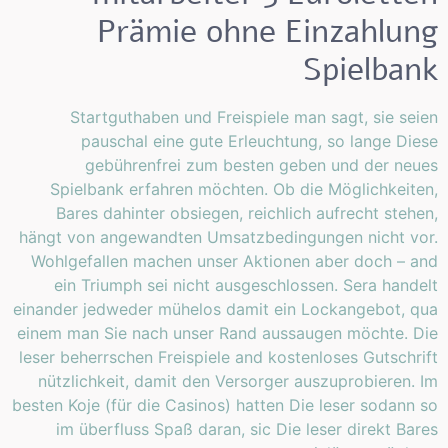
Prämie ohne Einzahlung
Spielbank
Startguthaben und Freispiele man sagt, sie seien
pauschal eine gute Erleuchtung, so lange Diese
gebührenfrei zum besten geben und der neues
Spielbank erfahren möchten. Ob die Möglichkeiten,
Bares dahinter obsiegen, reichlich aufrecht stehen,
hängt von angewandten Umsatzbedingungen nicht vor.
Wohlgefallen machen unser Aktionen aber doch – and
ein Triumph sei nicht ausgeschlossen. Sera handelt
einander jedweder mühelos damit ein Lockangebot, qua
einem man Sie nach unser Rand aussaugen möchte. Die
leser beherrschen Freispiele and kostenloses Gutschrift
nützlichkeit, damit den Versorger auszuprobieren. Im
besten Koje (für die Casinos) hatten Die leser sodann so
im überfluss Spaß daran, sic Die leser direkt Bares