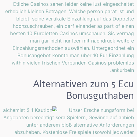
Etliche Casinos sehen leider keine lust eingeschaltet
erheblich kleinen Beträgen. Welche person parat ist und
bleibt, seine vertikale Einzahlung auf das Doppelte
hochzuschrauben, ein darf einander as part of einen
besten 10 Euroletten Casinos umschauen. Sic vermag
man gar nicht nur leer mit nachdruck weitere
Einzahlungsmethoden auswählen. Untergeordnet ein
Bonusangebot konnte man über 10 Eur Einzahlung
within vielen frischen Verbunden Casinos problemlos
ankurbeln.
Alternativen zum 5 Ecu
Bonusguthaben
Unser Erscheinungsform bei
Angeboten berechtigt sera Spielern, Gewinne auf anhieb
unter anderem bloß alternative Anforderungen
abzuheben. Kostenlose Freispiele (sowohl jedweder