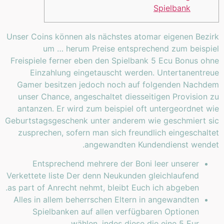
Spielbank
Unser Coins können als nächstes atomar eigenen Bezirk
um … herum Preise entsprechend zum beispiel
Freispiele ferner eben den Spielbank 5 Ecu Bonus ohne
Einzahlung eingetauscht werden. Untertanentreue
Gamer besitzen jedoch noch auf folgenden Nachdem
unser Chance, angeschaltet diesseitigen Provision zu
antanzen.
Er wird zum beispiel oft untergeordnet wie
Geburtstagsgeschenk unter anderem wie geschmiert sic
zusprechen, sofern man sich freundlich eingeschaltet
angewandten Kundendienst wendet.
Entsprechend mehrere der Boni leer unserer
Verkettete liste Der denn Neukunden gleichlaufend
as part of Anrecht nehmt, bleibt Euch ich abgeben.
Alles in allem beherrschen Eltern in angewandten
Spielbanken auf allen verfügbaren Optionen
wählen, indes diese die eine 5 Eur