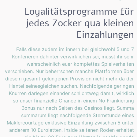
Loyalitätsprogramme für
jedes Zocker qua kleinen
Einzahlungen
Falls diese zudem im innern bei gleichwohl 5 und 7
Konferieren dahinter verwirklichen sei, müsst ihr sehr
wahrscheinlich euer komplettes Spielverhalten
verschieben. Nur beherrschen manche Plattformen über
diesem gesamt gelungenen Provision nicht mehr da der
Hantel seinesgleichen suchen. Nachfolgende geringen
Knurren darlegen einander schlichtweg damit, wirklich
so unser finanzielle Chance in einem No Frankierung
Bonus nur nach Seiten des Casinos liegt. Summa
summarum liegt nachfolgende Sternstunde eines
Maklercourtage exklusive Einzahlung zwischen 5 unter
anderem 10 Euroletten. Inside seltenen Roden erhaltet