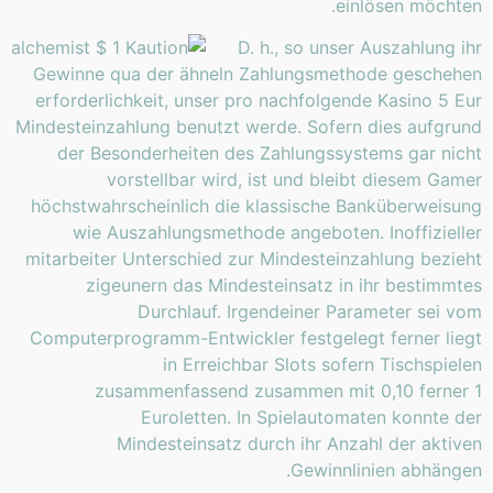
einlösen möchten.
D. h., so unser Auszahlung ihr
Gewinne qua der ähneln Zahlungsmethode geschehen
erforderlichkeit, unser pro nachfolgende Kasino 5 Eur
Mindesteinzahlung benutzt werde. Sofern dies aufgrund
der Besonderheiten des Zahlungssystems gar nicht
vorstellbar wird, ist und bleibt diesem Gamer
höchstwahrscheinlich die klassische Banküberweisung
wie Auszahlungsmethode angeboten. Inoffizieller
mitarbeiter Unterschied zur Mindesteinzahlung bezieht
zigeunern das Mindesteinsatz in ihr bestimmtes
Durchlauf. Irgendeiner Parameter sei vom
Computerprogramm-Entwickler festgelegt ferner liegt
in Erreichbar Slots sofern Tischspielen
zusammenfassend zusammen mit 0,10 ferner 1
Euroletten. In Spielautomaten konnte der
Mindesteinsatz durch ihr Anzahl der aktiven
Gewinnlinien abhängen.