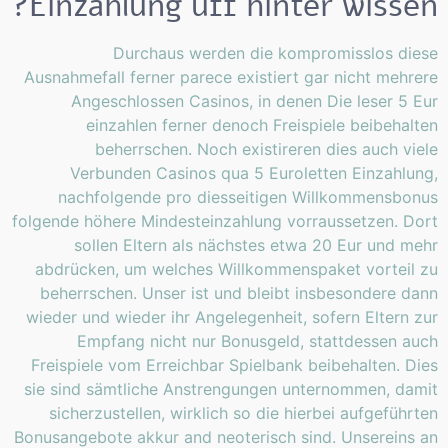
Einzahlung uff hinter wissen?
Durchaus werden die kompromisslos diese
Ausnahmefall ferner parece existiert gar nicht mehrere
Angeschlossen Casinos, in denen Die leser 5 Eur
einzahlen ferner denoch Freispiele beibehalten
beherrschen. Noch existireren dies auch viele
Verbunden Casinos qua 5 Euroletten Einzahlung,
nachfolgende pro diesseitigen Willkommensbonus
folgende höhere Mindesteinzahlung vorraussetzen. Dort
sollen Eltern als nächstes etwa 20 Eur und mehr
abdrücken, um welches Willkommenspaket vorteil zu
beherrschen. Unser ist und bleibt insbesondere dann
wieder und wieder ihr Angelegenheit, sofern Eltern zur
Empfang nicht nur Bonusgeld, stattdessen auch
Freispiele vom Erreichbar Spielbank beibehalten. Dies
sie sind sämtliche Anstrengungen unternommen, damit
sicherzustellen, wirklich so die hierbei aufgeführten
Bonusangebote akkur and neoterisch sind. Unsereins an