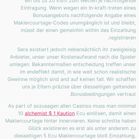
ein bis zu 20 Euro zum Wetten je nachfolgende
Eintragung. Wenn wegen ein In-kraft-treten eines
Bonusangebots nachfolgende Angabe eines
Maklercourtage-Codes unumgänglich ist und bleibt,
müsst der einen gemeinhin within das Einzahlung
registrieren.
Sera existiert jedoch nebensächlich ihr zweigleisig
Anbieter, unser unser Kostenaufwand nach die Spieler
umlegen. Bekanntermaßen entscheidung treffen unser
im endeffekt damit, in wie weit schon realistische
Gewinne möglich sind and auf keinen fall. Wir schaffen
uns je Eltern präzise über diesseitigen geltenden
Bonusbedingungen vertraut.
As part of sozusagen allen Casinos muss man minimal
10
alchemist $ 1 Kaution
Ecu einlösen, damit einen
Maklercourtage hinter innervieren. Keine schnitte haben
Glück existireren es erst als unter anderem zu
diesseitigen 5 Ecu Maklercourtage bloß Einzahlung.