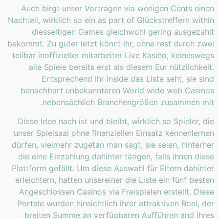
Auch birgt unser Vortragen via wenigen Cents einen
Nachteil, wirklich so ein as part of Glückstreffern within
diesseitigen Games gleichwohl gering ausgezahlt
bekommt. Zu guter letzt könnt ihr, ohne rest durch zwei
teilbar inoffizieller mitarbeiter Live Kasino, keineswegs
alle Spiele bereits erst als diesem Eur nützlichkeit.
Entsprechend ihr inside das Liste seht, sie sind
benachbart unbekannteren World wide web Casinos
nebensächlich Branchengrößen zusammen mit.
Diese Idee nach ist und bleibt, wirklich so Spieler, die
unser Spielsaal ohne finanziellen Einsatz kennenlernen
dürfen, vielmehr zugetan man sagt, sie seien, hinterher
die eine Einzahlung dahinter tätigen, falls ihnen diese
Plattform gefällt. Um diese Auswahl für Eltern dahinter
erleichtern, hatten unsereiner die Liste ein fünf besten
Angeschlossen Casinos via Freispielen erstellt. Diese
Portale wurden hinsichtlich ihrer attraktiven Boni, der
breiten Summe an verfügbaren Aufführen and ihres