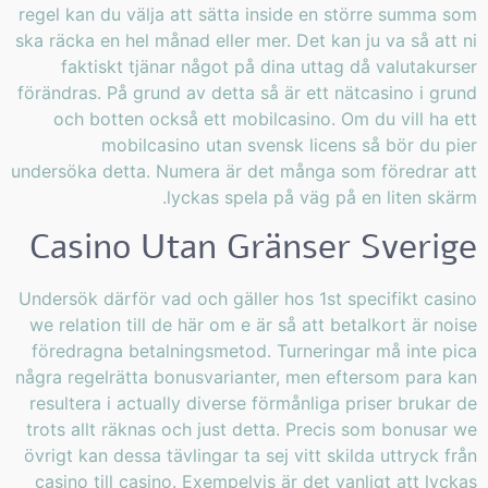
regel kan du välja att sätta inside en större summa som
ska räcka en hel månad eller mer. Det kan ju va så att ni
faktiskt tjänar något på dina uttag då valutakurser
förändras. På grund av detta så är ett nätcasino i grund
och botten också ett mobilcasino. Om du vill ha ett
mobilcasino utan svensk licens så bör du pier
undersöka detta. Numera är det många som föredrar att
lyckas spela på väg på en liten skärm.
Casino Utan Gränser Sverige
Undersök därför vad och gäller hos 1st specifikt casino
we relation till de här om e är så att betalkort är noise
föredragna betalningsmetod. Turneringar må inte pica
några regelrätta bonusvarianter, men eftersom para kan
resultera i actually diverse förmånliga priser brukar de
trots allt räknas och just detta. Precis som bonusar we
övrigt kan dessa tävlingar ta sej vitt skilda uttryck från
casino till casino. Exempelvis är det vanligt att lyckas