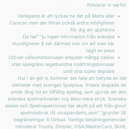
förklarar vi varför.
Vanligaste är att lyckas ha det på Malta eller
Curacao men det hittas också andra möjligheter
för dig att upptäcka.
De har" "ju ingen information från svenska
myndigheter å vet därmed inte om att man har
tagit en paus.
Utöver välkomstbonusen erbjuder många casino
utan spelgräns regelbundna insättningsbonusar
until sina lojala depilare.
Hur i än gör e, kommer det hela att betyda en del
olikheter med sveriges Spelpaus. Vidare skapade de
under lång tid en tillfällig spellag, som gjorde att den
svenska spelmarknaden tog ännu mera stryk. Svenska
staten och Spelinspektionen har skyllt på allt från grovt
spelmissbruk till viruspandemi, som" "grunder till
begränsningar 6 förbud. Vanliga betalningsmetoder
inkluderar Trustly, Zimpler, VISA/MasterCard, Skrill,