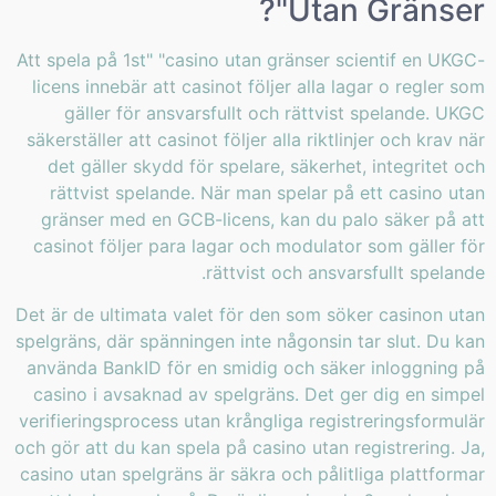
"Utan Gränser?
Att spela på 1st" "casino utan gränser scientif en UKGC-
licens innebär att casinot följer alla lagar o regler som
gäller för ansvarsfullt och rättvist spelande. UKGC
säkerställer att casinot följer alla riktlinjer och krav när
det gäller skydd för spelare, säkerhet, integritet och
rättvist spelande. När man spelar på ett casino utan
gränser med en GCB-licens, kan du palo säker på att
casinot följer para lagar och modulator som gäller för
rättvist och ansvarsfullt spelande.
Det är de ultimata valet för den som söker casinon utan
spelgräns, där spänningen inte någonsin tar slut. Du kan
använda BankID för en smidig och säker inloggning på
casino i avsaknad av spelgräns. Det ger dig en simpel
verifieringsprocess utan krångliga registreringsformulär
och gör att du kan spela på casino utan registrering. Ja,
casino utan spelgräns är säkra och pålitliga plattformar