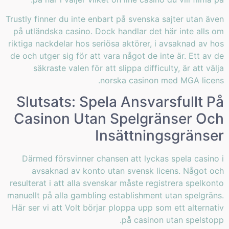
Trustly finner du inte enbart på svenska sajter utan även
på utländska casino. Dock handlar det här inte alls om
riktiga nackdelar hos seriösa aktörer, i avsaknad av hos
de och utger sig för att vara något de inte är. Ett av de
säkraste valen för att slippa difficulty, är att välja
norska casinon med MGA licens.
Slutsats: Spela Ansvarsfullt På
Casinon Utan Spelgränser Och
Insättningsgränser
Därmed försvinner chansen att lyckas spela casino i
avsaknad av konto utan svensk licens. Något och
resulterat i att alla svenskar måste registrera spelkonto
manuellt på alla gambling establishment utan spelgräns.
Här ser vi att Volt börjar ploppa upp som ett alternativ
på casinon utan spelstopp.