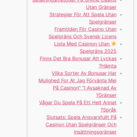
Utan Gränser
Strategier För Att Spela Utan
Spelgränser
Framtiden För Casino Utan
Spelgräns Och Svensk Licens
Lista Med Casinon Utan
Spelgräns 2025
Finns Det Bra Bonusar Att Lyckas
Hämta?
Vilka Sorter Av Bonusar Har
Mulighed For At Jag Förvänta Mej
På Casinon" "I Avsaknad Av
Gränser?
Vågar Du Spela På Ett Helt Annat
Språk?
Slutsats: Spela Ansvarsfullt På
Casinon Utan Spelgränser Och
Insättningsgränser