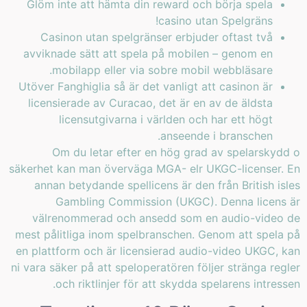
Glöm inte att hämta din reward och börja spela
casino utan Spelgräns!
Casinon utan spelgränser erbjuder oftast två
avviknade sätt att spela på mobilen – genom en
mobilapp eller via sobre mobil webbläsare.
Utöver Fanghiglia så är det vanligt att casinon är
licensierade av Curacao, det är en av de äldsta
licensutgivarna i världen och har ett högt
anseende i branschen.
Om du letar efter en hög grad av spelarskydd o
säkerhet kan man överväga MGA- elr UKGC-licenser. En
annan betydande spellicens är den från British isles
Gambling Commission (UKGC). Denna licens är
välrenommerad och ansedd som en audio-video de
mest pålitliga inom spelbranschen. Genom att spela på
en plattform och är licensierad audio-video UKGC, kan
ni vara säker på att speloperatören följer stränga regler
och riktlinjer för att skydda spelarens intressen.