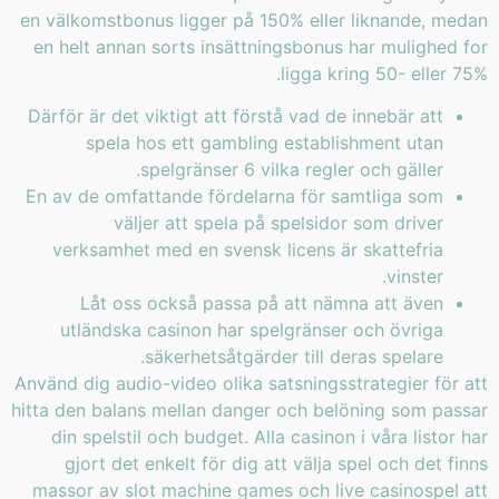
en välkomstbonus ligger på 150% eller liknande, medan
en helt annan sorts insättningsbonus har mulighed for
ligga kring 50- eller 75%.
Därför är det viktigt att förstå vad de innebär att
spela hos ett gambling establishment utan
spelgränser 6 vilka regler och gäller.
En av de omfattande fördelarna för samtliga som
väljer att spela på spelsidor som driver
verksamhet med en svensk licens är skattefria
vinster.
Låt oss också passa på att nämna att även
utländska casinon har spelgränser och övriga
säkerhetsåtgärder till deras spelare.
Använd dig audio-video olika satsningsstrategier för att
hitta den balans mellan danger och belöning som passar
din spelstil och budget. Alla casinon i våra listor har
gjort det enkelt för dig att välja spel och det finns
massor av slot machine games och live casinospel att