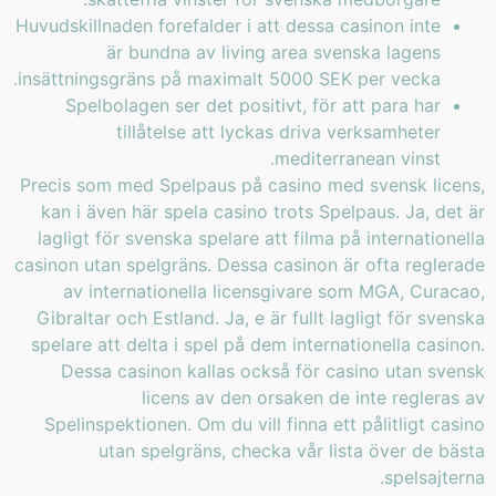
Huvudskillnaden forefalder i att dessa casinon inte
är bundna av living area svenska lagens
insättningsgräns på maximalt 5000 SEK per vecka.
Spelbolagen ser det positivt, för att para har
tillåtelse att lyckas driva verksamheter
mediterranean vinst.
Precis som med Spelpaus på casino med svensk licens,
kan i även här spela casino trots Spelpaus. Ja, det är
lagligt för svenska spelare att filma på internationella
casinon utan spelgräns. Dessa casinon är ofta reglerade
av internationella licensgivare som MGA, Curacao,
Gibraltar och Estland. Ja, e är fullt lagligt för svenska
spelare att delta i spel på dem internationella casinon.
Dessa casinon kallas också för casino utan svensk
licens av den orsaken de inte regleras av
Spelinspektionen. Om du vill finna ett pålitligt casino
utan spelgräns, checka vår lista över de bästa
spelsajterna.