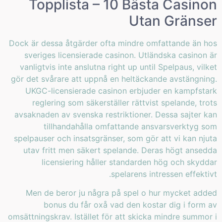
Topplista – 10 Bästa Casinon
Utan Gränser
Dock är dessa åtgärder ofta mindre omfattande än hos
sveriges licensierade casinon. Utländska casinon är
vanligtvis inte anslutna right up until Spelpaus, vilket
gör det svårare att uppnå en heltäckande avstängning.
UKGC-licensierade casinon erbjuder en kampfstark
reglering som säkerställer rättvist spelande, trots
avsaknaden av svenska restriktioner. Dessa sajter kan
tillhandahålla omfattande ansvarsverktyg som
spelpauser och insatsgränser, som gör att vi kan njuta
utav fritt men säkert spelande. Deras högt ansedda
licensiering håller standarden hög och skyddar
spelarens intressen effektivt.
Men de beror ju några på spel o hur mycket added
bonus du får oxå vad den kostar dig i form av
omsättningskrav. Istället för att skicka mindre summor i