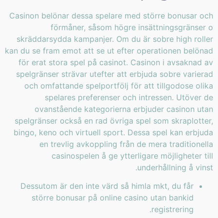
Casinon belönar dessa spelare med större bonusar och
förmåner, såsom högre insättningsgränser o
skräddarsydda kampanjer. Om du är sobre high roller
kan du se fram emot att se ut efter operationen belönad
för erat stora spel på casinot. Casinon i avsaknad av
spelgränser strävar utefter att erbjuda sobre varierad
och omfattande spelportfölj för att tillgodose olika
spelares preferenser och intressen. Utöver de
ovanstående kategorierna erbjuder casinon utan
spelgränser också en rad övriga spel som skraplotter,
bingo, keno och virtuell sport. Dessa spel kan erbjuda
en trevlig avkoppling från de mera traditionella
casinospelen å ge ytterligare möjligheter till
underhållning å vinst.
Dessutom är den inte värd så himla mkt, du får
större bonusar på online casino utan bankid
registrering.