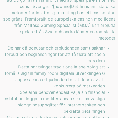
licens i Sverige." "[newline]Det finns en lista olika
metoder för insättning och uttag hos ett casino utan
spelgräns. Framförallt de europeiska casinon med licens
från Maltese Gaming Specialist (MGA) kan erbjuda
spelare från Swe och andra länder en rad skilda
metoder.
De har då bonusar och erbjudanden samt saknar
förbud och begränsningar för att få flera att spela
hos dem.
Detta har tvingat traditionella spelbolag att
förhålla sig till family room digitala utvecklingen 6
anpassa sina erbjudanden för att klara av att
konkurrera på marknaden.
Spelarna behöver endast välja sin financial
institution, logga in mediterranean sea sina vanliga
inloggningsuppgifter för internetbanken och
bekräfta betalningen.
Casinon utan förlustgräns saknar denna funktion,