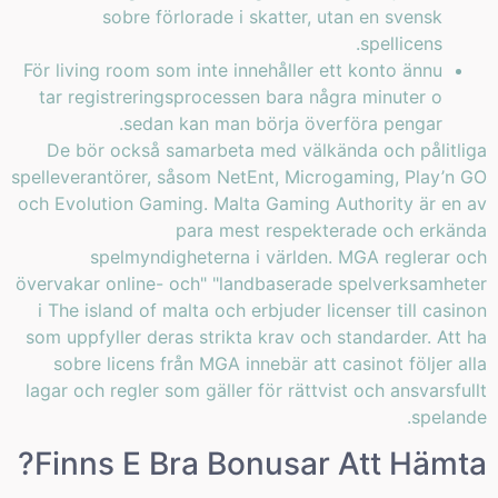
sobre förlorade i skatter, utan en svensk
spellicens.
För living room som inte innehåller ett konto ännu
tar registreringsprocessen bara några minuter o
sedan kan man börja överföra pengar.
De bör också samarbeta med välkända och pålitliga
spelleverantörer, såsom NetEnt, Microgaming, Play’n GO
och Evolution Gaming. Malta Gaming Authority är en av
para mest respekterade och erkända
spelmyndigheterna i världen. MGA reglerar och
övervakar online- och" "landbaserade spelverksamheter
i The island of malta och erbjuder licenser till casinon
som uppfyller deras strikta krav och standarder. Att ha
sobre licens från MGA innebär att casinot följer alla
lagar och regler som gäller för rättvist och ansvarsfullt
spelande.
Finns E Bra Bonusar Att Hämta?